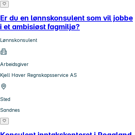
Er du en lønnskonsulent som vil jobbe
i et ambisiøst fagmiljø?
Lønnskonsulent
Arbeidsgiver
Kjell Haver Regnskapsservice AS
Sted
Sandnes
Konsulent inntakskontoret i Rogaland