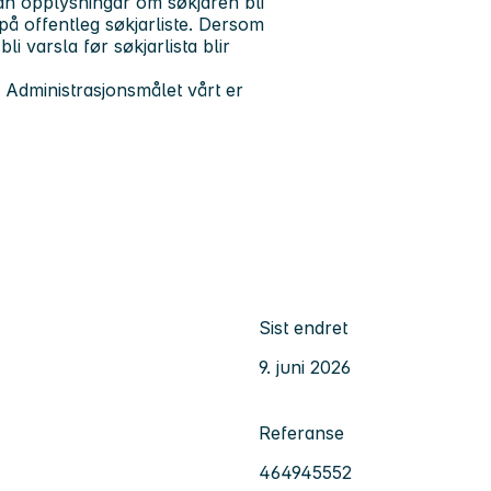
 kan opplysningar om søkjaren bli
på offentleg søkjarliste. Dersom
li varsla før søkjarlista blir
r. Administrasjonsmålet vårt er
Sist endret
9. juni 2026
Referanse
464945552