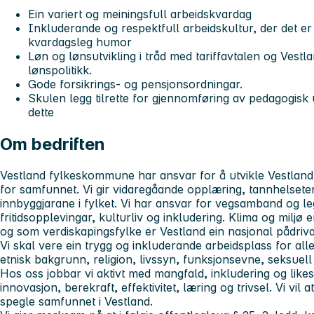
Ein variert og meiningsfull arbeidskvardag
Inkluderande og respektfull arbeidskultur, der det er
kvardagsleg humor
Løn og lønsutvikling i tråd med tariffavtalen og Ves
lønspolitikk.
Gode forsikrings- og pensjonsordningar.
Skulen legg tilrette for gjennomføring av pedagogis
dette
Om bedriften
Vestland fylkeskommune har ansvar for å utvikle Vestland f
for samfunnet. Vi gir vidaregåande opplæring, tannhelsetene
innbyggjarane i fylket. Vi har ansvar for vegsamband og legg
fritidsopplevingar, kulturliv og inkludering. Klima og miljø
og som verdiskapingsfylke er Vestland ein nasjonal pådrivar
Vi skal vere ein trygg og inkluderande arbeidsplass for all
etnisk bakgrunn, religion, livssyn, funksjonsevne, seksuell 
Hos oss jobbar vi aktivt med mangfald, inkludering og likest
innovasjon, berekraft, effektivitet, læring og trivsel. Vi vil
spegle samfunnet i Vestland.