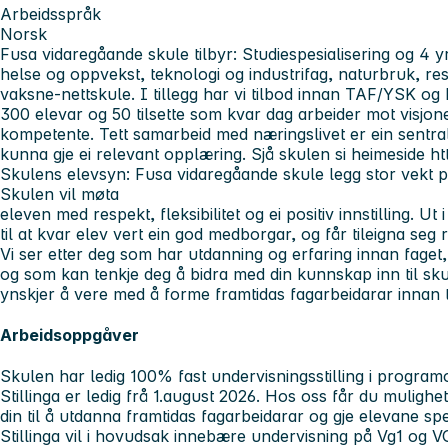
Arbeidsspråk
Norsk
Fusa vidaregåande skule tilbyr: Studiespesialisering og 4
helse og oppvekst, teknologi og industrifag, naturbruk, r
vaksne-nettskule. I tillegg har vi tilbod innan TAF/YSK 
300 elevar og 50 tilsette som kvar dag arbeider mot visj
kompetente. Tett samarbeid med næringslivet er ein sentral 
kunna gje ei relevant opplæring. Sjå skulen si heimeside h
Skulens elevsyn: Fusa vidaregåande skule legg stor vekt på 
Skulen vil møta
eleven med respekt, fleksibilitet og ei positiv innstilling. Ut 
til at kvar elev vert ein god medborgar, og får tileigna seg
Vi ser etter deg som har utdanning og erfaring innan faget
og som kan tenkje deg å bidra med din kunnskap inn til sku
ynskjer å vere med å forme framtidas fagarbeidarar innan t
Arbeidsoppgåver
Skulen har ledig 100% fast undervisningsstilling i program
Stillinga er ledig frå 1.august 2026. Hos oss får du muligh
din til å utdanna framtidas fagarbeidarar og gje elevane s
Stillinga vil i hovudsak innebære undervisning på Vg1 og V