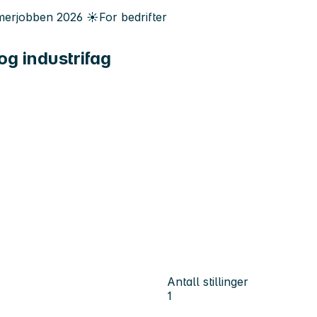
erjobben
2026
☀️
For bedrifter
og industrifag
Antall stillinger
1