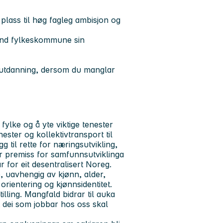
 plass til høg fagleg ambisjon og
tland fylkeskommune sin
k utdanning, dersom du manglar
ylke og å yte viktige tenester
ster og kollektivtransport til
 til rette for næringsutvikling,
 er premiss for samfunnsutviklinga
 for eit desentralisert Noreg.
e, uavhengig av kjønn, alder,
orientering og kjønnsidentitet.
illing. Mangfald bidrar til auka
 at dei som jobbar hos oss skal