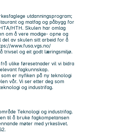
 yrkesfaglege utdanningsprogram;
estaurant og matfag og påbygg for
og HTA/HTH. Skulen har omlag
onen om å vere modige- opne og
del av skulen sitt arbeid for å
ttps://www.fusa.vgs.no/
trivsel og eit godt læringsmiljø.
i frå ulike føresetnader vil vi bidra
 relevant fagkunnskap.
, som er nyfiken på ny teknologi
len vår. Vi ser etter deg som
eknologi og industrifag.
område Teknologi og industrifag.
eten til å bruke fagkompetansen
pennande møter med yrkeslivet.
G2.