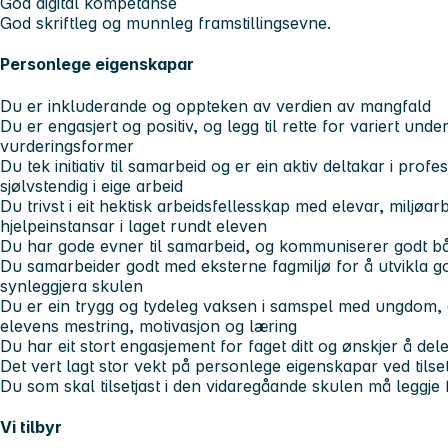
God digital kompetanse
God skriftleg og munnleg framstillingsevne.
Personlege eigenskapar
Du er inkluderande og oppteken av verdien av mangfald
Du er engasjert og positiv, og legg til rette for variert unde
vurderingsformer
Du tek initiativ til samarbeid og er ein aktiv deltakar i pro
sjølvstendig i eige arbeid
Du trivst i eit hektisk arbeidsfellesskap med elevar, miljøa
hjelpeinstansar i laget rundt eleven
Du har gode evner til samarbeid, og kommuniserer godt båd
Du samarbeider godt med eksterne fagmiljø for å utvikla g
synleggjera skulen
Du er ein trygg og tydeleg vaksen i samspel med ungdom, 
elevens mestring, motivasjon og læring
Du har eit stort engasjement for faget ditt og ønskjer å dele
Det vert lagt stor vekt på personlege eigenskapar ved tilset
Du som skal tilsetjast i den vidaregåande skulen må leggje f
Vi tilbyr