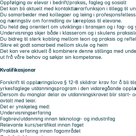
Oppfølging av elevar i bedrift/praksis, fagleg og sosialt
Det kan bli aktuelt med kontaktlærarfunksjon i tillegg til un
Du samarbeider med kollegaer og leiing i profesjonsfelle
og næringsliv om formidling av læreplass til elevane.
Du held deg orientert om utviklinga i bransjen og i fag- og
Undervisninga skjer både i klasserom og i skulens praksisl
Du bidreg til sterk kobling mellom teori og praksis og refle
Sikre eit godt samarbeid mellom skule og heim
Det kan vere aktuelt å kombinere denne stillinga med under
ut frå våre behov og søkjar sin kompetanse.
Kvalifikasjonar
Forskrift til opplæringslova § 12-8 skildrar krav for å bli til
yrkesfaglege utdanningsprogram i den vidaregåande opplæ
Dersom du manglar delar av utdanningskravet blir start- o
avtalt med leiar.
Det er ynskjeleg med:
Undervisningserfaring
Fagbrev/utdanning innan teknologi- og industrifag
Relevante kurs/sertifikat innan faget
Praktisk erfaring innan fagområdet