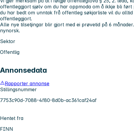
Vi gjer merksam på at i følgje offentleglova § 25, 2. ledd,
offentleggjort sjølv om du har oppmoda om å ikkje bli ført 
du har bedt om unntak frå offentleg søkjarliste vil du alltid b
offentleggjort.
Alle nye tilsetjingar blir gjort med ei prøvetid på 6 månade
nynorsk.
Sektor
Offentlig
Annonsedata
Rapporter annonse
Stillingsnummer
7753c90d-7088-4f80-8d0b-ac361caf24af
Hentet fra
FINN