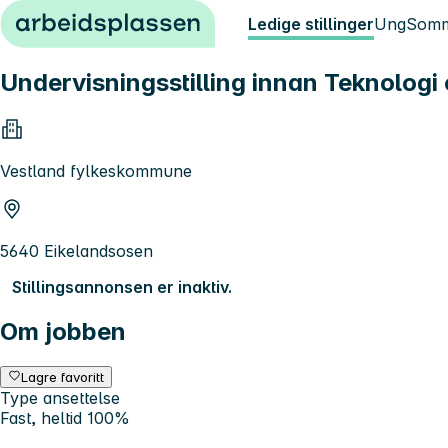
Hopp til innhold
Ledige stillinger
Ung
Somm
Undervisningsstilling innan Teknologi 
Vestland fylkeskommune
5640 Eikelandsosen
Stillingsannonsen er inaktiv.
Om jobben
Lagre favoritt
Type ansettelse
Fast, heltid 100%