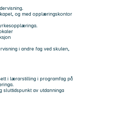
dervisning.
sskapet, og med opplæringskontor
 yrkesopplæringa.
okaler
ksjon
visning i andre fag ved skulen,
sett i lærarstilling i programfag på
ringa.
g sluttidspunkt av utdanninga