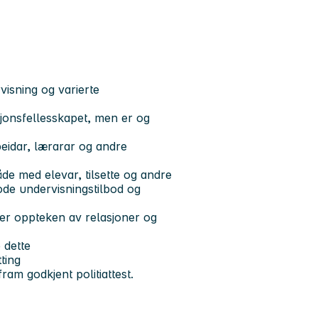
rvisning og varierte
fesjonsfellesskapet, men er og
rbeidar, lærarar og andre
e med elevar, tilsette og andre
ode undervisningstilbod og
er oppteken av relasjoner og
 dette
ting
ram godkjent politiattest.