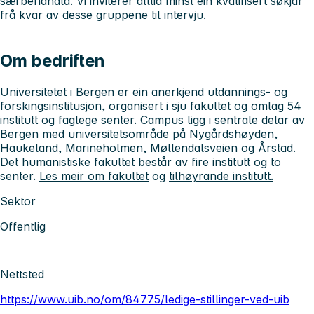
særbehandla. Vi inviterer alltid minst ein kvalifisert søkjar
frå kvar av desse gruppene til intervju.
Om bedriften
Universitetet i Bergen er ein anerkjend utdannings- og
forskingsinstitusjon, organisert i sju fakultet og omlag 54
institutt og faglege senter. Campus ligg i sentrale delar av
Bergen med universitetsområde på Nygårdshøyden,
Haukeland, Marineholmen, Møllendalsveien og Årstad.
Det humanistiske fakultet består av fire institutt og to
senter.
Les meir om fakultet
og
tilhøyrande institutt.
Sektor
Offentlig
Nettsted
https://www.uib.no/om/84775/ledige-stillinger-ved-uib