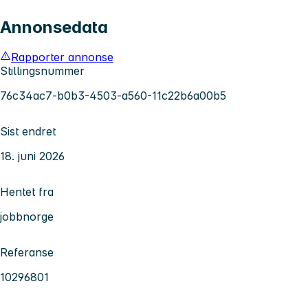
Annonsedata
Rapporter annonse
Stillingsnummer
76c34ac7-b0b3-4503-a560-11c22b6a00b5
Sist endret
18. juni 2026
Hentet fra
jobbnorge
Referanse
10296801