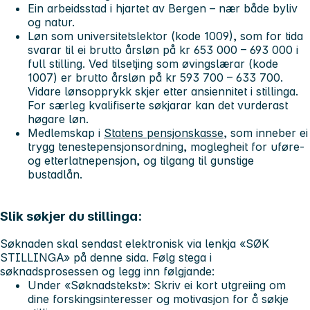
Ein arbeidsstad i hjartet av Bergen – nær både byliv
og natur.
Løn som universitetslektor (kode 1009), som for tida
svarar til ei brutto årsløn på kr 653 000 – 693 000 i
full stilling. Ved tilsetjing som øvingslærar (kode
1007) er brutto årsløn på kr 593 700 – 633 700.
Vidare lønsopprykk skjer etter ansiennitet i stillinga.
For særleg kvalifiserte søkjarar kan det vurderast
høgare løn.
Medlemskap i
Statens pensjonskasse
, som inneber ei
trygg tenestepensjonsordning, moglegheit for uføre-
og etterlatnepensjon, og tilgang til gunstige
bustadlån.
Slik søkjer du stillinga:
Søknaden skal sendast elektronisk via lenkja «SØK
STILLINGA» på denne sida. Følg stega i
søknadsprosessen og legg inn følgjande:
Under «Søknadstekst»: Skriv ei kort utgreiing om
dine forskingsinteresser og motivasjon for å søkje