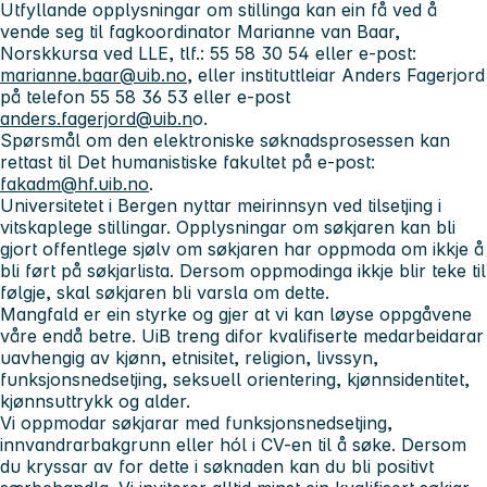
Utfyllande opplysningar om stillinga kan ein få ved å
vende seg til fagkoordinator Marianne van Baar,
Norskkursa ved LLE, tlf.: 55 58 30 54 eller e-post:
marianne.baar@uib.no
, eller instituttleiar Anders Fagerjord
på telefon 55 58 36 53 eller e-post
anders.fagerjord@uib.n
o.
Spørsmål om den elektroniske søknadsprosessen kan
rettast til Det humanistiske fakultet på e-post:
fakadm@hf.uib.no
.
Universitetet i Bergen nyttar meirinnsyn ved tilsetjing i
vitskaplege stillingar. Opplysningar om søkjaren kan bli
gjort offentlege sjølv om søkjaren har oppmoda om ikkje å
bli ført på søkjarlista. Dersom oppmodinga ikkje blir teke til
følgje, skal søkjaren bli varsla om dette.
Mangfald er ein styrke og gjer at vi kan løyse oppgåvene
våre endå betre. UiB treng difor kvalifiserte medarbeidarar
uavhengig av kjønn, etnisitet, religion, livssyn,
funksjonsnedsetjing, seksuell orientering, kjønnsidentitet,
kjønnsuttrykk og alder.
Vi oppmodar søkjarar med funksjonsnedsetjing,
innvandrarbakgrunn eller hól i CV-en til å søke. Dersom
du kryssar av for dette i søknaden kan du bli positivt