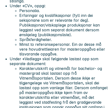
stillinga.
Under «CV», oppgi:
Personalia
.
Erfaringar og kvalifikasjonar
(fyll inn dei
seksjonane som er relevante for deg).
Publikasjonar/vitskaplege produksjonar kan
leggjast ved som separat dokument dersom
ønskjeleg (publikasjonsliste).
Språkferdigheiter
.
Minst to referansepersonar.
Ein av desse må
vere hovudrettleiaren for masteroppgåva eller
tilsvarande oppgåve.
Under «Vedlegg» skal følgjande lastast opp som
separate dokument:
Karakterutskrift og vitnemål
for bachelor- og
mastergrad skal lastast opp frå
Vitnemålsportalen. Dersom desse ikkje er
tilgjengelege via Vitnemålsportalen, skal dei
lastast opp som vanlege filer. Dersom omfanget
på masteroppgåva ikkje kjem fram av
karakterutskrifta eller vitnemålet, må det
leggjast ved stadfesting frå den gradgjevande
institusjonen som oppgir oppgåva sitt omfang i