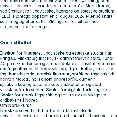
Velkomen som søkjar til eit vikariat (100 % stilling) som
universitetslektor i norsk som andrespråk (Norskkursa)
ved Institutt for lingvistiske, litterære og estetiske studium
(LLE). Planlagd oppstart er 3. august 2026 eller så snart
som mogleg etter dette. Stillinga er for eitt år med
moglegheit for forlenging.
Om instituttet:
Institutt for litterære, lingvistiske og estetiske studiar
har
kring 80 vitskapleg tilsette, 17 administrativt tilsette, rundt
40 ph.d.-kandidatar og sju postdoktorar. Instituttet femner
om faga allmenn litteraturvitskap, digital kultur, klassiske
fag, kunsthistorie, nordisk litteratur, språk og fagdidaktikk,
norrøn filologi, norsk som andrespråk, allmenn
språkvitskap og teatervitskap. Instituttet er òg stolt
vertskap for to senter, Senter for digitale forteljingar og
Senter for norsk fagspråk, og for tre av dei viktigaste
ordbøkene i Noreg.
Om Norskkursa:
Norskkursa ved LLE har for tida 13 fast tilsette
universitetslektorar og har eit nært samarbeid med dei som