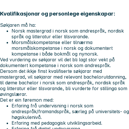
Kvalifikasjonar og personlege eigenskapar:
Søkjaren må ha:
Norsk mastergrad i norsk som andrespråk, nordisk
språk og litteratur eller tilsvarande.
Morsmålskompetanse eller tilnærma
morsmålskompetanse i norsk og dokumentert
kompetanse i både bokmål og nynorsk.
Ved vurdering av søkjarar vil det bli lagt stor vekt på
dokumentert kompetanse i norsk som andrespråk.
Dersom det ikkje finst kvalifiserte søkjarar med
mastergrad, vil søkjarar med relevant bachelorutdanning,
til døme bachelor i norsk som andrespråk, nordisk språk
og litteratur eller tilsvarande, bli vurderte for stillinga som
øvingslærar.
Det er ein føremon med:
Erfaring frå undervisning i norsk som
andrespråk/framandspråk, særleg på universitets- og
høgskulenivå.
Erfaring med pedagogisk utviklingsarbeid.
Erfaring frå digital undervisning.