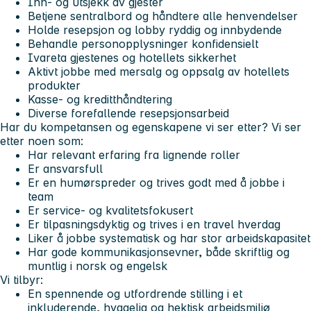
Inn- og utsjekk av gjester
Betjene sentralbord og håndtere alle henvendelser
Holde resepsjon og lobby ryddig og innbydende
Behandle personopplysninger konfidensielt
Ivareta gjestenes og hotellets sikkerhet
Aktivt jobbe med mersalg og oppsalg av hotellets
produkter
Kasse- og kreditthåndtering
Diverse forefallende resepsjonsarbeid
Har du kompetansen og egenskapene vi ser etter? Vi ser
etter noen som:
Har relevant erfaring fra lignende roller
Er ansvarsfull
Er en humørspreder og trives godt med å jobbe i
team
Er service- og kvalitetsfokusert
Er tilpasningsdyktig og trives i en travel hverdag
Liker å jobbe systematisk og har stor arbeidskapasitet
Har gode kommunikasjonsevner, både skriftlig og
muntlig i norsk og engelsk
Vi tilbyr:
En spennende og utfordrende stilling i et
inkluderende, hyggelig og hektisk arbeidsmiljø