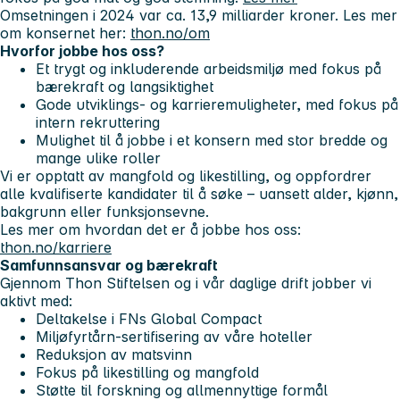
Omsetningen i 2024 var ca. 13,9 milliarder kroner. Les mer
om konsernet her:
thon.no/om
Hvorfor jobbe hos oss?
Et trygt og inkluderende arbeidsmiljø med fokus på
bærekraft og langsiktighet
Gode utviklings- og karrieremuligheter, med fokus på
intern rekruttering
Mulighet til å jobbe i et konsern med stor bredde og
mange ulike roller
Vi er opptatt av mangfold og likestilling, og oppfordrer
alle kvalifiserte kandidater til å søke – uansett alder, kjønn,
bakgrunn eller funksjonsevne.
Les mer om hvordan det er å jobbe hos oss:
thon.no/karriere
Samfunnsansvar og bærekraft
Gjennom Thon Stiftelsen og i vår daglige drift jobber vi
aktivt med:
Deltakelse i FNs Global Compact
Miljøfyrtårn-sertifisering av våre hoteller
Reduksjon av matsvinn
Fokus på likestilling og mangfold
Støtte til forskning og allmennyttige formål