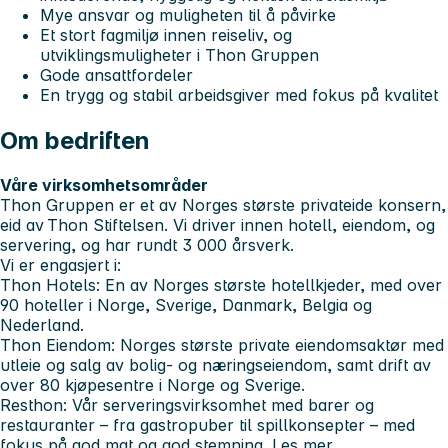
Mye ansvar og muligheten til å påvirke
Et stort fagmiljø innen reiseliv, og
utviklingsmuligheter i Thon Gruppen
Gode ansattfordeler
En trygg og stabil arbeidsgiver med fokus på kvalitet
Om bedriften
Våre virksomhetsområder
Thon Gruppen er et av Norges største privateide konsern,
eid av Thon Stiftelsen. Vi driver innen hotell, eiendom, og
servering, og har rundt 3 000 årsverk.
Vi er engasjert i:
Thon Hotels
: En av Norges største hotellkjeder, med over
90 hoteller i Norge, Sverige, Danmark, Belgia og
Nederland.
Thon Eiendom
: Norges største private eiendomsaktør med
utleie og salg av bolig- og næringseiendom, samt drift av
over 80 kjøpesentre i Norge og Sverige.
Resthon
: Vår serveringsvirksomhet med barer og
restauranter – fra gastropuber til spillkonsepter – med
fokus på god mat og god stemning.
Les mer