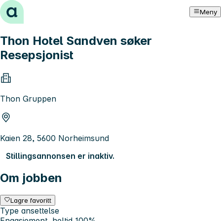
Hopp til innhold
Meny
Thon Hotel Sandven søker
Resepsjonist
Thon Gruppen
Kaien 28, 5600 Norheimsund
Stillingsannonsen er inaktiv.
Om jobben
Lagre favoritt
Type ansettelse
Engasjement, heltid 100%