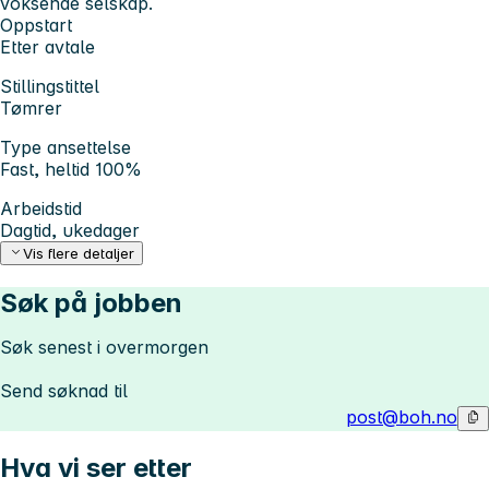
voksende selskap.
Oppstart
Etter avtale
Stillingstittel
Tømrer
Type ansettelse
Fast, heltid 100%
Arbeidstid
Dagtid, ukedager
Vis flere detaljer
Søk på jobben
Søk senest i overmorgen
Send søknad til
post@boh.no
Hva vi ser etter