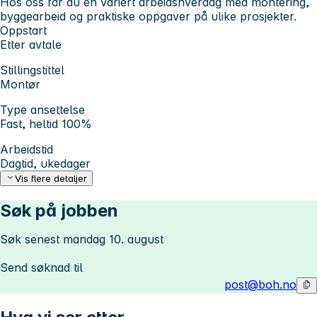
Hos oss får du en variert arbeidshverdag med montering,
byggearbeid og praktiske oppgaver på ulike prosjekter.
Oppstart
Etter avtale
Stillingstittel
Montør
Type ansettelse
Fast, heltid 100%
Arbeidstid
Dagtid, ukedager
Vis flere detaljer
Søk på jobben
Søk senest mandag 10. august
Send søknad til
post@boh.no