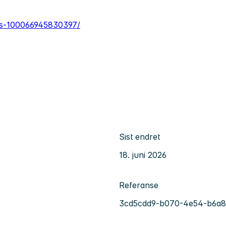
-As-100066945830397/
Sist endret
18. juni 2026
Referanse
3cd5cdd9-b070-4e54-b6a