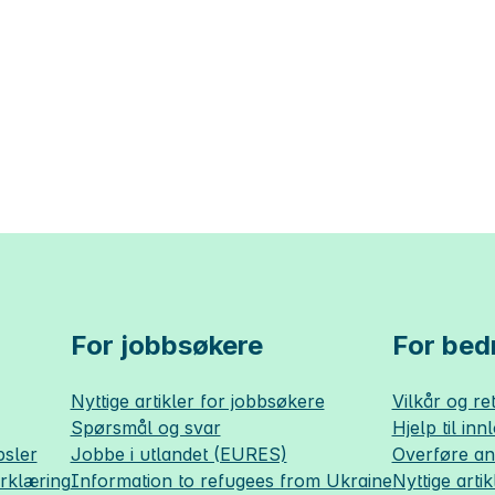
For jobbsøkere
For bedr
Nyttige artikler for jobbsøkere
Vilkår og ret
Spørsmål og svar
Hjelp til inn
sler
Jobbe i utlandet (EURES)
Overføre a
erklæring
Information to refugees from Ukraine
Nyttige artik