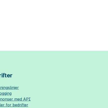
ifter
ningslinjer
logging
nnonser med API
ler for bedrifter