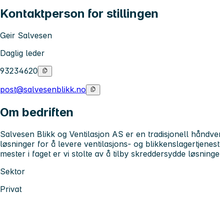
Kontaktperson for stillingen
Geir Salvesen
Daglig leder
93234620
post@salvesenblikk.no
Om bedriften
Salvesen Blikk og Ventilasjon AS er en tradisjonell håndv
løsninger for å levere ventilasjons- og blikkenslagertjenes
mester i faget er vi stolte av å tilby skreddersydde løsni
Sektor
Privat