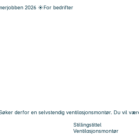
erjobben
2026
☀️
For bedrifter
øker derfor en selvstendig ventilasjonsmontør. Du vil være en
Stillingstittel
Ventilasjonsmontør