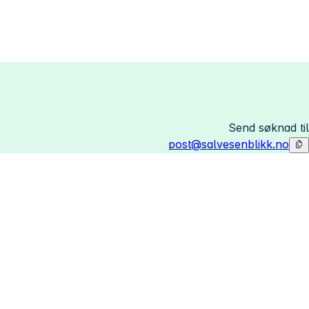
Send søknad til
post@salvesenblikk.no