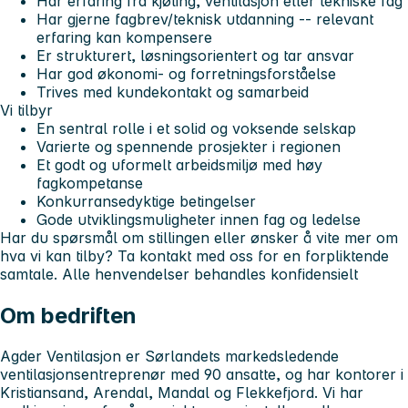
Har erfaring fra kjøling, ventilasjon eller tekniske fag
Har gjerne fagbrev/teknisk utdanning -- relevant
erfaring kan kompensere
Er strukturert, løsningsorientert og tar ansvar
Har god økonomi- og forretningsforståelse
Trives med kundekontakt og samarbeid
Vi tilbyr
En sentral rolle i et solid og voksende selskap
Varierte og spennende prosjekter i regionen
Et godt og uformelt arbeidsmiljø med høy
fagkompetanse
Konkurransedyktige betingelser
Gode utviklingsmuligheter innen fag og ledelse
Har du spørsmål om stillingen eller ønsker å vite mer om
hva vi kan tilby? Ta kontakt med oss for en forpliktende
samtale. Alle henvendelser behandles konfidensielt
Om bedriften
Agder Ventilasjon er Sørlandets markedsledende
ventilasjonsentreprenør med 90 ansatte, og har kontorer i
Kristiansand, Arendal, Mandal og Flekkefjord. Vi har