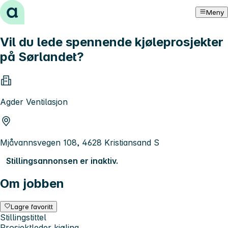
Hopp til innhold
Meny
Vil du lede spennende kjøleprosjekter
på Sørlandet?
Agder Ventilasjon
Mjåvannsvegen 108, 4628 Kristiansand S
Stillingsannonsen er inaktiv.
Om jobben
Lagre favoritt
Stillingstittel
Prosjektleder kjøling