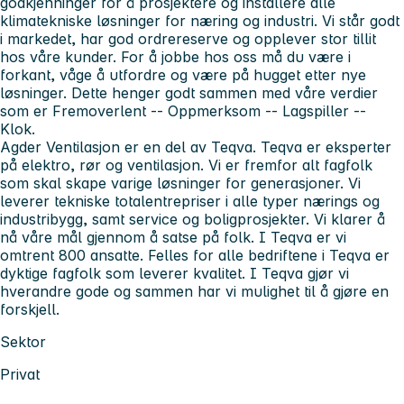
godkjenninger for å prosjektere og installere alle
klimatekniske løsninger for næring og industri. Vi står godt
i markedet, har god ordrereserve og opplever stor tillit
hos våre kunder. For å jobbe hos oss må du være i
forkant, våge å utfordre og være på hugget etter nye
løsninger. Dette henger godt sammen med våre verdier
som er Fremoverlent -- Oppmerksom -- Lagspiller --
Klok.
Agder Ventilasjon er en del av Teqva. Teqva er eksperter
på elektro, rør og ventilasjon. Vi er fremfor alt fagfolk
som skal skape varige løsninger for generasjoner. Vi
leverer tekniske totalentrepriser i alle typer nærings og
industribygg, samt service og boligprosjekter. Vi klarer å
nå våre mål gjennom å satse på folk. I Teqva er vi
omtrent 800 ansatte. Felles for alle bedriftene i Teqva er
dyktige fagfolk som leverer kvalitet. I Teqva gjør vi
hverandre gode og sammen har vi mulighet til å gjøre en
forskjell.
Sektor
Privat