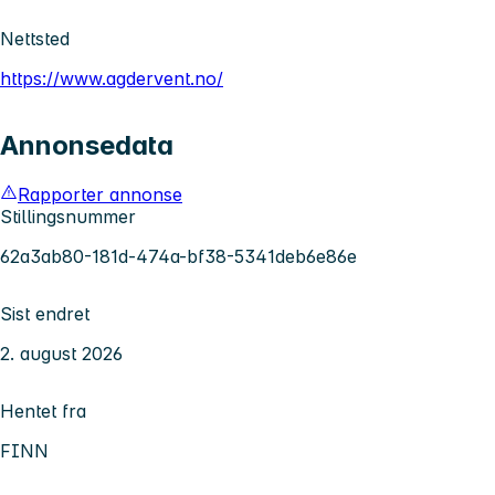
Nettsted
https://www.agdervent.no/
Annonsedata
Rapporter annonse
Stillingsnummer
62a3ab80-181d-474a-bf38-5341deb6e86e
Sist endret
2. august 2026
Hentet fra
FINN