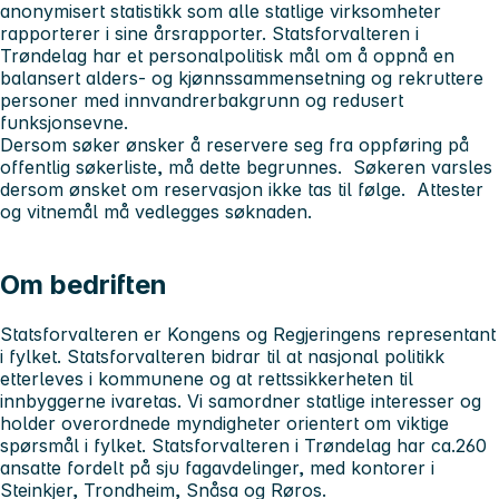
anonymisert statistikk som alle statlige virksomheter
rapporterer i sine årsrapporter. Statsforvalteren i
Trøndelag har et personalpolitisk mål om å oppnå en
balansert alders- og kjønnssammensetning og rekruttere
personer med innvandrerbakgrunn og redusert
funksjonsevne.
Dersom søker ønsker å reservere seg fra oppføring på
offentlig søkerliste, må dette begrunnes. Søkeren varsles
dersom ønsket om reservasjon ikke tas til følge. Attester
og vitnemål må vedlegges søknaden.
Om bedriften
Statsforvalteren er Kongens og Regjeringens representant
i fylket. Statsforvalteren bidrar til at nasjonal politikk
etterleves i kommunene og at rettssikkerheten til
innbyggerne ivaretas. Vi samordner statlige interesser og
holder overordnede myndigheter orientert om viktige
spørsmål i fylket. Statsforvalteren i Trøndelag har ca.260
ansatte fordelt på sju fagavdelinger, med kontorer i
Steinkjer, Trondheim, Snåsa og Røros.