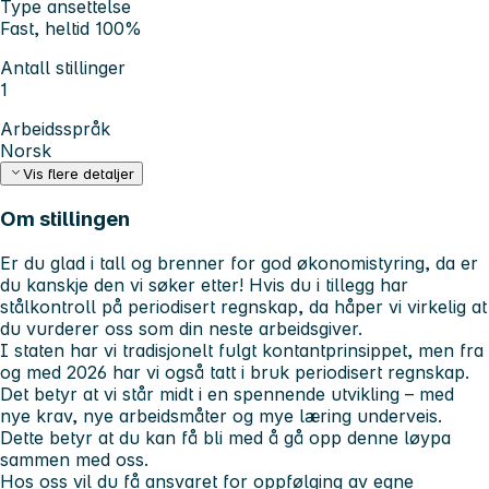
Type ansettelse
Fast, heltid 100%
Antall stillinger
1
Arbeidsspråk
Norsk
Vis flere detaljer
Om stillingen
Er du glad i tall og brenner for god økonomistyring, da er
du kanskje den vi søker etter!
Hvis du i tillegg har
stålkontroll på periodisert regnskap, da håper vi virkelig at
du vurderer oss som din neste arbeidsgiver.
I staten har vi tradisjonelt fulgt kontantprinsippet, men fra
og med 2026 har vi også tatt i bruk periodisert regnskap.
Det betyr at vi står midt i en spennende utvikling – med
nye krav, nye arbeidsmåter og mye læring underveis.
Dette betyr at du kan få bli med å gå opp denne løypa
sammen med oss.
Hos oss vil du få ansvaret for oppfølging av egne