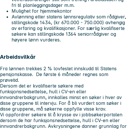
fri til planleggingsdager m.m.
Mulighet for hjemmekontor
Avlønning etter statens lønnsregulativ som rådgiver,
stillingskode 1434, (kr 670.000 - 750.000) avhengig
av erfaring og kvalifikasjoner. For særlig kvalifiserte
søkere kan stillingskode 1364 seniorrådgiver og
høyere lønn vurderes.
Arbeidsvilkår
Fra lønnen trekkes 2 % lovfestet innskudd til Statens
pensjonskasse. De første 6 måneder regnes som
prøvetid.
Dersom det er kvalifiserte søkere med
funksjonsnedsettelse, hull i CV-en eller
innvandrerbakgrunn, innkalles minst en søker i hver av
disse gruppene til intervju. For å bli vurdert som søker i
disse gruppene, må søkerne oppfylle visse krav.
Vi oppfordrer søkere til å krysse av i jobbsøkerportalen
dersom de har funksjonsnedsettelse, hull i CV-en eller
innvandrerbakgrunn. Avkrysningene danner grunnlag for