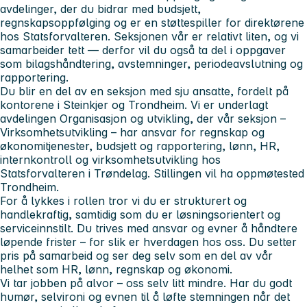
avdelinger, der du bidrar med budsjett,
regnskapsoppfølging og er en støttespiller for direktørene
hos Statsforvalteren. Seksjonen vår er relativt liten, og vi
samarbeider tett — derfor vil du også ta del i oppgaver
som bilagshåndtering, avstemninger, periodeavslutning og
rapportering.
Du blir en del av en seksjon med sju ansatte, fordelt på
kontorene i Steinkjer og Trondheim. Vi er underlagt
avdelingen Organisasjon og utvikling, der vår seksjon –
Virksomhetsutvikling – har ansvar for regnskap og
økonomitjenester, budsjett og rapportering, lønn, HR,
internkontroll og virksomhetsutvikling hos
Statsforvalteren i Trøndelag. Stillingen vil ha oppmøtested
Trondheim.
For å lykkes i rollen tror vi du er strukturert og
handlekraftig, samtidig som du er løsningsorientert og
serviceinnstilt. Du trives med ansvar og evner å håndtere
løpende frister – for slik er hverdagen hos oss. Du setter
pris på samarbeid og ser deg selv som en del av vår
helhet som HR, lønn, regnskap og økonomi.
Vi tar jobben på alvor – oss selv litt mindre. Har du godt
humør, selvironi og evnen til å løfte stemningen når det