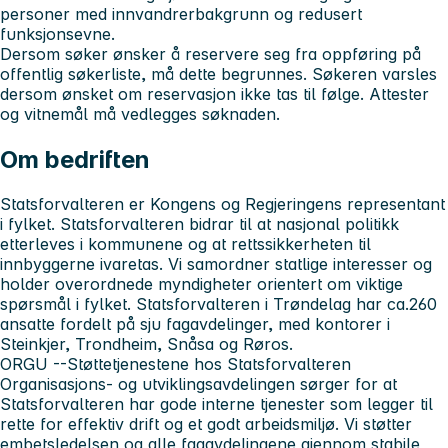
personer med innvandrerbakgrunn og redusert
funksjonsevne.
Dersom søker ønsker å reservere seg fra oppføring på
offentlig søkerliste, må dette begrunnes. Søkeren varsles
dersom ønsket om reservasjon ikke tas til følge. Attester
og vitnemål må vedlegges søknaden.
Om bedriften
Statsforvalteren er Kongens og Regjeringens representant
i fylket. Statsforvalteren bidrar til at nasjonal politikk
etterleves i kommunene og at rettssikkerheten til
innbyggerne ivaretas. Vi samordner statlige interesser og
holder overordnede myndigheter orientert om viktige
spørsmål i fylket. Statsforvalteren i Trøndelag har ca.260
ansatte fordelt på sju fagavdelinger, med kontorer i
Steinkjer, Trondheim, Snåsa og Røros.
ORGU --Støttetjenestene hos Statsforvalteren
Organisasjons- og utviklingsavdelingen sørger for at
Statsforvalteren har gode interne tjenester som legger til
rette for effektiv drift og et godt arbeidsmiljø. Vi støtter
embetsledelsen og alle fagavdelingene gjennom stabile