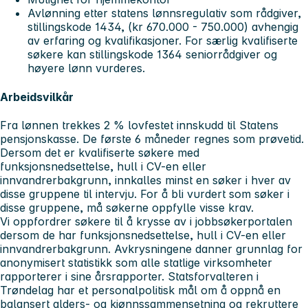
Avlønning etter statens lønnsregulativ som rådgiver,
stillingskode 1434, (kr 670.000 - 750.000) avhengig
av erfaring og kvalifikasjoner. For særlig kvalifiserte
søkere kan stillingskode 1364 seniorrådgiver og
høyere lønn vurderes.
Arbeidsvilkår
Fra lønnen trekkes 2 % lovfestet innskudd til Statens
pensjonskasse. De første 6 måneder regnes som prøvetid.
Dersom det er kvalifiserte søkere med
funksjonsnedsettelse, hull i CV-en eller
innvandrerbakgrunn, innkalles minst en søker i hver av
disse gruppene til intervju. For å bli vurdert som søker i
disse gruppene, må søkerne oppfylle visse krav.
Vi oppfordrer søkere til å krysse av i jobbsøkerportalen
dersom de har funksjonsnedsettelse, hull i CV-en eller
innvandrerbakgrunn. Avkrysningene danner grunnlag for
anonymisert statistikk som alle statlige virksomheter
rapporterer i sine årsrapporter. Statsforvalteren i
Trøndelag har et personalpolitisk mål om å oppnå en
balansert alders- og kjønnssammensetning og rekruttere