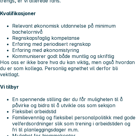
trengs, er vi allerede fans.
Kvalifikasjoner
Relevant økonomisk utdannelse på minimum
bachelornivå
Regnskapsfaglig kompetanse
Erfaring med periodisert regnskap
Erfaring med økonomistyring
Kommuniserer godt både muntlig og skriftlig
Hos oss er ikke bare hva du kan viktig, men også hvordan
du er som kollega. Personlig egnethet vil derfor bli
vektlagt.
Vi tilbyr
En spennende stilling der du får muligheten til å
påvirke og bidra til å utvikle oss som seksjon
Fleksibel arbeidstid
Familievennlig og fleksibel personalpolitikk med gode
velferdsordninger slik som trening i arbeidstiden og
fri til planleggingsdager m.m.
Mulighet for hjemmekontor