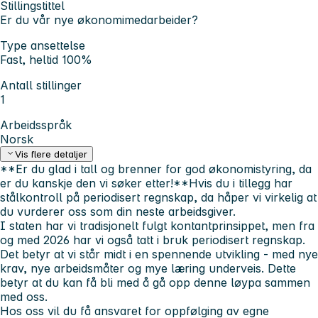
Stillingstittel
Er du vår nye økonomimedarbeider?
Type ansettelse
Fast, heltid 100%
Antall stillinger
1
Arbeidsspråk
Norsk
Vis flere detaljer
**Er du glad i tall og brenner for god økonomistyring, da
er du kanskje den vi søker etter!**Hvis du i tillegg har
stålkontroll på periodisert regnskap, da håper vi virkelig at
du vurderer oss som din neste arbeidsgiver.
I staten har vi tradisjonelt fulgt kontantprinsippet, men fra
og med 2026 har vi også tatt i bruk periodisert regnskap.
Det betyr at vi står midt i en spennende utvikling - med nye
krav, nye arbeidsmåter og mye læring underveis. Dette
betyr at du kan få bli med å gå opp denne løypa sammen
med oss.
Hos oss vil du få ansvaret for oppfølging av egne