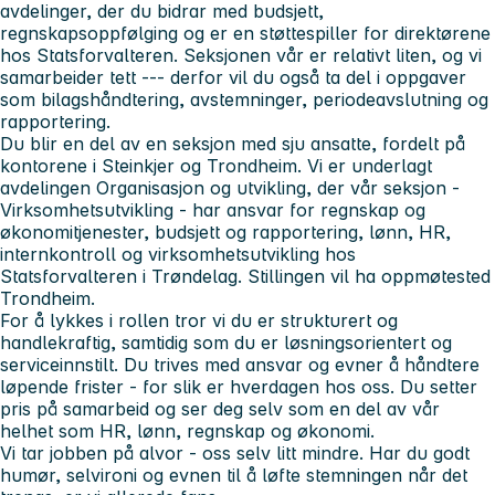
avdelinger, der du bidrar med budsjett,
regnskapsoppfølging og er en støttespiller for direktørene
hos Statsforvalteren. Seksjonen vår er relativt liten, og vi
samarbeider tett --- derfor vil du også ta del i oppgaver
som bilagshåndtering, avstemninger, periodeavslutning og
rapportering.
Du blir en del av en seksjon med sju ansatte, fordelt på
kontorene i Steinkjer og Trondheim. Vi er underlagt
avdelingen Organisasjon og utvikling, der vår seksjon -
Virksomhetsutvikling - har ansvar for regnskap og
økonomitjenester, budsjett og rapportering, lønn, HR,
internkontroll og virksomhetsutvikling hos
Statsforvalteren i Trøndelag. Stillingen vil ha oppmøtested
Trondheim.
For å lykkes i rollen tror vi du er strukturert og
handlekraftig, samtidig som du er løsningsorientert og
serviceinnstilt. Du trives med ansvar og evner å håndtere
løpende frister - for slik er hverdagen hos oss. Du setter
pris på samarbeid og ser deg selv som en del av vår
helhet som HR, lønn, regnskap og økonomi.
Vi tar jobben på alvor - oss selv litt mindre. Har du godt
humør, selvironi og evnen til å løfte stemningen når det