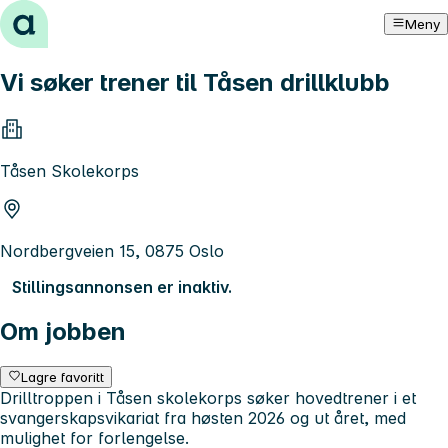
Hopp til innhold
Meny
Vi søker trener til Tåsen drillklubb
Tåsen Skolekorps
Nordbergveien 15, 0875 Oslo
Stillingsannonsen er inaktiv.
Om jobben
Lagre favoritt
Drilltroppen i Tåsen skolekorps søker hovedtrener i et
svangerskapsvikariat fra høsten 2026 og ut året, med
mulighet for forlengelse.