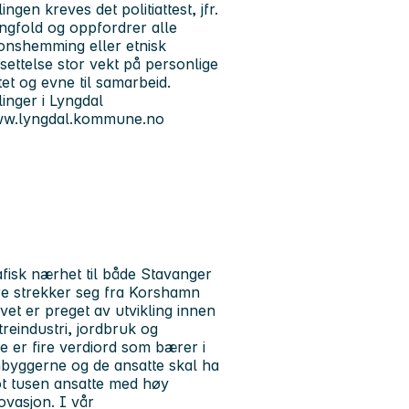
ingen kreves det politiattest, jfr.
ngfold og oppfordrer alle
sjonshemming eller etnisk
settelse stor vekt på personlige
tet og evne til samarbeid.
linger i Lyngdal
www.lyngdal.kommune.no
sk nærhet til både Stavanger
e strekker seg fra Korshamn
ivet er preget av utvikling innen
treindustri, jordbruk og
 er fire verdiord som bærer i
byggerne og de ansatte skal ha
ot tusen ansatte med høy
vasjon. I vår