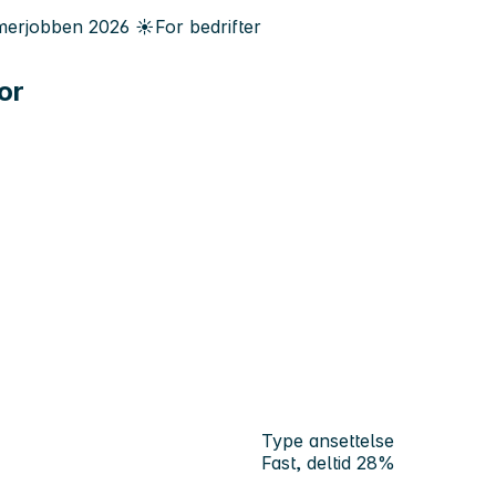
erjobben
2026
☀️
For bedrifter
for
Type ansettelse
Fast, deltid 28%