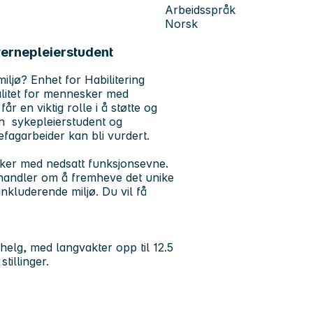
Arbeidsspråk
Norsk
 vernepleierstudent
iljø? Enhet for Habilitering
valitet for mennesker med
år en viktig rolle i å støtte og
en sykepleierstudent og
sefagarbeider kan bli vurdert.
esker med nedsatt funksjonsevne.
m handler om å fremheve det unike
inkluderende miljø. Du vil få
 helg, med langvakter opp til 12.5
tillinger.