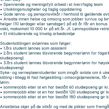
• Spennende og meningsfylt arbeid i et tverrfaglig team
• Utviklingsmuligheter og faglig oppdatering
• Gode lønns- og pensjonsvilkår i henhold til gjeldende avt
• Ansatte innen helse og omsorg som jobber turnus og bind
helger (10 lørdager eller søndager) på ett år får en bonus
vakt, maksimalt 10 000 kr på ett år. Jf. Lønnspolitiske retnin
• Et inkluderende og trivelig arbeidsmiljø
Studentstillingen avlønnes som følger:
• 1.års student lønnes som assistent
• 2.års student lønnes tilsvarende begynnerlønn for fagarb
studiepoeng)
• 3.års student lønnes tilsvarende begynnerlønn for høysk
studiepoeng)
Syke- og vernepleierstudenter som inngår avtale om 6 uk
stilling i tillegg til fast helgestilling i omsorgstjenestene, får
lønn:
• sommerjobb etter at en har bestått 60 studiepoeng gir kr
• sommerjobb etter at en har bestått 120 studiepoeng gir k
• sommerjobb etter at en har bestått 180 studiepoeng gir k
Ansettelse skjer på de vilkår og med de plikter som fremgår