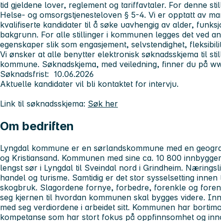
tid gjeldene lover, reglement og tariffavtaler. For denne still
Helse- og omsorgstjenesteloven § 5-4. Vi er opptatt av ma
kvalifiserte kandidater til å søke uavhengig av alder, funk
bakgrunn. For alle stillinger i kommunen legges det ved an
egenskaper slik som engasjement, selvstendighet, fleksibili
Vi ønsker at alle benytter elektronisk søknadsskjema til stil
kommune. Søknadskjema, med veiledning, finner du på 
Søknadsfrist: 10.06.2026
Aktuelle kandidater vil bli kontaktet for intervju.
Link til søknadsskjema:
Søk her
Om bedriften
Lyngdal kommune er en sørlandskommune med en geografi
og Kristiansand. Kommunen med sine ca. 10 800 innbygger
lengst sør i Lyngdal til Sveindal nord i Grindheim. Næringsl
handel og turisme. Samtidig er det stor sysselsetting innen 
skogbruk. Slagordene fornye, forbedre, forenkle og forene
seg kjernen til hvordan kommunen skal bygges videre. Inn
med seg verdiordene i arbeidet sitt. Kommunen har bortim
kompetanse som har stort fokus på oppfinnsomhet og inno