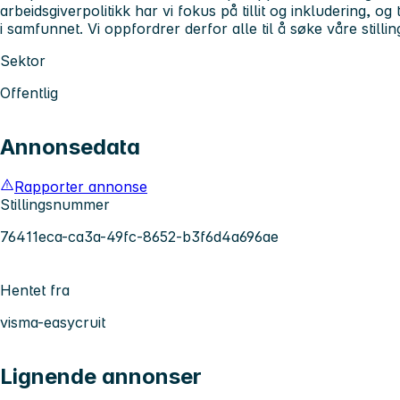
arbeidsgiverpolitikk har vi fokus på tillit og inkludering, og
i samfunnet. Vi oppfordrer derfor alle til å søke våre stillin
Sektor
Offentlig
Annonsedata
Rapporter annonse
Stillingsnummer
76411eca-ca3a-49fc-8652-b3f6d4a696ae
Hentet fra
visma-easycruit
Lignende annonser