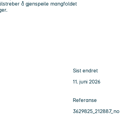
 tilstreber å gjenspeile mangfoldet
ger.
Sist endret
11. juni 2026
Referanse
3629825_212887_no