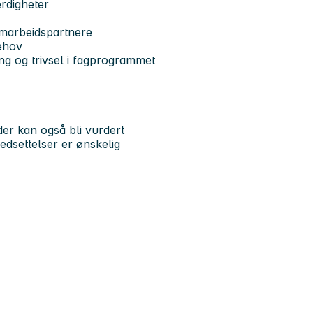
erdigheter
amarbeidspartnere
behov
ng og trivsel i fagprogrammet
der kan også bli vurdert
dsettelser er ønskelig