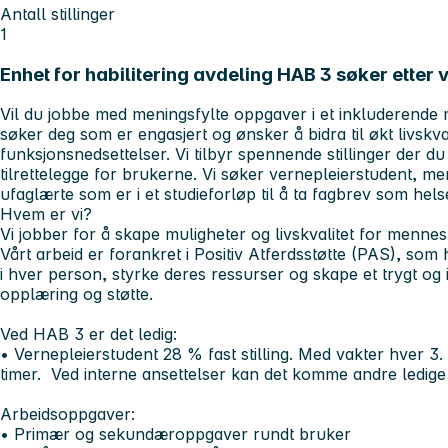
Antall stillinger
1
Enhet for habilitering avdeling HAB 3 søker etter
Vil du jobbe med meningsfylte oppgaver i et inkluderende m
søker deg som er engasjert og ønsker å bidra til økt livsk
funksjonsnedsettelser. Vi tilbyr spennende stillinger der du f
tilrettelegge for brukerne. Vi søker vernepleierstudent, m
ufaglærte som er i et studieforløp til å ta fagbrev som hel
Hvem er vi?
Vi jobber for å skape muligheter og livskvalitet for menn
Vårt arbeid er forankret i Positiv Atferdsstøtte (PAS), so
i hver person, styrke deres ressurser og skape et trygt og 
opplæring og støtte.
Ved HAB 3 er det ledig:
• Vernepleierstudent 28 % fast stilling. Med vakter hver 3.
timer. Ved interne ansettelser kan det komme andre ledige s
Arbeidsoppgaver:
• Primær og sekundæroppgaver rundt bruker