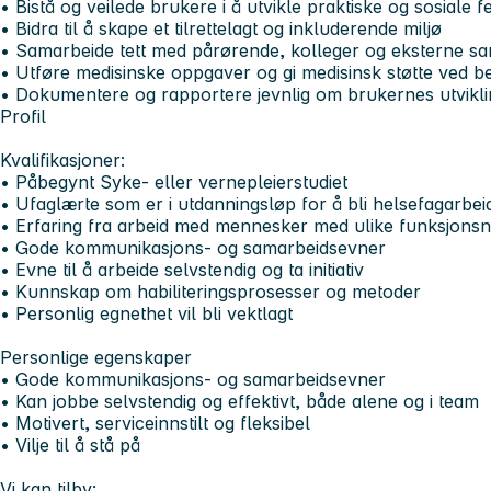
• Bistå og veilede brukere i å utvikle praktiske og sosiale f
• Bidra til å skape et tilrettelagt og inkluderende miljø
• Samarbeide tett med pårørende, kolleger og eksterne s
• Utføre medisinske oppgaver og gi medisinsk støtte ved 
• Dokumentere og rapportere jevnlig om brukernes utvikli
Profil
Kvalifikasjoner:
• Påbegynt Syke- eller vernepleierstudiet
• Ufaglærte som er i utdanningsløp for å bli helsefagarbei
• Erfaring fra arbeid med mennesker med ulike funksjonsne
• Gode kommunikasjons- og samarbeidsevner
• Evne til å arbeide selvstendig og ta initiativ
• Kunnskap om habiliteringsprosesser og metoder
• Personlig egnethet vil bli vektlagt
Personlige egenskaper
• Gode kommunikasjons- og samarbeidsevner
• Kan jobbe selvstendig og effektivt, både alene og i team
• Motivert, serviceinnstilt og fleksibel
• Vilje til å stå på
Vi kan tilby: