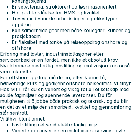
koblingsskjema
Er selvstendig, strukturert og løsningsorientert
Har god forståelse for HMS og kvalitet
Trives med varierte arbeidsdager og ulike typer
oppdrag
Kan samarbeide godt med både kollegaer, kunder og
prosjektteam
Er fleksibel med tanke på reiseoppdrag onshore og
offshore
Erfaring med tavler, industriinstallasjoner eller
servicearbeid er en fordel, men ikke et absolutt krav.
Nyutdannede med riktig innstilling og motivasjon kan også
være aktuelle.
For offshoreoppdrag må du ha, eller kunne få,
nødvendige kurs og godkjent offshore helseattest. Vi tilbyr
Hos MTT får du en variert og viktig rolle i et selskap med
solide fagmiljøer og spennende leveranser. Du får
muligheten til å jobbe både praktisk og teknisk, og du blir
en del av et miljø der samarbeid, kvalitet og gjennomføring
står sentralt.
Vi tilbyr blant annet:
Fast stilling i et solid elektrofaglig miljø
Varierte oppgaver innen installasjon, service, tavler