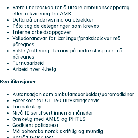
Være i beredskap for å utføre ambulanseoppdrag
etter rekvirering fra AMK
Delta på undervisning og utsjekker
Påta seg de delegeringer som kreves
Interne arbeidsoppgaver
Veilederansvar for lærlinger/praksiselever må
påregnes
Vakter/rullering i turnus på andre stasjoner må
påregnes
Turnusarbeid
Arbeid hver 4.helg
Kvalifikasjoner
Autorisasjon som ambulansearbeider/paramedisiner
Førerkort for C1, 160 utrykningsbevis
Farmakologi
Nivå II sertifisert innen 6 måneder
Ønskelig med AMLS og PHTLS
Godkjent politiattest
Må beherske norsk skriftlig og muntlig
Bestått fysisk test