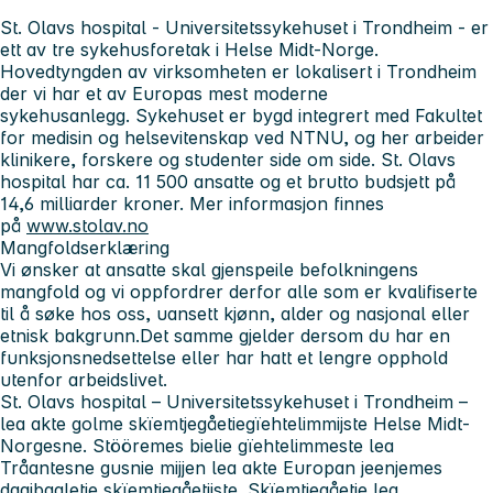
St. Olavs hospital - Universitetssykehuset i Trondheim
- er
ett av tre sykehusforetak i Helse Midt-Norge.
Hovedtyngden av virksomheten er lokalisert i Trondheim
der vi har et av Europas mest moderne
sykehusanlegg. Sykehuset er bygd integrert med Fakultet
for medisin og helsevitenskap ved NTNU, og her arbeider
klinikere, forskere og studenter side om side. St. Olavs
hospital har ca. 11 500 ansatte og et brutto budsjett på
14,6 milliarder kroner. Mer informasjon finnes
på
www.stolav.no
Mangfoldserklæring
Vi ønsker at ansatte skal gjenspeile befolkningens
mangfold og vi oppfordrer derfor alle som er kvalifiserte
til å søke hos oss, uansett kjønn, alder og nasjonal eller
etnisk bakgrunn.Det samme gjelder dersom du har en
funksjonsnedsettelse eller har hatt et lengre opphold
utenfor arbeidslivet.
St. Olavs hospital – Universitetssykehuset i Trondheim
–
lea akte golme skïemtjegåetiegïehtelimmijste Helse Midt-
Norgesne. Stööremes bielie gïehtelimmeste lea
Tråantesne gusnie mijjen lea akte Europan jeenjemes
daajbaaletje skïemtjegåetijste. Skïemtjegåetie lea