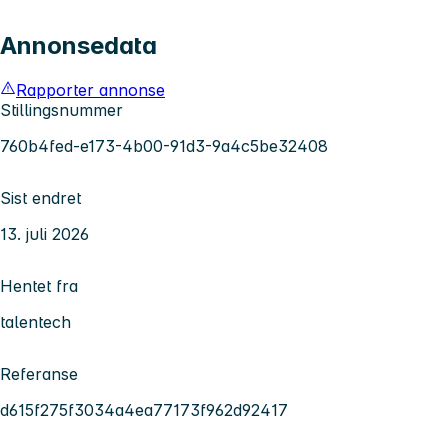
Annonsedata
Rapporter annonse
Stillingsnummer
760b4fed-e173-4b00-91d3-9a4c5be32408
Sist endret
13. juli 2026
Hentet fra
talentech
Referanse
d615f275f3034a4ea77173f962d92417