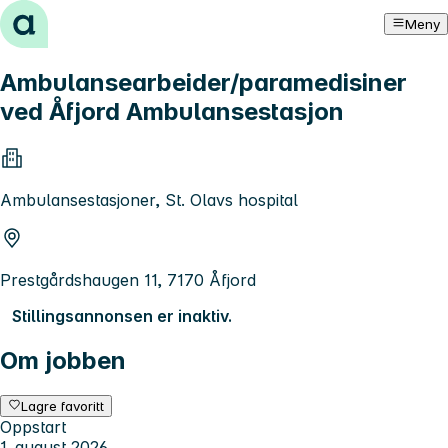
Hopp til innhold
Meny
Ambulansearbeider/paramedisiner
ved Åfjord Ambulansestasjon
Ambulansestasjoner, St. Olavs hospital
Prestgårdshaugen 11, 7170 Åfjord
Stillingsannonsen er inaktiv.
Om jobben
Lagre favoritt
Oppstart
1. august 2026