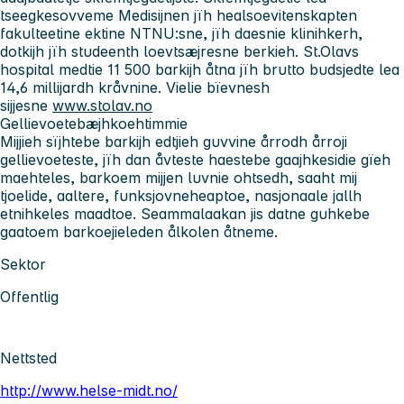
tseegkesovveme Medisijnen jïh healsoevitenskapten
fakulteetine ektine NTNU:sne, jïh daesnie klinihkerh,
dotkijh jïh studeenth loevtsæjresne berkieh. St.Olavs
hospital medtie 11 500 barkijh åtna jïh brutto budsjedte lea
14,6 millijardh kråvnine. Vielie bïevnesh
sijjesne
www.stolav.no
Gellievoetebæjhkoehtimmie
Mijjieh sïjhtebe barkijh edtjieh guvvine årrodh årroji
gellievoeteste, jïh dan åvteste haestebe gaajhkesidie gïeh
maehteles, barkoem mijjen luvnie ohtsedh, saaht mij
tjoelide, aaltere, funksjovneheaptoe, nasjonaale jallh
etnihkeles maadtoe. Seammalaakan jis datne guhkebe
gaatoem barkoejieleden ålkolen åtneme.
Sektor
Offentlig
Nettsted
http://www.helse-midt.no/