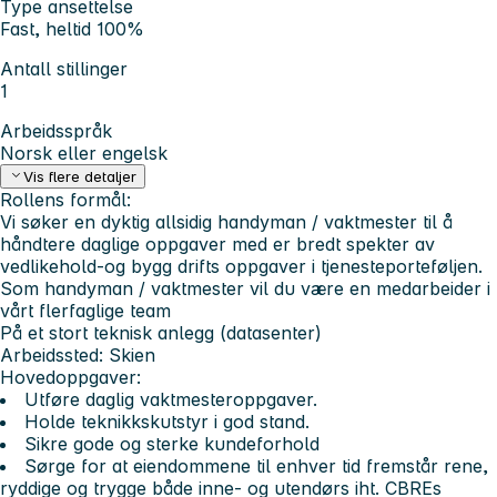
Type ansettelse
Fast, heltid 100%
Antall stillinger
1
Arbeidsspråk
Norsk eller engelsk
Vis flere detaljer
Rollens formål:
Vi søker en dyktig allsidig handyman / vaktmester til å
håndtere daglige oppgaver med er bredt spekter av
vedlikehold-og bygg drifts oppgaver i tjenesteporteføljen.
Som handyman / vaktmester vil du være en medarbeider i
vårt flerfaglige team
På et stort teknisk anlegg (datasenter)
Arbeidssted: Skien
Hovedoppgaver:
Utføre daglig vaktmesteroppgaver.
Holde teknikkskutstyr i god stand.
Sikre gode og sterke kundeforhold
Sørge for at eiendommene til enhver tid fremstår rene,
ryddige og trygge både inne- og utendørs iht. CBREs