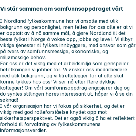
Vi står sammen om samfunnsoppdraget vårt
I Nordland fylkeskommune har vi ansatte med ulik
bakgrunn og personlighet, men felles for oss alle er at vi
er opptatt av å nå samme mål, å gjøre Nordland til det
beste fylket i Norge å vokse opp, jobbe og leve i. Vi tilbyr
viktige tjenester til fylkets innbyggere, med ansvar som går
på tvers av samfunnsmessige, økonomiske, og
miljømessige behov.
For oss er det viktig med et arbeidsmiljø som gjenspeiler
befolkningen vi jobber for. Vi ønsker oss medarbeidere
med ulik bakgrunn, og vi tilrettelegger for at alle skal
kunne lykkes hos oss! Vi ser nå etter flere dyktige
kollegaer! Om vårt samfunnsoppdrag engasjerer deg og
du syntes stillingen høres interessant ut, håper vi å se din
søknad!
I vår organisasjon har vi fokus på sikkerhet, og det er
viktig med god rolleforståelse knyttet opp mot
sikkerhetsperspektivet. Det er også viktig å ha et reflektert
forhold til forvaltning av fylkeskommunens
informasjonsverdier.