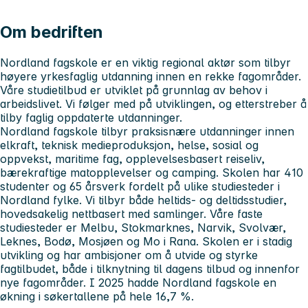
Om bedriften
Nordland fagskole er en viktig regional aktør som tilbyr
høyere yrkesfaglig utdanning innen en rekke fagområder.
Våre studietilbud er utviklet på grunnlag av behov i
arbeidslivet. Vi følger med på utviklingen, og etterstreber å
tilby faglig oppdaterte utdanninger.
Nordland fagskole tilbyr praksisnære utdanninger innen
elkraft, teknisk medieproduksjon, helse, sosial og
oppvekst, maritime fag, opplevelsesbasert reiseliv,
bærekraftige matopplevelser og camping. Skolen har 410
studenter og 65 årsverk fordelt på ulike studiesteder i
Nordland fylke. Vi tilbyr både heltids- og deltidsstudier,
hovedsakelig nettbasert med samlinger. Våre faste
studiesteder er Melbu, Stokmarknes, Narvik, Svolvær,
Leknes, Bodø, Mosjøen og Mo i Rana. Skolen er i stadig
utvikling og har ambisjoner om å utvide og styrke
fagtilbudet, både i tilknytning til dagens tilbud og innenfor
nye fagområder. I 2025 hadde Nordland fagskole en
økning i søkertallene på hele 16,7 %.