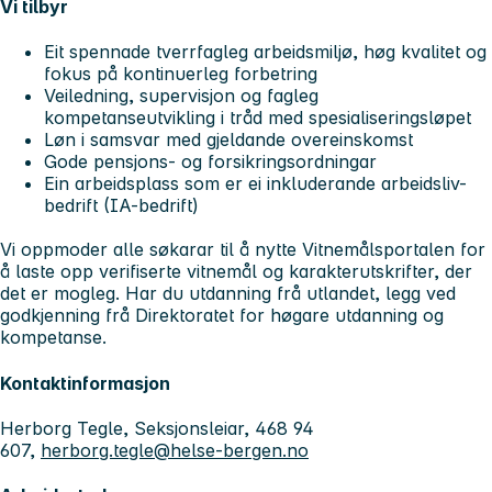
Vi tilbyr
Eit spennade tverrfagleg arbeidsmiljø, høg kvalitet og
fokus på kontinuerleg forbetring
Veiledning, supervisjon og fagleg
kompetanseutvikling i tråd med spesialiseringsløpet
Løn i samsvar med gjeldande overeinskomst
Gode pensjons- og forsikringsordningar
Ein arbeidsplass som er ei inkluderande arbeidsliv-
bedrift (IA-bedrift)
Vi oppmoder alle søkarar til å nytte Vitnemålsportalen for
å laste opp verifiserte vitnemål og karakterutskrifter, der
det er mogleg. Har du utdanning frå utlandet, legg ved
godkjenning frå Direktoratet for høgare utdanning og
kompetanse.
Kontaktinformasjon
Herborg Tegle, Seksjonsleiar, 468 94
607,
herborg.tegle@helse-bergen.no