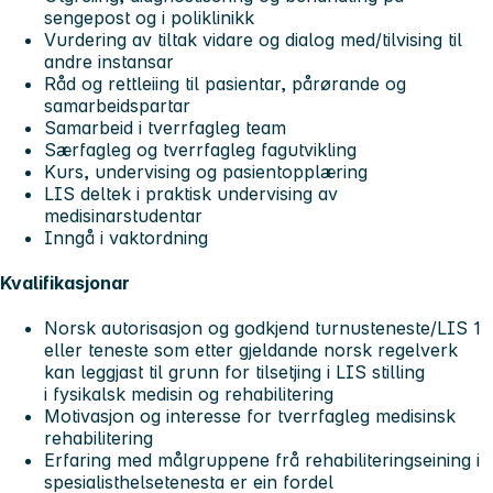
sengepost og i poliklinikk
Vurdering av tiltak vidare og dialog med/tilvising til
andre instansar
Råd og rettleiing til pasientar, pårørande og
samarbeidspartar
Samarbeid i tverrfagleg team
Særfagleg og tverrfagleg fagutvikling
Kurs, undervising og pasientopplæring
LIS deltek i praktisk undervising av
medisinarstudentar
Inngå i vaktordning
Kvalifikasjonar
Norsk autorisasjon og godkjend turnusteneste/LIS 1
eller teneste som etter gjeldande norsk regelverk
kan leggjast til grunn for tilsetjing i LIS stilling
i fysikalsk medisin og rehabilitering
Motivasjon og interesse for tverrfagleg medisinsk
rehabilitering
Erfaring med målgruppene frå rehabiliteringseining i
spesialisthelsetenesta er ein fordel