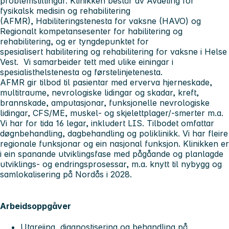
problemstillingar. Klinikken består av Avdeling for
fysikalsk medisin og rehabilitering
(AFMR), Habiliteringstenesta for vaksne (HAVO) og
Regionalt kompetansesenter for habilitering og
rehabilitering, og er tyngdepunktet for
spesialisert habilitering og rehabilitering for vaksne i Helse
Vest. Vi samarbeider tett med ulike einingar i
spesialisthelstenesta og førstelinjetenesta.
AFMR gir tilbod til pasientar med erverva hjerneskade,
multitraume, nevrologiske lidingar og skadar, kreft,
brannskade, amputasjonar, funksjonelle nevrologiske
lidingar, CFS/ME, muskel- og skjelettplager/-smerter m.a.
Vi har for tida 16 legar, inkludert LIS. Tilbodet omfattar
døgnbehandling, dagbehandling og poliklinikk. Vi har fleire
regionale funksjonar og ein nasjonal funksjon. Klinikken er
i ein spanande utviklingsfase med pågåande og planlagde
utviklings- og endringsprosessar, m.a. knytt til nybygg og
samlokalisering på Nordås i 2028.
Arbeidsoppgåver
Utgreiing, diagnostisering og behandling på