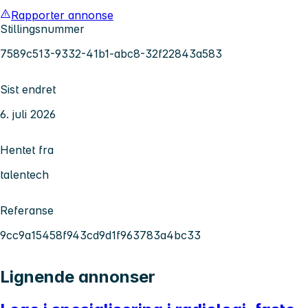
Rapporter annonse
Stillingsnummer
7589c513-9332-41b1-abc8-32f22843a583
Sist endret
6. juli 2026
Hentet fra
talentech
Referanse
9cc9a15458f943cd9d1f963783a4bc33
Lignende annonser