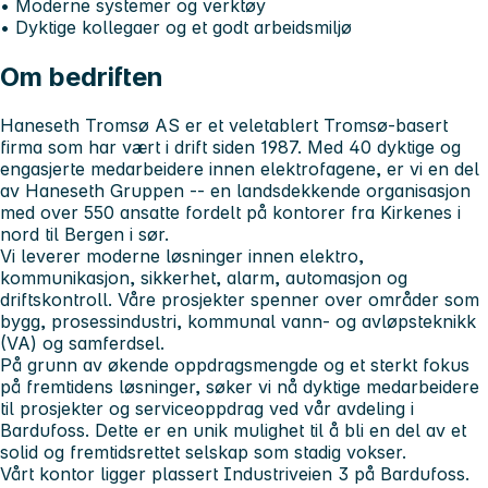
• Moderne systemer og verktøy
• Dyktige kollegaer og et godt arbeidsmiljø
Om bedriften
Haneseth Tromsø AS
er et veletablert Tromsø-basert
firma som har vært i drift siden 1987. Med 40 dyktige og
engasjerte medarbeidere innen elektrofagene, er vi en del
av Haneseth Gruppen -- en landsdekkende organisasjon
med over 550 ansatte fordelt på kontorer fra Kirkenes i
nord til Bergen i sør.
Vi leverer moderne løsninger innen elektro,
kommunikasjon, sikkerhet, alarm, automasjon og
driftskontroll. Våre prosjekter spenner over områder som
bygg, prosessindustri, kommunal vann- og avløpsteknikk
(VA) og samferdsel.
På grunn av økende oppdragsmengde og et sterkt fokus
på fremtidens løsninger, søker vi nå
dyktige medarbeidere
til prosjekter og serviceoppdrag ved vår avdeling i
Bardufoss. Dette er en unik mulighet til å bli en del av et
solid og fremtidsrettet selskap som stadig vokser.
Vårt kontor ligger plassert Industriveien 3 på Bardufoss.