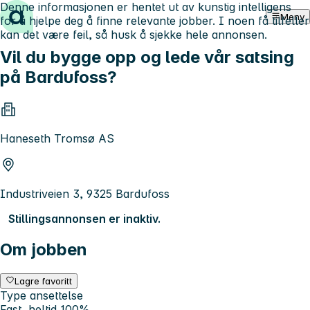
Denne informasjonen er hentet ut av kunstig intelligens
Hopp til innhold
Meny
for å hjelpe deg å finne relevante jobber. I noen få tilfeller
kan det være feil, så husk å sjekke hele annonsen.
Vil du bygge opp og lede vår satsing
på Bardufoss?
Haneseth Tromsø AS
Industriveien 3, 9325 Bardufoss
Stillingsannonsen er inaktiv.
Om jobben
Lagre favoritt
Type ansettelse
Fast, heltid 100%