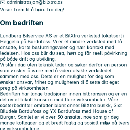
✉️
administrasjon@bilxtra.as
Vi ser frem til å høre fra deg!
Om bedriften
Lundberg Bilservice AS er et BilXtra verksted lokalisert i
Heggelia på Bardufoss. Vi er et mindre verksted med få
ansatte, korte beslutningsveier og nær kontakt med
ledelsen. Hos oss blir du sett, hørt og får reell påvirkning
på både drift og utvikling.
Vi står i dag uten teknisk leder og søker derfor en person
som ønsker å være med å videreutvikle verkstedet
sammen med oss. Dette er en mulighet for deg som
ønsker ansvar, frihet og muligheten til å sette ditt eget
preg på virksomheten.
Bedriften har lange tradisjoner innen bilbransjen og er en
del av et lokalt konsern med flere virksomheter. Våre
søsterbedrifter omfatter blant annet BilXtra butikk, Sixt
Bilutleie Bardufoss og YX Bardufoss med House of
Burger. Samlet er vi over 30 ansatte, noe som gir deg
mange kollegaer og et bredt faglig og sosialt miljø på tvers
av virksomhetene.