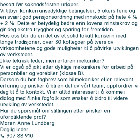
besatt før søknadsfristen utløper.
Vi tilbyr konkurransedyktige betingelser, 5 ukers ferie og
en svært god pensjonsordning med innskudd på hele 4 %
+ 2 %. Dette er betydelig bedre enn lovens minstekrav og
gir deg ekstra trygghet og sparing for fremtiden.
Hos oss blir du en del av et solid lokalt konsern med
lange tradisjoner, over 30 kollegaer på tvers av
virksomhetene og gode muligheter til å påvirke utviklingen
av verkstedet.
Ikke teknisk leder, men erfaren mekaniker?
Vi er også på jakt etter dyktige mekanikere for arbeid på
personbiler og varebiler (klasse B).
Dersom du har fagbrev som bilmekaniker eller relevant
erfaring og ønsker å bli en del av vårt team, oppfordrer vi
deg til å ta kontakt. Vi er alltid interessert i å komme i
dialog med flinke fagfolk som ønsker å bidra til videre
utvikling av verkstedet.
Har du spørsmål om stillingen eller ønsker en
uforpliktende prat?
Maren Anne Lundberg
Daglig leder
📞 907 88 910