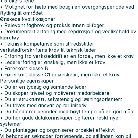
• 5 ukers ferie
• Mulighet for hjelp med bolig i en overgangsperiode ved
flytting til området
Ønskede kvalifikasjoner
• Relevant fagbrev og praksis innen bilfaget
• Dokumentert erfaring med reparasjon og vedlikehold av
kjøretøy
• Teknisk kompetanse som tilfredsstiller
verkstedforskriftens krav til teknisk leder
• Erfaring fra verksteddrift er en fordel, men ikke et krav
• Ledererfaring er ønskelig, men ikke et krav
• Førerkort klasse B
• Førerkort klasse C1 er ønskelig, men ikke et krav
Personlige egenskaper
• Du er en tydelig og samlende leder
• Du skaper trivsel og motiverer medarbeidere
• Du er strukturert, selvstendig og løsningsorientert
• Du trives med ansvar og tar initiativ
• Du håndterer perioder med høyt tempo på en god måte
• Du har gode datakunnskaper og lærer raskt nye
systemer
• Du planlegger og organiserer arbeidet effektivt
Vi behandler søknader fortløpende, og stillingen kan bli