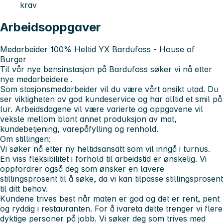
krav
Arbeidsoppgaver
Medarbeider 100% Heltid YX Bardufoss - House of
Burger
Til vår nye bensinstasjon på Bardufoss søker vi nå etter
nye medarbeidere
.
Som stasjonsmedarbeider vil du være vårt ansikt utad. Du
ser viktigheten av god kundeservice og har alltid et smil på
lur. Arbeidsdagene vil være varierte og oppgavene vil
veksle mellom blant annet produksjon av mat,
kundebetjening, varepåfylling og renhold.
Om stillingen:
Vi søker nå etter ny heltidsansatt som vil inngå i turnus.
En viss fleksibilitet i forhold til arbeidstid er ønskelig. Vi
oppfordrer også deg som ønsker en lavere
stillingsprosent til å søke, da vi kan tilpasse stillingsprosent
til ditt behov.
Kundene trives best når maten er god og det er rent, pent
og ryddig i restauranten. For å ivareta dette trenger vi flere
dyktige personer på jobb. Vi søker deg som trives med