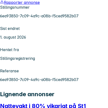
Rapporter annonse
Stillingsnummer
6ea93850-7c09-4a9c-a08b-f5ced9582b07
Sist endret
1. august 2026
Hentet fra
Stillingsregistrering
Referanse
6ea93850-7c09-4a9c-a08b-f5ced9582b07
Lignende annonser
Nattevakt i 80% vikariat på St1