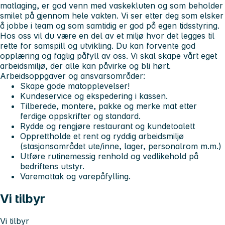
matlaging, er god venn med vaskekluten og som beholder
smilet på gjennom hele vakten. Vi ser etter deg som elsker
å jobbe i team og som samtidig er god på egen tidsstyring.
Hos oss vil du være en del av et miljø hvor det legges til
rette for samspill og utvikling. Du kan forvente god
opplæring og faglig påfyll av oss. Vi skal skape vårt eget
arbeidsmiljø, der alle kan påvirke og bli hørt.
Arbeidsoppgaver og ansvarsområder:
Skape gode matopplevelser!
Kundeservice og ekspedering i kassen.
Tilberede, montere, pakke og merke mat etter
ferdige oppskrifter og standard.
Rydde og rengjøre restaurant og kundetoalett
Opprettholde et rent og ryddig arbeidsmiljø
(stasjonsområdet ute/inne, lager, personalrom m.m.)
Utføre rutinemessig renhold og vedlikehold på
bedriftens utstyr.
Varemottak og varepåfylling.
Vi tilbyr
Vi tilbyr