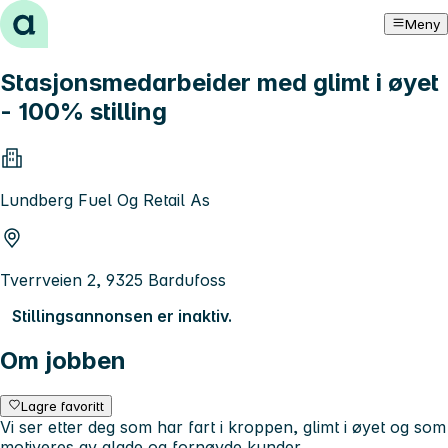
Hopp til innhold
Meny
Stasjonsmedarbeider med glimt i øyet
- 100% stilling
Lundberg Fuel Og Retail As
Tverrveien 2, 9325 Bardufoss
Stillingsannonsen er inaktiv.
Om jobben
Lagre favoritt
Vi ser etter deg som har fart i kroppen, glimt i øyet og som
motiveres av glade og fornøyde kunder