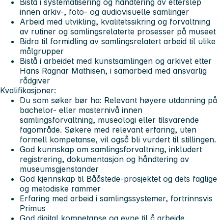
Bistå i systematisering og håndtering av etterslep
innen arkiv-, foto- og audiovisuelle samlinger
Arbeid med utvikling, kvalitetssikring og forvaltning
av rutiner og samlingsrelaterte prosesser på museet
Bidra til formidling av samlingsrelatert arbeid til ulike
målgrupper
Bistå i arbeidet med kunstsamlingen og arkivet etter
Hans Ragnar Mathisen, i samarbeid med ansvarlig
rådgiver
Kvalifikasjoner:
Du som søker bør ha: Relevant høyere utdanning på
bachelor- eller masternivå innen
samlingsforvaltning, museologi eller tilsvarende
fagområde. Søkere med relevant erfaring, uten
formell kompetanse, vil også bli vurdert til stillingen.
God kunnskap om samlingsforvaltning, inkludert
registrering, dokumentasjon og håndtering av
museumsgjenstander
God kjennskap til Bååstede-prosjektet og dets faglige
og metodiske rammer
Erfaring med arbeid i samlingssystemer, fortrinnsvis
Primus
God digital kompetanse og evne til å arbeide