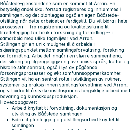
Bååstede-gjenstandene som er kommet til Árran. En
betydelig andel skal fortsatt registreres og innlemmes i
samlingen, og det planlegges også en egen Bååstede-
utstilling når dette arbeidet er ferdigstilt. Du vil bidra i hele
prosessen -- fra registrering og kvalitetssikring til
tilrettelegging for bruk i forskning og formidling -- i
samarbeid med ulike fagmiljøer ved Árran.
Stillingen gir en unik mulighet til å arbeide i
skjæringspunktet mellom samlingsforvaltning, forskning
og formidling. Arbeidet inngår i en større sammenheng,
der sikring og tilgjengeliggjøring av samisk språk, kultur og
historie står sentralt, også i lys av pågående
forsoningsprosesser og økt samfunnsoppmerksomhet.
Stillingen vil ha en sentral rolle i utviklingen av rutiner,
systemer og praksis innen samlingsforvaltning ved Árran,
og vil bidra til å styrke institusjonens langsiktige arbeid med
bevaring og kunnskapsproduksjon.
Hovedoppgaver:
Arbeid knyttet til forvaltning, dokumentasjon og
utvikling av Bååstede-samlingen
Bidra til planlegging og utstillingsarbeid knyttet til
samlingen