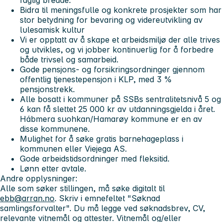
faglig bredde.
Bidra til meningsfulle og konkrete prosjekter som har
stor betydning for bevaring og videreutvikling av
lulesamisk kultur
Vi er opptatt av å skape et arbeidsmiljø der alle trives
og utvikles, og vi jobber kontinuerlig for å forbedre
både trivsel og samarbeid.
Gode pensjons- og forsikringsordninger gjennom
offentlig tjenestepensjon i KLP, med 3 %
pensjonstrekk.
Alle bosatt i kommuner på SSBs sentralitetsnivå 5 og
6 kan få slettet 25 000 kr av utdanningsgjelda i året.
Hábmera suohkan/Hamarøy kommune er en av
disse kommunene.
Mulighet for å søke gratis barnehageplass i
kommunen eller Viejega AS.
Gode arbeidstidsordninger med fleksitid.
Lønn etter avtale.
Andre opplysninger:
Alle som søker stillingen, må søke digitalt til
ebb@arran.no
. Skriv i emnefeltet "Søknad
samlingsforvalter". Du må legge ved søknadsbrev, CV,
relevante vitnemål og attester. Vitnemål og/eller