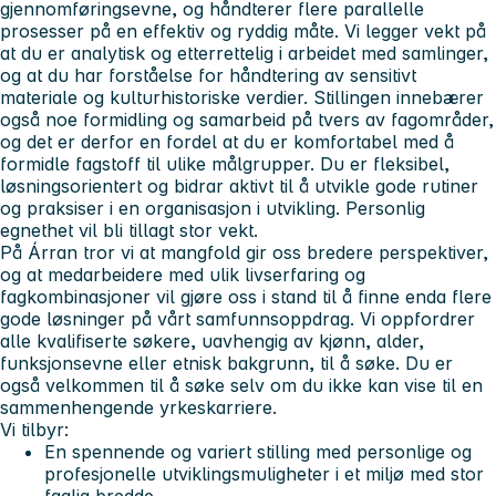
gjennomføringsevne, og håndterer flere parallelle
prosesser på en effektiv og ryddig måte. Vi legger vekt på
at du er analytisk og etterrettelig i arbeidet med samlinger,
og at du har forståelse for håndtering av sensitivt
materiale og kulturhistoriske verdier. Stillingen innebærer
også noe formidling og samarbeid på tvers av fagområder,
og det er derfor en fordel at du er komfortabel med å
formidle fagstoff til ulike målgrupper. Du er fleksibel,
løsningsorientert og bidrar aktivt til å utvikle gode rutiner
og praksiser i en organisasjon i utvikling. Personlig
egnethet vil bli tillagt stor vekt.
På Árran tror vi at mangfold gir oss bredere perspektiver,
og at medarbeidere med ulik livserfaring og
fagkombinasjoner vil gjøre oss i stand til å finne enda flere
gode løsninger på vårt samfunnsoppdrag. Vi oppfordrer
alle kvalifiserte søkere, uavhengig av kjønn, alder,
funksjonsevne eller etnisk bakgrunn, til å søke. Du er
også velkommen til å søke selv om du ikke kan vise til en
sammenhengende yrkeskarriere.
Vi tilbyr:
En spennende og variert stilling med personlige og
profesjonelle utviklingsmuligheter i et miljø med stor