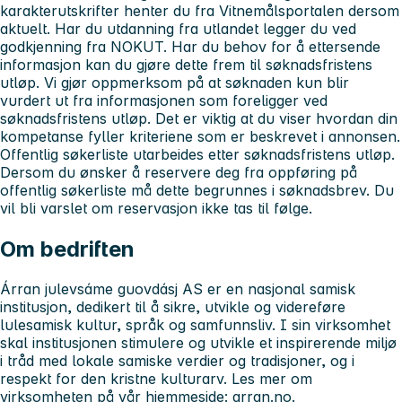
karakterutskrifter henter du fra Vitnemålsportalen dersom
aktuelt. Har du utdanning fra utlandet legger du ved
godkjenning fra NOKUT. Har du behov for å ettersende
informasjon kan du gjøre dette frem til søknadsfristens
utløp. Vi gjør oppmerksom på at søknaden kun blir
vurdert ut fra informasjonen som foreligger ved
søknadsfristens utløp. Det er viktig at du viser hvordan din
kompetanse fyller kriteriene som er beskrevet i annonsen.
Offentlig søkerliste utarbeides etter søknadsfristens utløp.
Dersom du ønsker å reservere deg fra oppføring på
offentlig søkerliste må dette begrunnes i søknadsbrev. Du
vil bli varslet om reservasjon ikke tas til følge.
Om bedriften
Árran julevsáme guovdásj AS
er en nasjonal samisk
institusjon, dedikert til å sikre, utvikle og videreføre
lulesamisk kultur, språk og samfunnsliv. I sin virksomhet
skal institusjonen stimulere og utvikle et inspirerende miljø
i tråd med lokale samiske verdier og tradisjoner, og i
respekt for den kristne kulturarv. Les mer om
virksomheten på vår hjemmeside: arran.no.