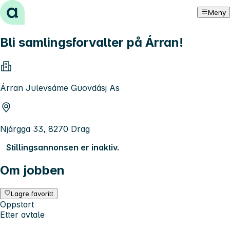
Hopp til innhold
Meny
Bli samlingsforvalter på Árran!
Árran Julevsáme Guovdásj As
Njárgga 33, 8270 Drag
Stillingsannonsen er inaktiv.
Om jobben
Lagre favoritt
Oppstart
Etter avtale