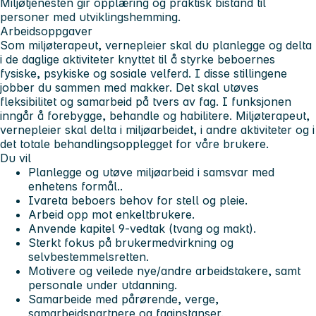
Miljøtjenesten gir opplæring og praktisk bistand til
personer med utviklingshemming.
Arbeidsoppgaver
Som miljøterapeut, vernepleier skal du planlegge og delta
i de daglige aktiviteter knyttet til å styrke beboernes
fysiske, psykiske og sosiale velferd. I disse stillingene
jobber du sammen med makker. Det skal utøves
fleksibilitet og samarbeid på tvers av fag. I funksjonen
inngår å forebygge, behandle og habilitere. Miljøterapeut,
vernepleier skal delta i miljøarbeidet, i andre aktiviteter og i
det totale behandlingsopplegget for våre brukere.
Du vil
Planlegge og utøve miljøarbeid i samsvar med
enhetens formål..
Ivareta beboers behov for stell og pleie.
Arbeid opp mot enkeltbrukere.
Anvende kapitel 9-vedtak (tvang og makt).
Sterkt fokus på brukermedvirkning og
selvbestemmelsretten.
Motivere og veilede nye/andre arbeidstakere, samt
personale under utdanning.
Samarbeide med pårørende, verge,
samarbeidspartnere og faginstanser.