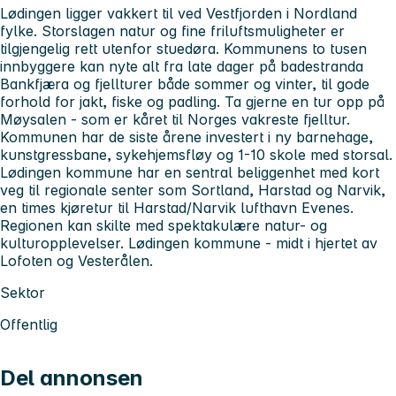
Lødingen ligger vakkert til ved Vestfjorden i Nordland
fylke. Storslagen natur og fine friluftsmuligheter er
tilgjengelig rett utenfor stuedøra. Kommunens to tusen
innbyggere kan nyte alt fra late dager på badestranda
Bankfjæra og fjellturer både sommer og vinter, til gode
forhold for jakt, fiske og padling. Ta gjerne en tur opp på
Møysalen - som er kåret til Norges vakreste fjelltur.
Kommunen har de siste årene investert i ny barnehage,
kunstgressbane, sykehjemsfløy og 1-10 skole med storsal.
Lødingen kommune har en sentral beliggenhet med kort
veg til regionale senter som Sortland, Harstad og Narvik,
en times kjøretur til Harstad/Narvik lufthavn Evenes.
Regionen kan skilte med spektakulære natur- og
kulturopplevelser. Lødingen kommune - midt i hjertet av
Lofoten og Vesterålen.
Sektor
Offentlig
Del annonsen