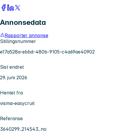
Annonsedata
Rapporter annonse
Stillingsnummer
e17a528a-ebbd-480b-9105-c4a69ae40902
Sist endret
29. juni 2026
Hentet fra
visma-easycruit
Referanse
3640299_214543_no