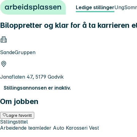
Hopp til innhold
Ledige stillinger
Ung
Somm
Biloppretter og klar for å ta karrieren e
SandeGruppen
Janaflaten 47, 5179 Godvik
Stillingsannonsen er inaktiv.
Om jobben
Lagre favoritt
Stillingstittel
Arbeidende teamleder Auto Karosseri Vest