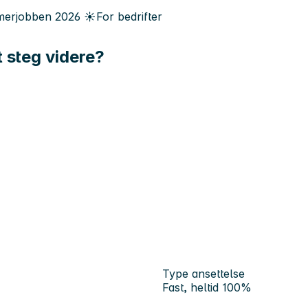
erjobben
2026
☀️
For bedrifter
t steg videre?
Type ansettelse
Fast, heltid 100%