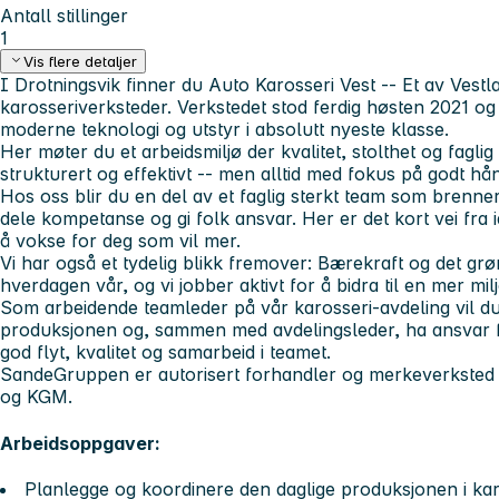
Antall stillinger
1
Vis flere detaljer
I Drotningsvik finner du Auto Karosseri Vest -- Et av Vest
karosseriverksteder. Verkstedet stod ferdig høsten 2021 o
moderne teknologi og utstyr i absolutt nyeste klasse.
Her møter du et arbeidsmiljø der kvalitet, stolthet og faglig 
strukturert og effektivt -- men alltid med fokus på godt h
Hos oss blir du en del av et faglig sterkt team som brenner f
dele kompetanse og gi folk ansvar. Her er det kort vei fra i
å vokse for deg som vil mer.
Vi har også et tydelig blikk fremover: Bærekraft og det grøn
hverdagen vår, og vi jobber aktivt for å bidra til en mer mil
Som arbeidende teamleder på vår karosseri-avdeling vil du
produksjonen og, sammen med avdelingsleder, ha ansvar for
god flyt, kvalitet og samarbeid i teamet.
SandeGruppen er autorisert forhandler og merkeverksted
og KGM.
Arbeidsoppgaver:
Planlegge og koordinere den daglige produksjonen i ka