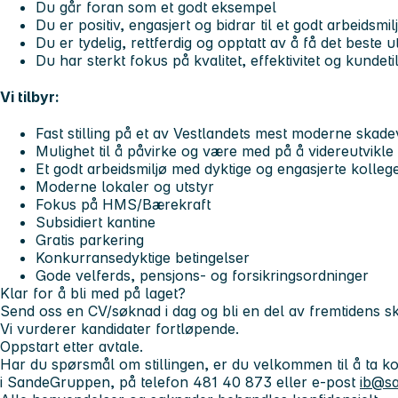
Du går foran som et godt eksempel
Du er positiv, engasjert og bidrar til et godt arbeidsmil
Du er tydelig, rettferdig og opptatt av å få det beste 
Du har sterkt fokus på kvalitet, effektivitet og kundeti
Vi tilbyr:
Fast stilling på et av Vestlandets mest moderne skad
Mulighet til å påvirke og være med på å videreutvikle
Et godt arbeidsmiljø med dyktige og engasjerte kolleg
Moderne lokaler og utstyr
Fokus på HMS/Bærekraft
Subsidiert kantine
Gratis parkering
Konkurransedyktige betingelser
Gode velferds, pensjons- og forsikringsordninger
Klar for å bli med på laget?
Send oss en CV/søknad i dag og bli en del av fremtidens s
Vi vurderer kandidater fortløpende.
Oppstart etter avtale.
Har du spørsmål om stillingen, er du velkommen til å ta k
i SandeGruppen, på telefon 481 40 873 eller e-post
ib@s