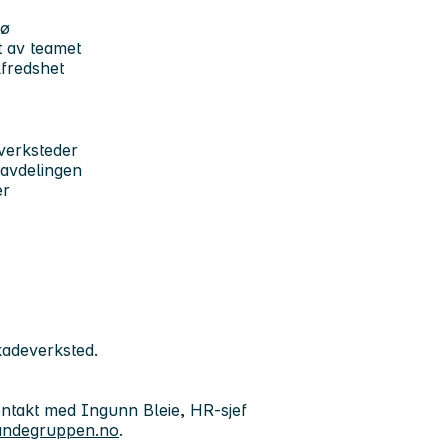
jø
ut av teamet
lfredshet
everksteder
 avdelingen
er
kadeverksted.
ontakt med Ingunn Bleie, HR-sjef
andegruppen.no
.