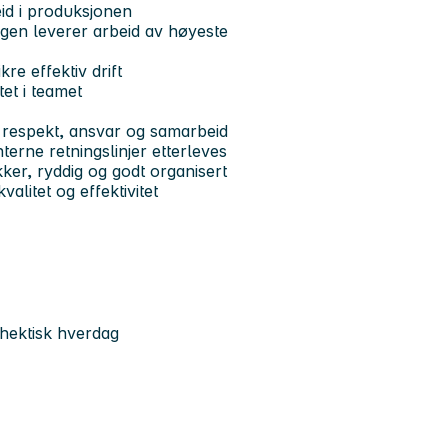
id i produksjonen
ingen leverer arbeid av høyeste
re effektiv drift
tet i teamet
av respekt, ansvar og samarbeid
terne retningslinjer etterleves
kker, ryddig og godt organisert
valitet og effektivitet
n hektisk hverdag