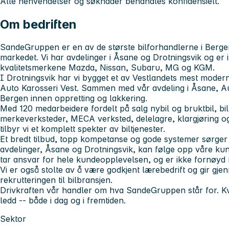
Alle henvendelser og søknader behandles konfidensielt.
Om bedriften
SandeGruppen er en av de største bilforhandlerne i Berge
markedet. Vi har avdelinger i Åsane og Drotningsvik og er 
kvalitetsmerkene Mazda, Nissan, Subaru, MG og KGM.
I Drotningsvik har vi bygget et av Vestlandets mest moder
Auto Karosseri Vest. Sammen med vår avdeling i Åsane, Aut
Bergen innen oppretting og lakkering.
Med 120 medarbeidere fordelt på salg nybil og bruktbil, bilu
merkeverksteder, MECA verksted, delelagre, klargjøring og
tilbyr vi et komplett spekter av biltjenester.
Et bredt tilbud, topp kompetanse og gode systemer sørger 
avdelinger, Åsane og Drotningsvik, kan følge opp våre kun
tar ansvar for hele kundeopplevelsen, og er ikke fornøyd
Vi er også stolte av å være godkjent lærebedrift og gir gje
rekrutteringen til bilbransjen.
Drivkraften vår handler om hva SandeGruppen står for. Kva
ledd -- både i dag og i fremtiden.
Sektor