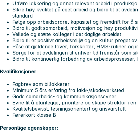
Utføre lakkering og annet relevant arbeid i produksj
Sikre høy kvalitet på eget arbeid og bidra til at avdel
standard
Følge opp arbeidsordre, kapasitet og fremdrift for å sik
Bidra til godt samarbeid, motivasjon og høy produktivi
Veilede og støtte kolleger i det daglige arbeidet
Bidra til et positivt arbeidsmiljø og en kultur preget 
Påse at gjeldende lover, forskrifter, HMS-rutiner og in
Sørge for at avdelingen til enhver tid fremstår som si
Bidra til kontinuerlig forbedring av arbeidsprosesser, k
Kvalifikasjoner:
Fagbrev som billakkerer
Minimum 5 års erfaring fra lakk-/skadeverksted
Gode samarbeids- og kommunikasjonsevner
Evne til å planlegge, prioritere og skape struktur i e
Kvalitetsbevisst, løsningsorientert og ansvarsfull
Førerkort klasse B
Personlige egenskaper: