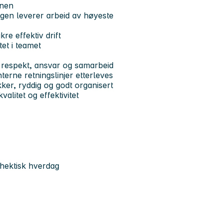
onen
ingen leverer arbeid av høyeste
re effektiv drift
tet i teamet
av respekt, ansvar og samarbeid
terne retningslinjer etterleves
kker, ryddig og godt organisert
valitet og effektivitet
n hektisk hverdag