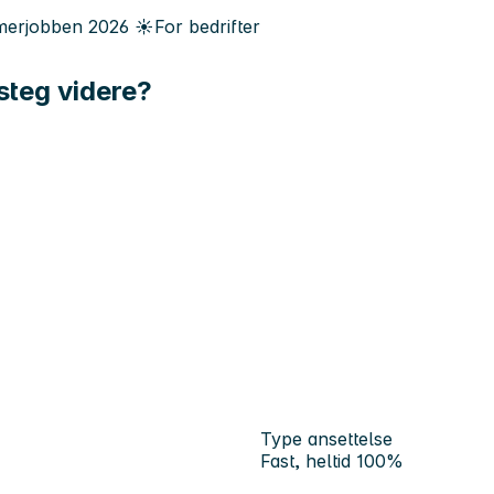
erjobben
2026
☀️
For bedrifter
 steg videre?
Type ansettelse
Fast, heltid 100%