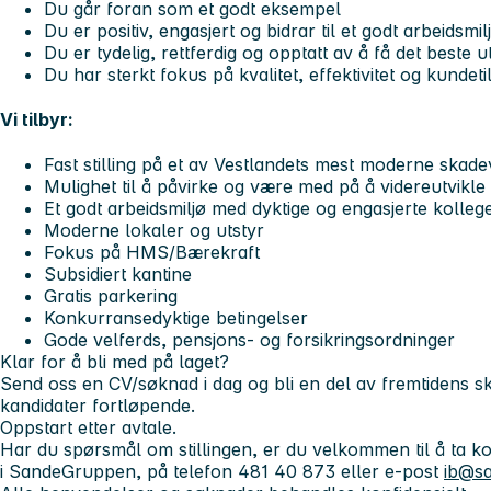
Du går foran som et godt eksempel
Du er positiv, engasjert og bidrar til et godt arbeidsmil
Du er tydelig, rettferdig og opptatt av å få det beste 
Du har sterkt fokus på kvalitet, effektivitet og kundeti
Vi tilbyr:
Fast stilling på et av Vestlandets mest moderne skad
Mulighet til å påvirke og være med på å videreutvikle
Et godt arbeidsmiljø med dyktige og engasjerte kolleg
Moderne lokaler og utstyr
Fokus på HMS/Bærekraft
Subsidiert kantine
Gratis parkering
Konkurransedyktige betingelser
Gode velferds, pensjons- og forsikringsordninger
Klar for å bli med på laget?
Send oss en CV/søknad i dag og bli en del av fremtidens s
kandidater fortløpende.
Oppstart etter avtale.
Har du spørsmål om stillingen, er du velkommen til å ta k
i SandeGruppen, på telefon 481 40 873 eller e-post
ib@s