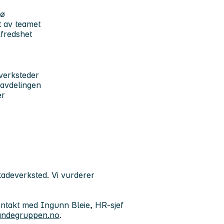
jø
ut av teamet
lfredshet
everksteder
 avdelingen
er
kadeverksted. Vi vurderer
ontakt med Ingunn Bleie, HR-sjef
andegruppen.no
.