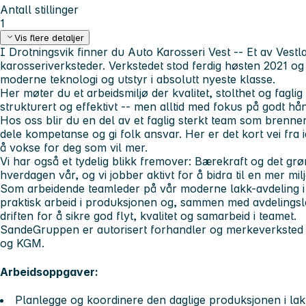
Antall stillinger
1
Vis flere detaljer
I Drotningsvik finner du Auto Karosseri Vest -- Et av Vest
karosseriverksteder. Verkstedet stod ferdig høsten 2021 o
moderne teknologi og utstyr i absolutt nyeste klasse.
Her møter du et arbeidsmiljø der kvalitet, stolthet og faglig 
strukturert og effektivt -- men alltid med fokus på godt h
Hos oss blir du en del av et faglig sterkt team som brenner f
dele kompetanse og gi folk ansvar. Her er det kort vei fra i
å vokse for deg som vil mer.
Vi har også et tydelig blikk fremover: Bærekraft og det grøn
hverdagen vår, og vi jobber aktivt for å bidra til en mer mil
Som arbeidende teamleder på vår moderne lakk-avdeling i 
praktisk arbeid i produksjonen og, sammen med avdelingsl
driften for å sikre god flyt, kvalitet og samarbeid i teamet.
SandeGruppen er autorisert forhandler og merkeverksted
og KGM.
Arbeidsoppgaver:
Planlegge og koordinere den daglige produksjonen i la