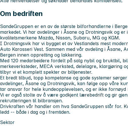
Alle henvendelser og søknader behandles konfidensielt.
Om bedriften
SandeGruppen er en av de største bilforhandlerne i Berge
markedet. Vi har avdelinger i Åsane og Drotningsvik og er 
kvalitetsmerkene Mazda, Nissan, Subaru, MG og KGM.
I Drotningsvik har vi bygget et av Vestlandets mest moder
Auto Karosseri Vest. Sammen med vår avdeling i Åsane, Aut
Bergen innen oppretting og lakkering.
Med 120 medarbeidere fordelt på salg nybil og bruktbil, bilu
merkeverksteder, MECA verksted, delelagre, klargjøring og
tilbyr vi et komplett spekter av biltjenester.
Et bredt tilbud, topp kompetanse og gode systemer sørger 
avdelinger, Åsane og Drotningsvik, kan følge opp våre kun
tar ansvar for hele kundeopplevelsen, og er ikke fornøyd
Vi er også stolte av å være godkjent lærebedrift og gir gje
rekrutteringen til bilbransjen.
Drivkraften vår handler om hva SandeGruppen står for. Kva
ledd -- både i dag og i fremtiden.
Sektor