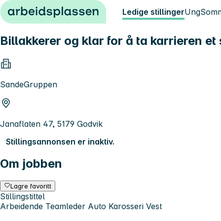
Hopp til innhold
Ledige stillinger
Ung
Somm
Billakkerer og klar for å ta karrieren et
SandeGruppen
Janaflaten 47, 5179 Godvik
Stillingsannonsen er inaktiv.
Om jobben
Lagre favoritt
Stillingstittel
Arbeidende Teamleder Auto Karosseri Vest