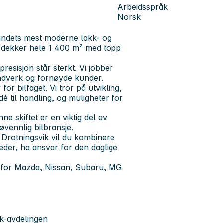
Arbeidsspråk
Norsk
landets mest moderne lakk- og
g dekker hele 1 400 m² med topp
presisjon står sterkt. Vi jobber
åndverk og fornøyde kunder.
or bilfaget. Vi tror på utvikling,
dé til handling, og muligheter for
ne skiftet er en viktig del av
jøvennlig bilbransje.
Drotningsvik vil du kombinere
eder, ha ansvar for den daglige
 for Mazda, Nissan, Subaru, MG
kk-avdelingen