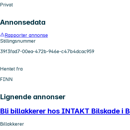
Privat
Annonsedata
Rapporter annonse
Stillingsnummer
39f3fad7-00ea-472b-946e-c47b4dcac959
Hentet fra
FINN
Lignende annonser
Bli billakkerer hos INTAKT Bilskade i 
Billakkerer