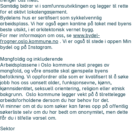
Samtidig bidrar vi i samfunnsutviklingen og legger til rette
for et aktivt lokalengasjement.
Bydelens hus er sertifisert som sykkelvennlig
arbeidsplass. Vi har også egen kantine på taket med byens
beste utsikt, i et arkitektonisk vernet bygg.
For mer informasjon om oss, se
www.bydel-
frogner.oslo.kommune.no
. Vi er også til stede i appen Min
bydel og på Instagram.
Mangfoldig og inkluderende
Arbeidsplassene i Oslo kommune skal preges av
mangfold, og våre ansatte skal gjenspeile byens
befolkning. Vi oppfordrer alle som er kvalifisert til å søke
jobb hos oss uansett alder, funksjonsevne, kjønn,
kjønnsidentitet, seksuell orientering, religion eller etnisk
bakgrunn. Oslo kommune legger vekt på å tilrettelegge
arbeidsforholdene dersom du har behov for det.
Vi minner om at du som søker kan føres opp på offentlig
søkerliste selv om du har bedt om anonymitet, men dette
får du i tilfelle varsel om.
Sektor