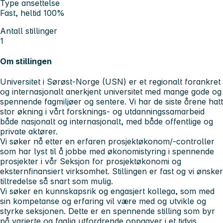
Type ansettelse
Fast, heltid 100%
Antall stillinger
1
Om stillingen
Universitet i Sørøst-Norge (USN) er et regionalt forankret
og internasjonalt anerkjent universitet med mange gode og
spennende fagmiljøer og sentere. Vi har de siste årene hatt
stor økning i vårt forsknings- og utdanningssamarbeid
både nasjonalt og internasjonalt, med både offentlige og
private aktører.
Vi søker nå etter en erfaren prosjektøkonom/-controller
som har lyst til å jobbe med økonomistyring i spennende
prosjekter i vår Seksjon for prosjektøkonomi og
eksternfinansiert virksomhet. Stillingen er fast og vi ønsker
tiltredelse så snart som mulig.
Vi søker en kunnskapsrik og engasjert kollega, som med
sin kompetanse og erfaring vil være med og utvikle og
styrke seksjonen. Dette er en spennende stilling som byr
på varierte og faglig utfordrende oppgaver i et tidvis