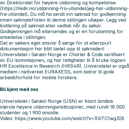
av Direktoratet for høyere utdanning og kompetanse
(https://hkdir.no/utdanning-fra-utlandet/jeg-har-utdanning-
fra-utlandet). Du må ha sendt inn søknad for godkjenning
innen søknadsfristen til denne stillingen utløper. Legg ved
kvittering på søknad eller vedtak når du søker.
Godkjenningen må ettersendes og er en forutsetning for
ansettelse i stillingen.
Det er søkers eget ansvar å sørge for at etterspurt
dokumentasjon har blitt lastet opp til søknaden!
Universitetet i Sørøst-Norge er Charter & Code sertifisert
av EU-kommisjonen, og har rettigheter til å bruke logoen
HR Excellence in Research (HRS4R). Universitetet er også
medlem i nettverket EURAXESS, som bidrar til gode
arbeidsforhold for mobile forskere.
Bli kjent med oss
Universitetet i Sørøst-Norge (USN) er blant landets
største høyere utdanningsinstitusjoner, med rundt 18 000
studenter og 1 900 ansatte.
Video: https://www.youtube.com/watch?v=SViTC1wg3I8