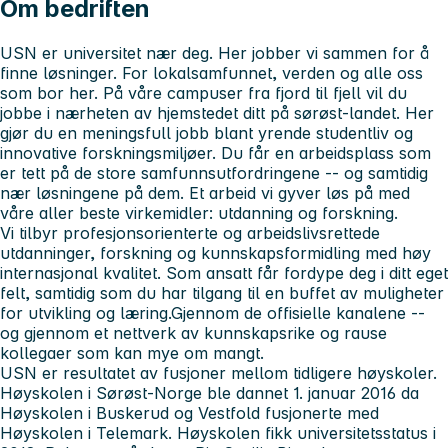
Om bedriften
USN er universitet nær deg. Her jobber vi sammen for å
finne løsninger. For lokalsamfunnet, verden og alle oss
som bor her. På våre campuser fra fjord til fjell vil du
jobbe i nærheten av hjemstedet ditt på sørøst-landet. Her
gjør du en meningsfull jobb blant yrende studentliv og
innovative forskningsmiljøer. Du får en arbeidsplass som
er tett på de store samfunnsutfordringene -- og samtidig
nær løsningene på dem. Et arbeid vi gyver løs på med
våre aller beste virkemidler: utdanning og forskning.
Vi tilbyr profesjonsorienterte og arbeidslivsrettede
utdanninger, forskning og kunnskapsformidling med høy
internasjonal kvalitet. Som ansatt får fordype deg i ditt eget
felt, samtidig som du har tilgang til en buffet av muligheter
for utvikling og læring.Gjennom de offisielle kanalene --
og gjennom et nettverk av kunnskapsrike og rause
kollegaer som kan mye om mangt.
USN er resultatet av fusjoner mellom tidligere høyskoler.
Høyskolen i Sørøst-Norge ble dannet 1. januar 2016 da
Høyskolen i Buskerud og Vestfold fusjonerte med
Høyskolen i Telemark. Høyskolen fikk universitetsstatus i