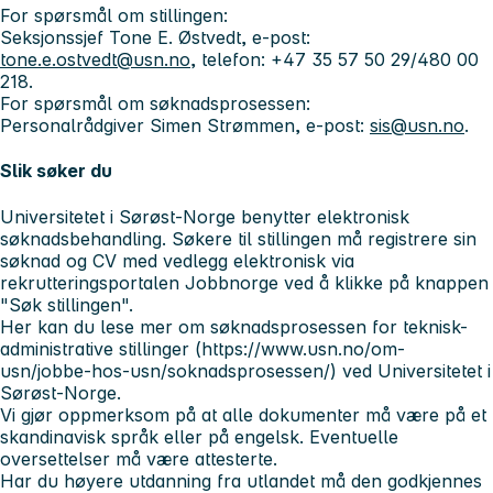
For spørsmål om stillingen:
Seksjonssjef Tone E. Østvedt, e-post:
tone.e.ostvedt@usn.no
, telefon: +47 35 57 50 29/480 00
218.
For spørsmål om søknadsprosessen:
Personalrådgiver Simen Strømmen, e-post:
sis@usn.no
.
Slik søker du
Universitetet i Sørøst-Norge benytter elektronisk
søknadsbehandling. Søkere til stillingen må registrere sin
søknad og CV med vedlegg elektronisk via
rekrutteringsportalen Jobbnorge ved å klikke på knappen
"Søk stillingen".
Her kan du lese mer om søknadsprosessen for teknisk-
administrative stillinger (https://www.usn.no/om-
usn/jobbe-hos-usn/soknadsprosessen/) ved Universitetet i
Sørøst-Norge.
Vi gjør oppmerksom på at alle dokumenter må være på et
skandinavisk språk eller på engelsk. Eventuelle
oversettelser må være attesterte.
Har du høyere utdanning fra utlandet må den godkjennes