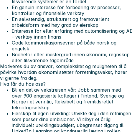
tilsvarende systemer er en fordel
En genuin interesse for forbedring av prosesser,
kontroller og finansielle verktøy
En selvstendig, strukturert og fremoverlent
arbeidsform med høy grad av eierskap
Interesse for eller erfaring med automatisering og AI
- verktøy innen finans
Gode kommunikasjonsevner på både norsk og
engelsk
Bachelor eller mastergrad innen økonomi, regnskap
eller tilsvarende fagområde
Motiveres du av ansvar, kompleksitet og muligheten til å
påvirke hvordan økonomi støtter forretningsvekst, hører
vi gjerne fra deg.
Hva får du hos oss?
Bli en del av vekstreisen vår:
Jobb sammen med
over 900 engasjerte kolleger i Finland, Sverige og
Norge i et vennlig, fleksibelt og fremtidsrettet
teknologiselskap.
Eierskap til egen utvikling:
Utvikle deg i den retningen
som passer dine ambisjoner. Vi tilbyr et årlig
individuelt utviklingsbudsjett, ubegrenset tilgang til
LinkedIn Learning og kontinuerlig læring i rollen.