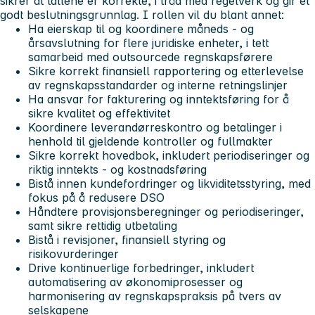
sikrer at tallene er korrekte, i tråd med regelverk og gir et
godt beslutningsgrunnlag. I rollen vil du blant annet:
Ha eierskap til og koordinere måneds - og
årsavslutning for flere juridiske enheter, i tett
samarbeid med outsourcede regnskapsførere
Sikre korrekt finansiell rapportering og etterlevelse
av regnskapsstandarder og interne retningslinjer
Ha ansvar for fakturering og inntektsføring for å
sikre kvalitet og effektivitet
Koordinere leverandørreskontro og betalinger i
henhold til gjeldende kontroller og fullmakter
Sikre korrekt hovedbok, inkludert periodiseringer og
riktig inntekts - og kostnadsføring
Bistå innen kundefordringer og likviditetsstyring, med
fokus på å redusere DSO
Håndtere provisjonsberegninger og periodiseringer,
samt sikre rettidig utbetaling
Bistå i revisjoner, finansiell styring og
risikovurderinger
Drive kontinuerlige forbedringer, inkludert
automatisering av økonomiprosesser og
harmonisering av regnskapspraksis på tvers av
selskapene