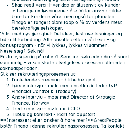
Skap reell verdi:
Hver dag er titusenvis av kunder
avhengige av løsningene våre. Vi tar ansvar - ikke
bare for kundene våre, men også for planeten.
Finago er rangert blant topp 6 % av verdens mest
bærekraftige selskaper.
Voks med nysgjerrighet:
Del ideer, test nye løsninger og
bidra til forbedring. Alle ansatte deltar i vårt eier - og
bonusprogram - når vi lykkes, lykkes vi sammen.
Neste steg? Søk nå!
Er du nysgjerrig på rollen? Send inn søknaden din så snart
som mulig - vi kan starte utvelgelsesprosessen allerede i
søknadsperioden.
Slik ser rekrutteringsprosessen ut:
Innledende screening
- bli bedre kjent
Første intervju
- møte med ansettende leder (VP
Financial Control & Treasury)
Andre intervju
- møte med Director of Strategic
Finance, Norway
Tredje intervju
- møte med CFO
Tilbud og kontrakt
- klart for oppstart
**Interessert eller ønsker å høre mer?**GreatPeople
bistår Finago i denne rekrutteringsprosessen. Ta kontakt