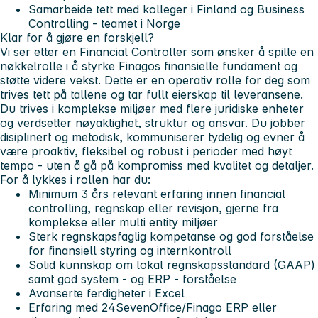
Samarbeide tett med kolleger i Finland og Business
Controlling - teamet i Norge
Klar for å gjøre en forskjell?
Vi ser etter en Financial Controller som ønsker å spille en
nøkkelrolle i å styrke Finagos finansielle fundament og
støtte videre vekst. Dette er en operativ rolle for deg som
trives tett på tallene og tar fullt eierskap til leveransene.
Du trives i komplekse miljøer med flere juridiske enheter
og verdsetter nøyaktighet, struktur og ansvar. Du jobber
disiplinert og metodisk, kommuniserer tydelig og evner å
være proaktiv, fleksibel og robust i perioder med høyt
tempo - uten å gå på kompromiss med kvalitet og detaljer.
For å lykkes i rollen har du:
Minimum 3 års relevant erfaring innen financial
controlling, regnskap eller revisjon, gjerne fra
komplekse eller multi entity miljøer
Sterk regnskapsfaglig kompetanse og god forståelse
for finansiell styring og internkontroll
Solid kunnskap om lokal regnskapsstandard (GAAP)
samt god system - og ERP - forståelse
Avanserte ferdigheter i Excel
Erfaring med 24SevenOffice/Finago ERP eller