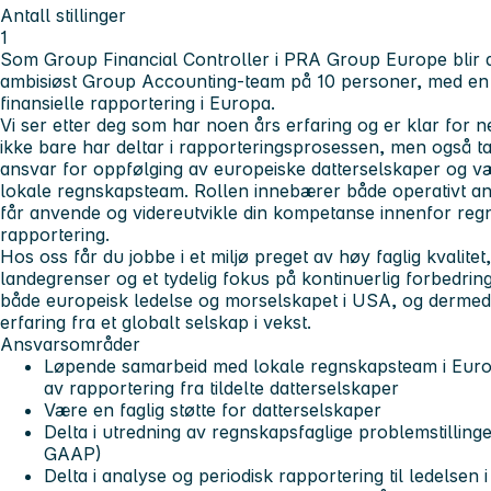
Antall stillinger
1
Som Group Financial Controller i PRA Group Europe blir 
ambisiøst Group Accounting-team på 10 personer, med en s
finansielle rapportering i Europa.
Vi ser etter deg som har noen års erfaring og er klar for ne
ikke bare har deltar i rapporteringsprosessen, men også tar 
ansvar for oppfølging av europeiske datterselskaper og væ
lokale regnskapsteam. Rollen innebærer både operativt an
får anvende og videreutvikle din kompetanse innenfor reg
rapportering.
Hos oss får du jobbe i et miljø preget av høy faglig kvalite
landegrenser og et tydelig fokus på kontinuerlig forbedrin
både europeisk ledelse og morselskapet i USA, og dermed 
erfaring fra et globalt selskap i vekst.
Ansvarsområder
Løpende samarbeid med lokale regnskapsteam i Euro
av rapportering fra tildelte datterselskaper
Være en faglig støtte for datterselskaper
Delta i utredning av regnskapsfaglige problemstilli
GAAP)
Delta i analyse og periodisk rapportering til ledelsen