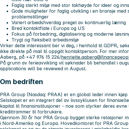
Faglig sterkt miljø med stor takhøyde for ideer og inns
Gode muligheter for faglig utvikling i en bransje med
problemstillinger
Variert arbeidshverdag preget av kontinuerlig læring
Bred kontaktflate i Europa og US
Fokus på forbedring, digitalisering og moderne løsnin
Trygt og fleksibelt arbeidsmiljø
Virker dette interessant ber vi deg, i henhold til GDPR, s
ikke direkte på mail til oppgitt kontaktperson. For mer inf
Aaberg, på +47 976 15 226/
henriette.aaberg@financepeop
På grunn av ferieavvikling vil søknader bli behandlet i au
applications will be reviewed in August.
Om bedriften
PRA Group (Nasdaq: PRAA) er en global leder innen kjøp a
Selskapet er en integrert del av livssyklusen for finansielle 
kapital til finansinstitusjoner - noe som styrker deres evne t
kredittrammer til forbrukere.
Gjennom 30 år har PRA Group bygget sterke relasjoner me
i Nord-Amerika og Europa. Hovedkontoret for PRA Group E
selskapet er en av de største investorene i misligholdte kred