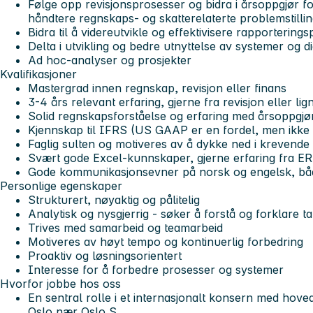
Følge opp revisjonsprosesser og bidra i årsoppgjør f
håndtere regnskaps- og skatterelaterte problemstilli
Bidra til å videreutvikle og effektivisere rapporterin
Delta i utvikling og bedre utnyttelse av systemer og dig
Ad hoc-analyser og prosjekter
Kvalifikasjoner
Mastergrad innen regnskap, revisjon eller finans
3-4 års relevant erfaring, gjerne fra revisjon eller lig
Solid regnskapsforståelse og erfaring med årsoppgjø
Kjennskap til IFRS (US GAAP er en fordel, men ikke 
Faglig sulten og motiveres av å dykke ned i krevend
Svært gode Excel-kunnskaper, gjerne erfaring fra E
Gode kommunikasjonsevner på norsk og engelsk, både
Personlige egenskaper
Strukturert, nøyaktig og pålitelig
Analytisk og nysgjerrig - søker å forstå og forklare ta
Trives med samarbeid og teamarbeid
Motiveres av høyt tempo og kontinuerlig forbedring
Proaktiv og løsningsorientert
Interesse for å forbedre prosesser og systemer
Hvorfor jobbe hos oss
En sentral rolle i et internasjonalt konsern med hoved
Oslo nær Oslo S