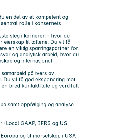
du en del av et kompetent og
entral rolle i konsernets
ste steg i karrieren - hvor du
eierskap til tallene. Du vil få
re en viktig sparringspartner for
svar og analytisk arbeid, hvor du
nskap og internasjonal
t, samarbeid på tvers av
g. Du vil få god eksponering mot
en bred kontaktflate og verdifull
pa samt oppfølging og analyse
nger (Local GAAP, IFRS og US
 i Europa og til morselskap i USA