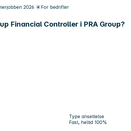
erjobben
2026
☀️
For bedrifter
roup Financial Controller i PRA Group?
Type ansettelse
Fast, heltid 100%