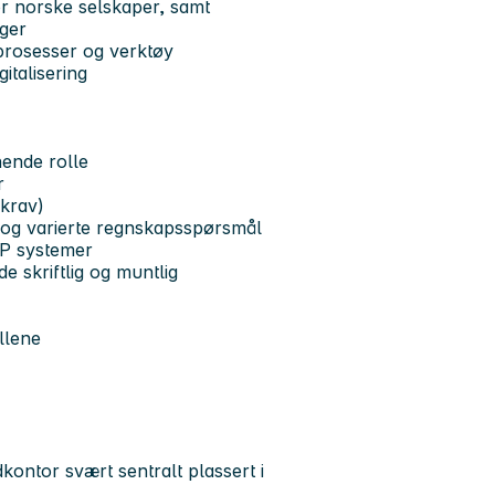
or norske selskaper, samt
nger
gsprosesser og verktøy
italisering
nende rolle
r
krav)
e og varierte regnskapsspørsmål
RP systemer
 skriftlig og muntlig
llene
kontor svært sentralt plassert i