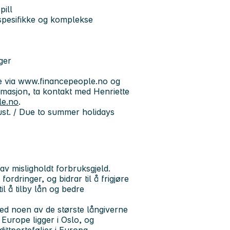
pill
 spesifikke og komplekse
ger
øke via www.financepeople.no og
ormasjon, ta kontakt med Henriette
le.no
.
gust. / Due to summer holidays
v misligholdt forbruksgjeld.
fordringer, og bidrar til å frigjøre
il å tilby lån og bedre
d noen av de største långiverne
urope ligger i Oslo, og
ittporteføljer i Europa.