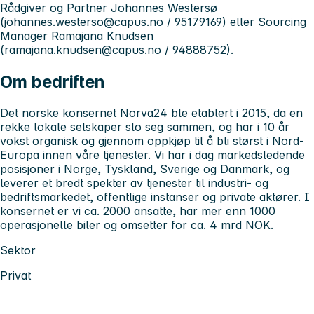
Rådgiver og Partner Johannes Westersø
(
johannes.westerso@capus.no
/ 95179169) eller Sourcing
Manager Ramajana Knudsen
(
ramajana.knudsen@capus.no
/ 94888752).
Om bedriften
Det norske konsernet Norva24 ble etablert i 2015, da en
rekke lokale selskaper slo seg sammen, og har i 10 år
vokst organisk og gjennom oppkjøp til å bli størst i Nord-
Europa innen våre tjenester. Vi har i dag markedsledende
posisjoner i Norge, Tyskland, Sverige og Danmark, og
leverer et bredt spekter av tjenester til industri- og
bedriftsmarkedet, offentlige instanser og private aktører. I
konsernet er vi ca. 2000 ansatte, har mer enn 1000
operasjonelle biler og omsetter for ca. 4 mrd NOK.
Sektor
Privat