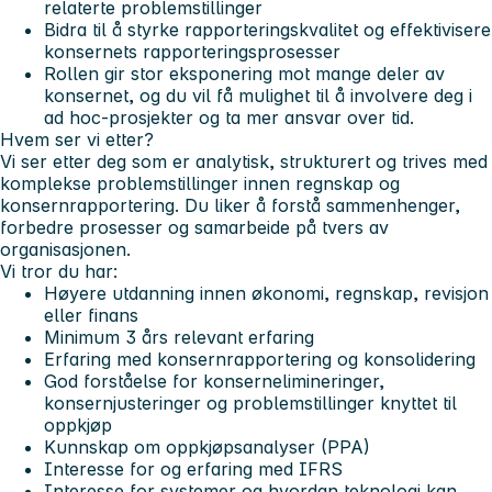
relaterte problemstillinger
Bidra til å styrke rapporteringskvalitet og effektivisere
konsernets rapporteringsprosesser
Rollen gir stor eksponering mot mange deler av
konsernet, og du vil få mulighet til å involvere deg i
ad hoc-prosjekter og ta mer ansvar over tid.
Hvem ser vi etter?
Vi ser etter deg som er analytisk, strukturert og trives med
komplekse problemstillinger innen regnskap og
konsernrapportering. Du liker å forstå sammenhenger,
forbedre prosesser og samarbeide på tvers av
organisasjonen.
Vi tror du har:
Høyere utdanning innen økonomi, regnskap, revisjon
eller finans
Minimum 3 års relevant erfaring
Erfaring med konsernrapportering og konsolidering
God forståelse for konsernelimineringer,
konsernjusteringer og problemstillinger knyttet til
oppkjøp
Kunnskap om oppkjøpsanalyser (PPA)
Interesse for og erfaring med IFRS
Interesse for systemer og hvordan teknologi kan