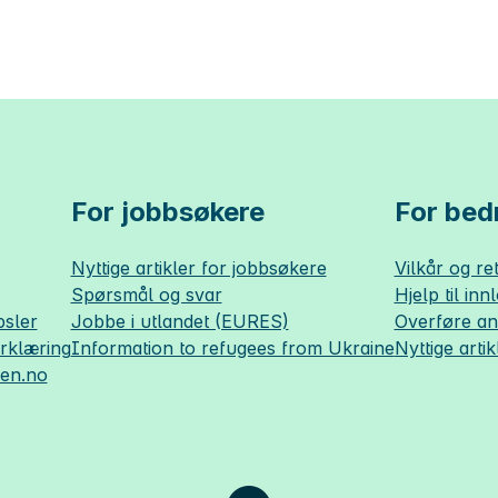
For jobbsøkere
For bedr
Nyttige artikler for jobbsøkere
Vilkår og ret
Spørsmål og svar
Hjelp til inn
sler
Jobbe i utlandet (EURES)
Overføre a
erklæring
Information to refugees from Ukraine
Nyttige artik
sen.no