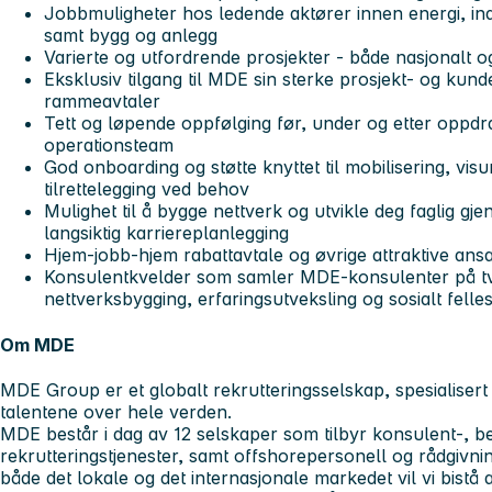
Jobbmuligheter hos ledende aktører innen energi, indu
samt bygg og anlegg
Varierte og utfordrende prosjekter - både nasjonalt og
Eksklusiv tilgang til MDE sin sterke prosjekt- og kun
rammeavtaler
Tett og løpende oppfølging før, under og etter oppdra
operationsteam
God onboarding og støtte knyttet til mobilisering, vi
tilrettelegging ved behov
Mulighet til å bygge nettverk og utvikle deg faglig g
langsiktig karriereplanlegging
Hjem-jobb-hjem rabattavtale og øvrige attraktive ansa
Konsulentkvelder som samler MDE-konsulenter på tve
nettverksbygging, erfaringsutveksling og sosialt felle
Om MDE
MDE Group er et globalt rekrutteringsselskap, spesialisert
talentene over hele verden.
MDE består i dag av 12 selskaper som tilbyr konsulent-, 
rekrutteringstjenester, samt offshorepersonell og rådgivni
både det lokale og det internasjonale markedet vil vi bistå a