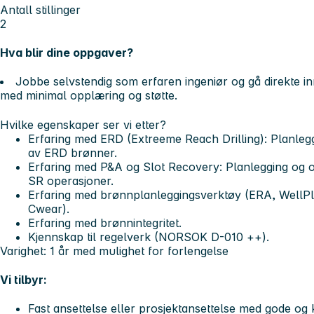
Antall stillinger
2
Hva blir dine oppgaver?
Jobbe selvstendig som erfaren ingeniør og gå direkte in
med minimal opplæring og støtte.
Hvilke egenskaper ser vi etter?
Erfaring med ERD (Extreeme Reach Drilling): Planleg
av ERD brønner.
Erfaring med P&A og Slot Recovery: Planlegging og o
SR operasjoner.
Erfaring med brønnplanleggingsverktøy (ERA, WellP
Cwear).
Erfaring med brønnintegritet.
Kjennskap til regelverk (NORSOK D-010 ++).
Varighet:
1 år med mulighet for forlengelse
Vi tilbyr:
Fast ansettelse eller prosjektansettelse med gode og