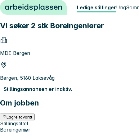
Hopp til innhold
Ledige stillinger
Ung
Somm
Vi søker 2 stk Boreingeniører
MDE Bergen
Bergen, 5160 Laksevåg
Stillingsannonsen er inaktiv.
Om jobben
Lagre favoritt
Stillingstittel
Boreingeniør