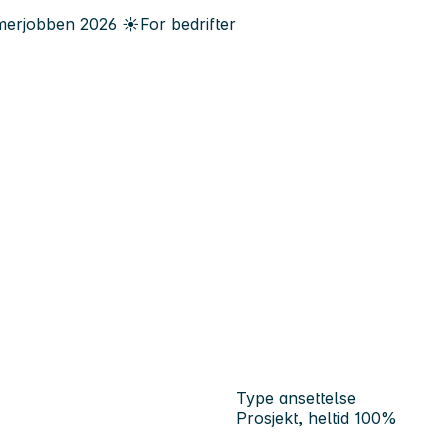
erjobben
2026
☀️
For bedrifter
Type ansettelse
Prosjekt, heltid 100%