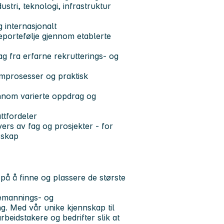
stri, teknologi, infrastruktur
 internasjonalt
deportefølje gjennom etablerte
g fra erfarne rekrutterings- og
sumprosesser og praktisk
jennom varierte oppdrag og
ttfordeler
rs av fag og prosjekter - for
sskap
 på å finne og plassere de største
bemannings- og
ng. Med vår unike kjennskap til
rbeidstakere og bedrifter slik at