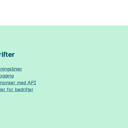
ifter
ningslinjer
logging
nnonser med API
ler for bedrifter