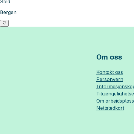
Sted
Bergen
Om oss
Kontakt oss
Personvern
Informasjonskap
Tilgjengelighets
Om
arbeidsplas
Nettstedkart