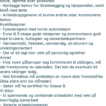
skole, hjemme eller poliklinisk
- Kartlegge behov for tilrettelegging og hjelpemidler, samt
bistå med dette
- Arbeidsoppgavene vil kunne endres etter kommunens
behov
Kvalifikasjoner
- Fysioterapeut med norsk autorisasjon
- Evne til å skape gode relasjoner og kommunisere godt
med brukere, kollegaer og samarbeidspartnere
- Sørvisinnstilt, fleksibel, selvstendig, strukturert og
utviklingsorientert
- Det vil bli lagt stor vekt på personlig egnethet
Annet
- Hvis noen påberoper seg fortrinnsrett til stillingen, må
det fremkomme av søknaden. Det kan da eventuelt bli
andre stillinger ledig.
- Ved tiltredelse må politiattest av nyere dato fremskaffes
(ikke eldre enn tre måneder)
- Søker må ha sertifikat for klasse B.
Vi tilbyr
- Et spennende og utviklende arbeidsfelt med vekt på
tverrfaglig samarbeid
- Varierte arbeidsoppgaver