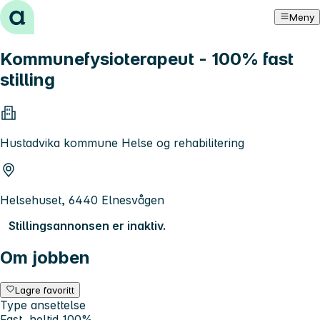
Hopp til innhold
Meny
Kommunefysioterapeut - 100% fast
stilling
Hustadvika kommune Helse og rehabilitering
Helsehuset, 6440 Elnesvågen
Stillingsannonsen er inaktiv.
Om jobben
Lagre favoritt
Type ansettelse
Fast, heltid 100%