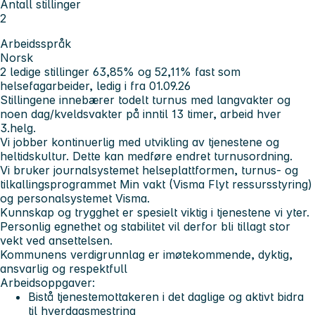
Antall stillinger
2
Arbeidsspråk
Norsk
2 ledige stillinger 63,85% og 52,11% fast
som
helsefagarbeider, ledig
i fra 01.09.26
Stillingene innebærer todelt turnus med langvakter og
noen dag/kveldsvakter på inntil 13 timer, arbeid hver
3.helg.
Vi jobber kontinuerlig med utvikling av tjenestene og
heltidskultur. Dette kan medføre endret turnusordning.
Vi bruker journalsystemet helseplattformen, turnus- og
tilkallingsprogrammet Min vakt (Visma Flyt ressursstyring)
og personalsystemet Visma.
Kunnskap og trygghet er spesielt viktig i tjenestene vi yter.
Personlig egnethet og stabilitet vil derfor bli tillagt stor
vekt ved ansettelsen.
Kommunens verdigrunnlag er
imøtekommende
,
dyktig
,
ansvarlig
og
respektfull
Arbeidsoppgaver:
Bistå tjenestemottakeren i det daglige og aktivt bidra
til hverdagsmestring