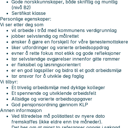
Gode norskkunnskaper, både skriftlig og muntlig
(nivå B2)
Sertifikat klasse
Personlige egenskaper:
Vi ser etter deg som
vil arbeide i tråd med kommunens verdigrunnlag
jobber selvstendig og målrettet
ønsker å gjøre en forskjell for våre tjenestemottakere
liker utfordringer og varierte arbeidsoppdrag
evner å rette fokus mot etikk og gode refleksjoner
tar selvstendige avgjørelser innenfor gitte rammer
er fleksibel og løsningsorientert
er en god lagspiller og bidra til et godt arbeidsmiljø
tar ansvar for å utvikle deg faglig
Vi tilbyr:
Et trivelig arbeidsmiljø med dyktige kolleger
Et spennende og utviklende arbeidsfelt
Allsidige og varierte arbeidsoppgaver
God pensjonsordning gjennom KLP
Annen informasjon
Ved tiltredelse må politiattest av nyere dato
fremskaffes (ikke eldre enn tre måneder).
Det bes om at minst to referanser oppgis i søknad,