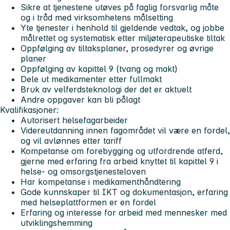
Sikre at tjenestene utøves på faglig forsvarlig måte
og i tråd med virksomhetens målsetting
Yte tjenester i henhold til gjeldende vedtak, og jobbe
målrettet og systematisk etter miljøterapeutiske tiltak
Oppfølging av tiltaksplaner, prosedyrer og øvrige
planer
Oppfølging av kapittel 9 (tvang og makt)
Dele ut medikamenter etter fullmakt
Bruk av velferdsteknologi der det er aktuelt
Andre oppgaver kan bli pålagt
Kvalifikasjoner:
Autorisert helsefagarbeider
Videreutdanning innen fagområdet vil være en fordel,
og vil avlønnes etter tariff
Kompetanse om forebygging og utfordrende atferd,
gjerne med erfaring fra arbeid knyttet til kapittel 9 i
helse- og omsorgstjenesteloven
Har kompetanse i medikamenthåndtering
Gode kunnskaper til IKT og dokumentasjon, erfaring
med helseplattformen er en fordel
Erfaring og interesse for arbeid med mennesker med
utviklingshemming