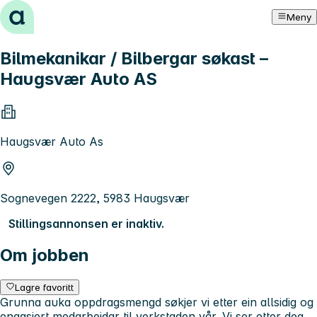
Hopp til innhold
Meny
Bilmekanikar / Bilbergar søkast –
Haugsvær Auto AS
Haugsvær Auto As
Sognevegen 2222, 5983 Haugsvær
Stillingsannonsen er inaktiv.
Om jobben
Lagre favoritt
Grunna auka oppdragsmengd søkjer vi etter ein allsidig og
engasjert medarbeidar til verkstaden vår. Vi ser etter deg