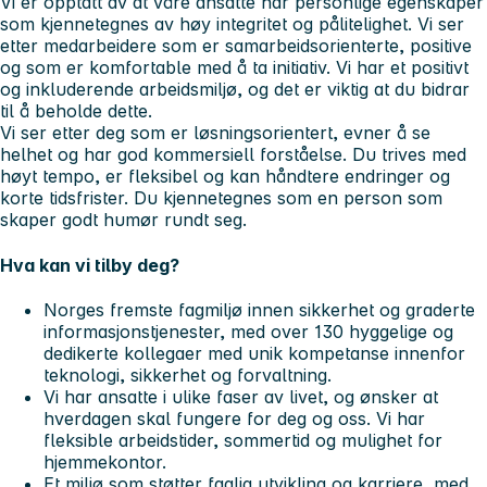
Vi er opptatt av at våre ansatte har personlige egenskaper
som kjennetegnes av høy integritet og pålitelighet. Vi ser
etter medarbeidere som er samarbeidsorienterte, positive
og som er komfortable med å ta initiativ. Vi har et positivt
og inkluderende arbeidsmiljø, og det er viktig at du bidrar
til å beholde dette.
Vi ser etter deg som er løsningsorientert, evner å se
helhet og har god kommersiell forståelse. Du trives med
høyt tempo, er fleksibel og kan håndtere endringer og
korte tidsfrister. Du kjennetegnes som en person som
skaper godt humør rundt seg.
Hva kan vi tilby deg?
Norges fremste fagmiljø innen sikkerhet og graderte
informasjonstjenester, med over 130 hyggelige og
dedikerte kollegaer med unik kompetanse innenfor
teknologi, sikkerhet og forvaltning.
Vi har ansatte i ulike faser av livet, og ønsker at
hverdagen skal fungere for deg og oss. Vi har
fleksible arbeidstider, sommertid og mulighet for
hjemmekontor.
Et miljø som støtter faglig utvikling og karriere, med