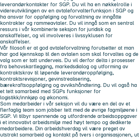
leverandørkontakter for SGP. Du vil ha en nøkkelrolle i
videreutviklingen av en avtaleforvalterfunksjon i SGP og
ha ansvar for oppfølging og forvaltning av inngåtte
kontrakter og rammeavtaler. Du vil inngå som en sentral
ressurs i vår kombinerte seksjon for juridisk og
anskaffelser, og vil involveres i livssyklusen for
anskaffelser.
Vår filosofi er at god avtaleforvaltning forutsetter at man
har god kjennskap til den avtalen som skal forvaltes og de
valg som er tatt underveis. Du vil derfor delta i prosesser
fra behovskartlegging, markedsdialog og utforming av
kontraktskrav til løpende leverandøroppfølging,
kontraktsrevisjoner, gevinstrealisering,
bærekraftsoppfølging og avvikshåndtering. Du vil også ha
et tett samarbeid med SGPs funksjoner for
logistikk/innkjøp og økonomi.
Som medarbeider i vår seksjon vil du være en del av et
flerfaglig team som jobber tett med de øvrige fagmiljøene i
SGP. Vi tilbyr spennende og utfordrende arbeidsoppgaver
i et innovativt arbeidsmiljø med høyt tempo og dedikerte
medarbeidere. Din arbeidshverdag vil være preget av
utstrakt samarbeid og kontakt på tvers i organisasjonen, ut