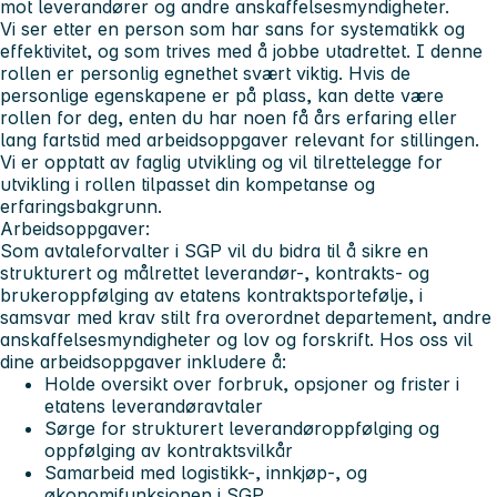
mot leverandører og andre anskaffelsesmyndigheter.
Vi ser etter en person som har sans for systematikk og
effektivitet, og som trives med å jobbe utadrettet. I denne
rollen er personlig egnethet svært viktig. Hvis de
personlige egenskapene er på plass, kan dette være
rollen for deg, enten du har noen få års erfaring eller
lang fartstid med arbeidsoppgaver relevant for stillingen.
Vi er opptatt av faglig utvikling og vil tilrettelegge for
utvikling i rollen tilpasset din kompetanse og
erfaringsbakgrunn.
Arbeidsoppgaver:
Som avtaleforvalter i SGP vil du bidra til å sikre en
strukturert og målrettet leverandør-, kontrakts- og
brukeroppfølging av etatens kontraktsportefølje, i
samsvar med krav stilt fra overordnet departement, andre
anskaffelsesmyndigheter og lov og forskrift. Hos oss vil
dine arbeidsoppgaver inkludere å:
Holde oversikt over forbruk, opsjoner og frister i
etatens leverandøravtaler
Sørge for strukturert leverandøroppfølging og
oppfølging av kontraktsvilkår
Samarbeid med logistikk-, innkjøp-, og
økonomifunksjonen i SGP