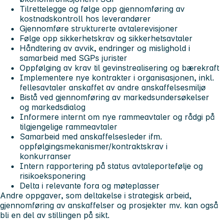
Tilrettelegge og følge opp gjennomføring av
kostnadskontroll hos leverandører
Gjennomføre strukturerte avtalerevisjoner
Følge opp sikkerhetskrav og sikkerhetsavtaler
Håndtering av avvik, endringer og mislighold i
samarbeid med SGPs jurister
Oppfølging av krav til gevinstrealisering og bærekraft
Implementere nye kontrakter i organisasjonen, inkl.
fellesavtaler anskaffet av andre anskaffelsesmiljø
Bistå ved gjennomføring av markedsundersøkelser
og markedsdialog
Informere internt om nye rammeavtaler og rådgi på
tilgjengelige rammeavtaler
Samarbeid med anskaffelsesleder ifm.
oppfølgingsmekanismer/kontraktskrav i
konkurranser
Intern rapportering på status avtaleportefølje og
risikoeksponering
Delta i relevante fora og møteplasser
Andre oppgaver, som deltakelse i strategisk arbeid,
gjennomføring av anskaffelser og prosjekter mv. kan også
bli en del av stillingen på sikt.