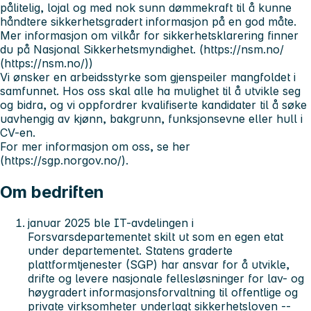
pålitelig, lojal og med nok sunn dømmekraft til å kunne
håndtere sikkerhetsgradert informasjon på en god måte.
Mer informasjon om vilkår for sikkerhetsklarering finner
du på Nasjonal Sikkerhetsmyndighet. (https://nsm.no/
(https://nsm.no/))
Vi ønsker en arbeidsstyrke som gjenspeiler mangfoldet i
samfunnet. Hos oss skal alle ha mulighet til å utvikle seg
og bidra, og vi oppfordrer kvalifiserte kandidater til å søke
uavhengig av kjønn, bakgrunn, funksjonsevne eller hull i
CV-en.
For mer informasjon om oss, se her
(https://sgp.norgov.no/).
Om bedriften
januar 2025 ble IT-avdelingen i
Forsvarsdepartementet skilt ut som en egen etat
under departementet. Statens graderte
plattformtjenester (SGP) har ansvar for å utvikle,
drifte og levere nasjonale fellesløsninger for lav- og
høygradert informasjonsforvaltning til offentlige og
private virksomheter underlagt sikkerhetsloven --