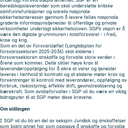
beredskapsleverandør som skal understøtte kritiske
samfunnsfunksjoner og ivareta nasjonale
sikkerhetsinteresser gjennom å levere felles nasjonale
graderte informasjonstjenester til offentlige og private
virksomheter underlagt sikkerhetsloven. SGPs visjon er å
være den digitale grunnmuren i totalforsvaret - i fred,
krise og krig.
Som en del av Forsvarsløftet (Langtidsplan for
forsvarssektoren 2025-2036) skal etatene i
forsvarssektoren anskaffe og forvalte store verdier i
årene som kommer. Dette stiller høye krav til
leverandøroppfølging for å sikre at varer og tjenester
leveres i henhold til kontrakt og at etatene møter krav og
forventninger til kontroll med leverandører, oppfølging av
forbruk, risikostyring, effektiv drift, gevinstrealisering og
bærekraft. Som avtaleforvalter i SGP vil du være en viktig
bidragsyter til at SGP møter disse kravene.
Om stillingen
I SGP vil du bli en del av seksjon Juridisk og anskaffelser
som blant annet har som oppgave å anskaffe og forvalte