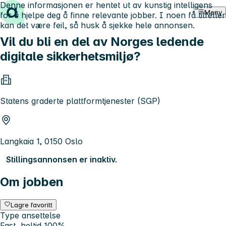
Denne informasjonen er hentet ut av kunstig intelligens
Hopp til innhold
Meny
for å hjelpe deg å finne relevante jobber. I noen få tilfeller
kan det være feil, så husk å sjekke hele annonsen.
Vil du bli en del av Norges ledende
digitale sikkerhetsmiljø?
Statens graderte plattformtjenester (SGP)
Langkaia 1, 0150 Oslo
Stillingsannonsen er inaktiv.
Om jobben
Lagre favoritt
Type ansettelse
Fast, heltid 100%