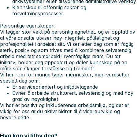
arkivsystemer eller tilsvarende administrative verktøy
Kjennskap til offentlig sektor og
forvaltningsprosesser
Personlige egenskaper:
Vi legger stor vekt på personlig egnethet, og er opptatt av
at våre ansatte utviser høy integritet, pålitelighet og
profesjonalitet i arbeidet sitt. Vi ser etter deg som er faglig
sterk, positiv og som trives med å kombinere selvstendig
arbeid med tett samarbeid i tverrfaglige team. Du tar
initiativ, holder deg oppdatert og deler kunnskap på en
måte som skaper forståelse og fremdrift.
Vi har rom for mange typer mennesker, men verdsetter
spesielt deg som:
Er serviceorientert og initiativtagende
Evner å arbeide strukturert, selvstendig og med høy
grad av nøyaktighet
Vi har et positivt og inkluderende arbeidsmiljø, og det er
viktig for oss at du aktivt bidrar til å videreutvikle og
bevare dette.
Hva kan vi tilby deg?