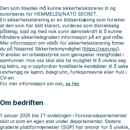
Den som tilsettes må kunne sikkerhetsklareres til og
autoriseres for HEMMELIG/NATO SECRET.
En sikkerhetsklarering er en tillitserklæring som forteller
at den som har blitt klarert, vurderes som tilstrekkelig
pålitelig, lojal og med nok sunn dømmekraft til å kunne
håndtere sikkerhetsgradert informasjon på en god måte.
Mer informasjon om vilkår for sikkerhetsklarering finner
du på Nasjonal Sikkerhetsmyndighet (
https://nsm.no/
).
Vi ønsker en arbeidsstyrke som gjenspeiler mangfoldet i
samfunnet. Hos oss skal alle ha mulighet til å utvikle seg
og bidra, og vi oppfordrer kvalifiserte kandidater til å søke
uavhengig av kjønn, bakgrunn, funksjonsevne eller hull i
CV-en.
For mer informasjon om oss,
se her
.
Om bedriften
1. januar 2025 ble IT-avdelingen i Forsvarsdepartementet
skilt ut som en egen etat under departementet. Statens
graderte plattformtjenester (SGP) har ansvar for å utvikle,