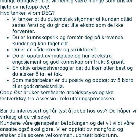
mange oppgaver. Det vil nemlig være mange som ønsker
hjelp av nettopp deg!
Hva tenker vi om DEG?
Vi tenker at du automatisk skjønner at kunden alltid
settes først og du gir det lille ekstra som de ikke
forventer.
Du er kunnskapsrik og forstår deg på krevende
kunder og kan faget ditt.
Du er er både kreativ og strukturert.
Du er opptatt av matglede og har et ekstra
engasjement og god kunnskap om frukt & grønt.
En aktiv arbeidshverdag er det du liker aller best og
du elsker å ta i et tak.
Som medarbeider er du positiv og opptatt av å bidra
til et godt arbeidsmiljø.
Coop Øst bruker sertifiserte arbeidspsykologiske
testverktøy fra Assessio i rekrutteringsprosessen.
Blir du interessert og får lyst å jobbe hos oss? Da håper vi
virkelig at du vil søke!
Kundene våre gjenspeiler befolkingen og det vil vi at våre
ansatte også skal gjøre. Vi er opptatt av mangfold og
ønsker alle søkere velkommen, uansett bakgrunn,