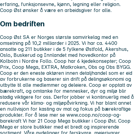
erfaring, funksjonsevne, kjønn, legning eller religion.
Coop Øst ønsker å være en arbeidsgiver for alle.
Om bedriften
Coop Øst SA er Norges største samvirkelag med en
omsetning på 10,2 milliarder i 2025. Vi har ca. 4400
ansatte og 211 butikker i de 5 fylkene Østfold, Akershus,
Oslo, Buskerud og Innlandet med hovedkontor på
Kolbotn i Nordre Follo. Coop har 6 kjedekonsepter; Coop
Prix, Coop Mega, EXTRA, Matkroken, Obs og Obs BYGG.
Coop er den eneste aktøren innen detaljhandel som er eid
av forbrukerne og baserer sin drift på delingsøkonomi og
utbytte til alle medlemmer og deleiere. Coop er opptatt av
bærekraft, og omtanke for mennesker, dyr og miljø blir
stadig viktigere for oss. Derfor jobber vi kontinuerlig med å
redusere vår klima- og miljøpåvirkning. Vi har blant annet
en nullvisjon for kasting av mat og fokus på bærekraftige
produkter. For å lese mer se www.coop.no/coop-og-
barekraft Vi har 21 Coop Mega butikker i Coop Øst. Coop
Mega er store butikker med et bredt og inspirerende
sortiment. Våre avdelinger for ferskvare, meierivarer,