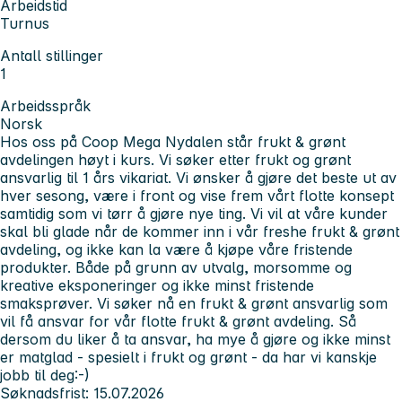
Arbeidstid
Turnus
Antall stillinger
1
Arbeidsspråk
Norsk
Hos oss på
Coop Mega Nydalen står frukt & grønt
avdelingen høyt i kurs.
Vi søker etter frukt og grønt
ansvarlig til 1 års vikariat. Vi ønsker å gjøre det beste ut av
hver sesong, være i front og vise frem vårt flotte konsept
samtidig som vi tørr å gjøre nye ting.
Vi vil at våre kunder
skal bli glade når de kommer inn i vår freshe frukt & grønt
avdeling,
og ikke kan la være å kjøpe våre fristende
produkter. Både på grunn av utvalg, morsomme og
kreative eksponeringer og ikke minst fristende
smaksprøver.
Vi søker nå en frukt & grønt ansvarlig
som
vil få ansvar for vår flotte frukt & grønt avdeling. Så
dersom du liker å ta ansvar, ha mye å gjøre og ikke minst
er matglad - spesielt i frukt og grønt - da har vi kanskje
jobb til deg:-)
Søknadsfrist: 15.07.2026