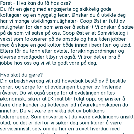
Først - Hva kan du få hos oss?
Du får en gjeng med engasjerte og skikkelig gode
kollegaer og en hyggelig leder. Ønsker du å utvikle deg
har vi mange utviklingsmuligheter- Coop Øst er fullt av
muligheter for den som ønsker å satse:-) Vi ønsker å satse
på de som vil satse på oss. Coop Øst er et Samvirkelag i
vekst som fokuserer på de ansatte og hele tiden jobber
med å skape en god kultur både innad i bedriften og utad.
Ellers får du lønn etter avtale, forsikringsordninger og
diverse ansattgoder tilbyr vi også. Vi tror det er bra å
jobbe hos oss og vi vil ta godt vare på deg.
Hva skal du gjøre?
Din arbeidshverdag vil i all hovedsak bestå av å bestille
varer, og sørge for at avdelingen bugner av fristende
råvarer. Du vil også sørge for at avdelingen driftes
økonomisk, sikrer at IK-mat blir fulgt opp, og ønsker å
lære dine kunder og kollegaer all råvarekunnskapen du
innehar. Du vil være en viktig del av butikkens
ledergruppe. Som ansvarlig vil du være avdelingens ansikt
utad, og det er derfor vi søker deg som klarer å være
serviceinnstilt selv om du har en travel hverdag med