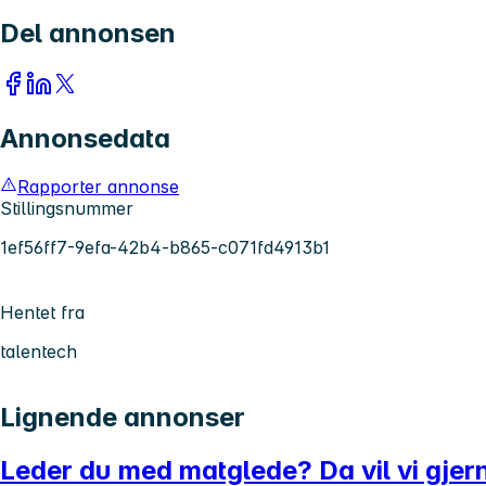
Del annonsen
Annonsedata
Rapporter annonse
Stillingsnummer
1ef56ff7-9efa-42b4-b865-c071fd4913b1
Hentet fra
talentech
Lignende annonser
Leder du med matglede? Da vil vi gjer