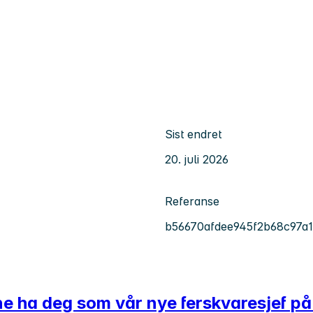
Sist endret
20. juli 2026
Referanse
b56670afdee945f2b68c97a
ne ha deg som vår nye ferskvaresjef på