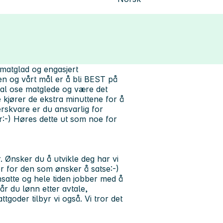
 matglad og engasjert
ken og
vårt mål er å bli BEST på
kal ose matglede og være det
e kjører de ekstra minuttene for å
rskvare er du ansvarlig for
r:-) Høres dette ut som noe for
. Ønsker du å utvikle deg har vi
r for den som ønsker å satse:-)
satte og hele tiden jobber med å
år du lønn etter avtale,
ttgoder tilbyr vi også. Vi tror det