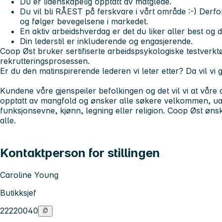
Du er lidenskapelig opptatt av matglede.
Du vil bli RÅEST på ferskvare i vårt område :-) Derfo
og følger bevegelsene i markedet.
En aktiv arbeidshverdag er det du liker aller best og du
Din lederstil er inkluderende og engasjerende.
Coop Øst bruker sertifiserte arbeidspsykologiske testverktø
rekrutteringsprosessen.
Er du den matinspirerende lederen vi leter etter?
Da vil vi 
Kundene våre gjenspeiler befolkingen og det vil vi at våre a
opptatt av mangfold og ønsker alle søkere velkommen, uan
funksjonsevne, kjønn, legning eller religion. Coop Øst øns
alle.
Kontaktperson for stillingen
Caroline Young
Butikksjef
22220040