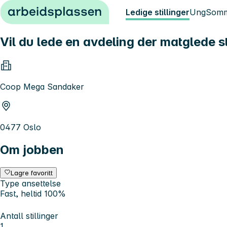
Hopp til innhold
Ledige stillinger
Ung
Somm
Vil du lede en avdeling der matglede s
Coop Mega Sandaker
0477 Oslo
Om jobben
Lagre favoritt
Type ansettelse
Fast, heltid 100%
Antall stillinger
1