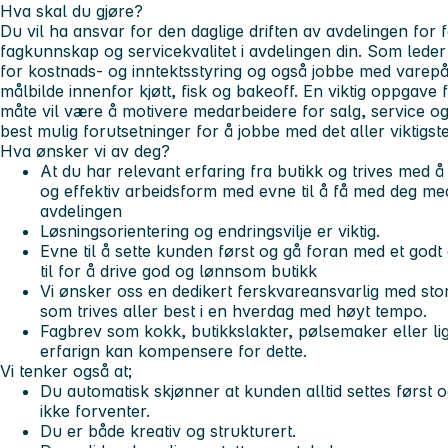
Hva skal du gjøre?
Du vil ha ansvar for den daglige driften av avdelingen for
fagkunnskap og servicekvalitet i avdelingen din. Som leder
for kostnads- og inntektsstyring og også jobbe med varepå
målbilde innenfor kjøtt, fisk og bakeoff. En viktig oppgave
måte vil være å motivere medarbeidere for salg, service og
best mulig forutsetninger for å jobbe med det aller viktigst
Hva ønsker vi av deg?
At du har relevant erfaring fra butikk og trives med å
og effektiv arbeidsform med evne til å få med deg med
avdelingen
Løsningsorientering og endringsvilje er viktig.
Evne til å sette kunden først og gå foran med et god
til for å drive god og lønnsom butikk
Vi ønsker oss en dedikert ferskvareansvarlig med stor a
som trives aller best i en hverdag med høyt tempo.
Fagbrev som kokk, butikkslakter, pølsemaker eller li
erfarign kan kompensere for dette.
Vi tenker også at;
Du automatisk skjønner at kunden alltid settes først og
ikke forventer.
Du er både kreativ og strukturert.