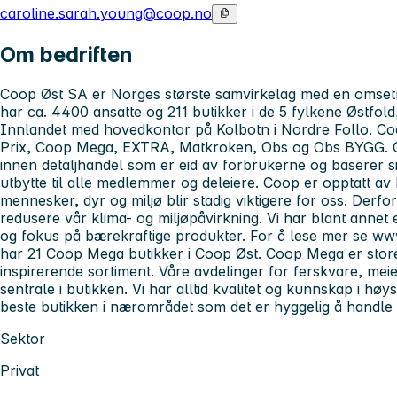
caroline.sarah.young@coop.no
Om bedriften
Coop Øst SA er Norges største samvirkelag med en omsetnin
har ca. 4400 ansatte og 211 butikker i de 5 fylkene Østfo
Innlandet med hovedkontor på Kolbotn i Nordre Follo. Co
Prix, Coop Mega, EXTRA, Matkroken, Obs og Obs BYGG. C
innen detaljhandel som er eid av forbrukerne og baserer s
utbytte til alle medlemmer og deleiere. Coop er opptatt a
mennesker, dyr og miljø blir stadig viktigere for oss. Derfo
redusere vår klima- og miljøpåvirkning. Vi har blant annet 
og fokus på bærekraftige produkter. For å lese mer se w
har 21 Coop Mega butikker i Coop Øst. Coop Mega er store
inspirerende sortiment. Våre avdelinger for ferskvare, meie
sentrale i butikken. Vi har alltid kvalitet og kunnskap i hø
beste butikken i nærområdet som det er hyggelig å handle i
Sektor
Privat