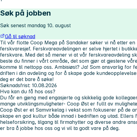
Søk på jobben
Søk senest mandag 10. august
Gå til søknad
Til vår flotte Coop Mega på Sandaker søker vi nå etter en
ferskvaresjef.
Ferskvareavdelingen er selve hjertet i butik
ferskvare.
Med det så mener vi at vår ferskvareavdeling s
beste du finner i vårt område, det som gjør at gjestene vår
komme til nettopp oss.
Ambisiøst? Ja!
Som ansvarlig for fe
driften i din avdeling og for å skape gode kundeopplevelse
deg er det bare å søke!
Søknadsfrist: 10.08.2026
Hva kan du få hos oss?
Du får en gjeng med engasjerte og skikkelig gode kollegaer
mange utviklingsmuligheter- Coop Øst er fullt av mulighete
Coop Øst er et Samvirkelag i vekst som fokuserer på de an
skape en god kultur både innad i bedriften og utad. Ellers f
helseforsikring, tilgang til firmahytter og diverse andre ansa
er bra å jobbe hos oss og vi vil ta godt vare på deg.