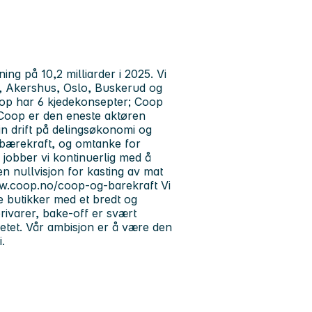
g på 10,2 milliarder i 2025. Vi
ld, Akershus, Oslo, Buskerud og
op har 6 kjedekonsepter; Coop
oop er den eneste aktøren
in drift på delingsøkonomi og
v bærekraft, og omtanke for
r jobber vi kontinuerlig med å
en nullvisjon for kasting av mat
ww.coop.no/coop-og-barekraft Vi
 butikker med et bredt og
rivarer, bake-off er svært
ysetet. Vår ambisjon er å være den
.