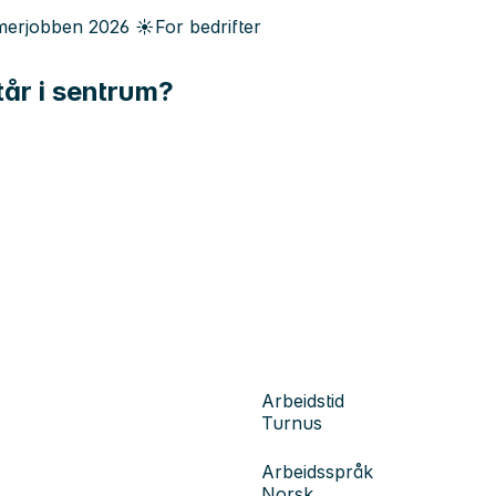
erjobben
2026
☀️
For bedrifter
tår i sentrum?
Arbeidstid
Turnus
Arbeidsspråk
Norsk