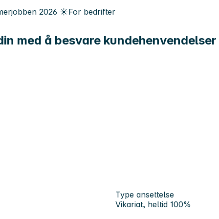
erjobben
2026
☀️
For bedrifter
 din med å besvare kundehenvendelser
Type ansettelse
Vikariat, heltid 100%