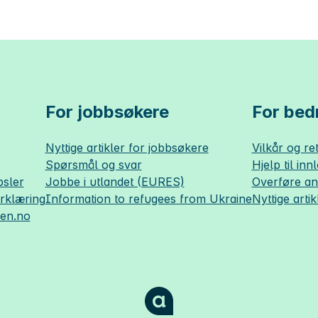
For jobbsøkere
For bedr
Nyttige artikler for jobbsøkere
Vilkår og ret
Spørsmål og svar
Hjelp til inn
sler
Jobbe i utlandet (EURES)
Overføre a
erklæring
Information to refugees from Ukraine
Nyttige artik
sen.no