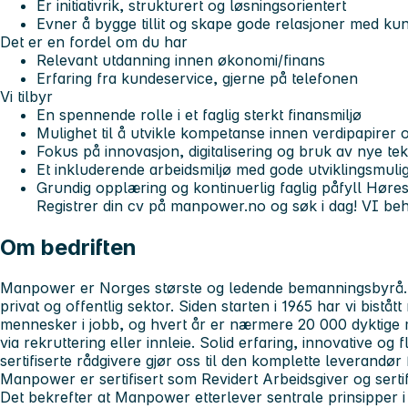
Er initiativrik, strukturert og løsningsorientert
Evner å bygge tillit og skape gode relasjoner med ku
Det er en fordel om du har
Relevant utdanning innen økonomi/finans
Erfaring fra kundeservice, gjerne på telefonen
Vi tilbyr
En spennende rolle i et faglig sterkt finansmiljø
Mulighet til å utvikle kompetanse innen verdipapirer 
Fokus på innovasjon, digitalisering og bruk av nye t
Et inkluderende arbeidsmiljø med gode utviklingsmuli
Grundig opplæring og kontinuerlig faglig påfyll Høre
Registrer din cv på manpower.no og søk i dag! VI be
Om bedriften
Manpower er Norges største og ledende bemanningsbyrå. V
privat og offentlig sektor. Siden starten i 1965 har vi biståt
mennesker i jobb, og hvert år er nærmere 20 000 dyktige
via rekruttering eller innleie. Solid erfaring, innovative og
sertifiserte rådgivere gjør oss til den komplette leverandør
Manpower er sertifisert som Revidert Arbeidsgiver og sertif
Det bekrefter at Manpower etterlever sentrale prinsipper i