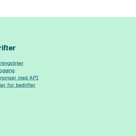
ifter
ningslinjer
logging
nnonser med API
ler for bedrifter