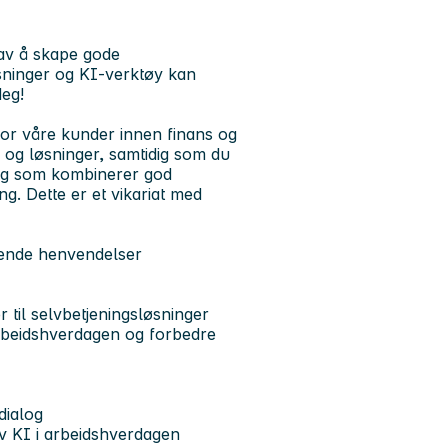
 av å skape gode
sninger og KI-verktøy kan
eg!
or våre kunder innen finans og
g og løsninger, samtidig som du
r deg som kombinerer god
ng. Dette er et vikariat med
ående henvendelser
 til selvbetjeningsløsninger
 arbeidshverdagen og forbedre
dialog
av KI i arbeidshverdagen