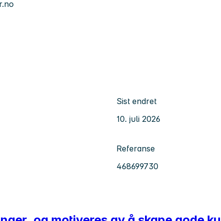
.no
Sist endret
10. juli 2026
Referanse
468699730
eringer, og motiveres av å skape gode 