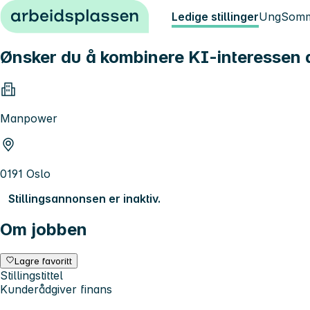
Hopp til innhold
Ledige stillinger
Ung
Somm
Ønsker du å kombinere KI-interessen
Manpower
0191 Oslo
Stillingsannonsen er inaktiv.
Om jobben
Lagre favoritt
Stillingstittel
Kunderådgiver finans