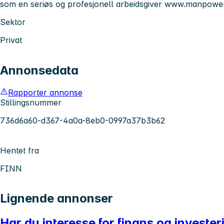
som en seriøs og profesjonell arbeidsgiver
www.manpower
Sektor
Privat
Annonsedata
Rapporter annonse
Stillingsnummer
736d6a60-d367-4a0a-8eb0-0997a37b3b62
Hentet fra
FINN
Lignende annonser
Har du interesse for finans og invest