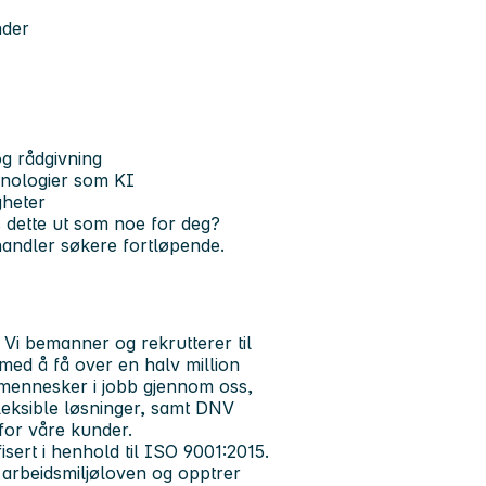
nder
og rådgivning
eknologier som KI
gheter
s dette ut som noe for deg?
handler søkere fortløpende.
i bemanner og rekrutterer til
t med å få over en halv million
 mennesker i jobb gjennom oss,
 fleksible løsninger, samt DNV
 for våre kunder.
isert i henhold til ISO 9001:2015.
 arbeidsmiljøloven og opptrer