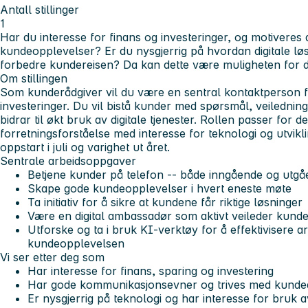
Antall stillinger
1
Har du interesse for finans og investeringer, og motiveres
kundeopplevelser? Er du nysgjerrig på hvordan digitale lø
forbedre kundereisen? Da kan dette være muligheten for d
Om stillingen
Som kunderådgiver vil du være en sentral kontaktperson f
investeringer. Du vil bistå kunder med spørsmål, veilednin
bidrar til økt bruk av digitale tjenester. Rollen passer fo
forretningsforståelse med interesse for teknologi og utvikli
oppstart i juli og varighet ut året.
Sentrale arbeidsoppgaver
Betjene kunder på telefon -- både inngående og utg
Skape gode kundeopplevelser i hvert eneste møte
Ta initiativ for å sikre at kundene får riktige løsninger
Være en digital ambassadør som aktivt veileder kunder
Utforske og ta i bruk KI-verktøy for å effektivisere
kundeopplevelsen
Vi ser etter deg som
Har interesse for finans, sparing og investering
Har gode kommunikasjonsevner og trives med kunde
Er nysgjerrig på teknologi og har interesse for bruk 