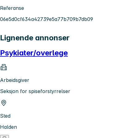
Referanse
06e5d0cf634a42739e5a77b709b7db09
Lignende annonser
Psykiater/overlege
Arbeidsgiver
Seksjon for spiseforstyrrelser
Sted
Halden