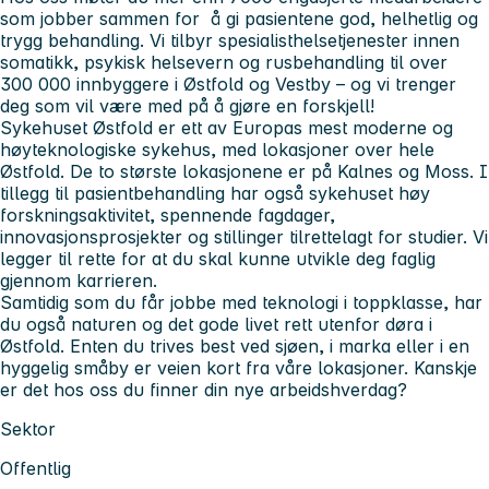
som jobber sammen for å gi pasientene god, helhetlig og
trygg behandling. Vi tilbyr spesialisthelsetjenester innen
somatikk, psykisk helsevern og rusbehandling til over
300 000 innbyggere i Østfold og Vestby – og vi trenger
deg som vil være med på å gjøre en forskjell!
Sykehuset Østfold er ett av Europas mest moderne og
høyteknologiske sykehus, med lokasjoner over hele
Østfold. De to største lokasjonene er på Kalnes og Moss. I
tillegg til pasientbehandling har også sykehuset høy
forskningsaktivitet, spennende fagdager,
innovasjonsprosjekter og stillinger tilrettelagt for studier. Vi
legger til rette for at du skal kunne utvikle deg faglig
gjennom karrieren.
Samtidig som du får jobbe med teknologi i toppklasse, har
du også naturen og det gode livet rett utenfor døra i
Østfold. Enten du trives best ved sjøen, i marka eller i en
hyggelig småby er veien kort fra våre lokasjoner. Kanskje
er det hos oss du finner din nye arbeidshverdag?
Sektor
Offentlig