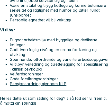
evne til å jobbe selvstendig og i team
Være en stabil og trygg kollega og kunne balansere
seriøsitet og faglighet med humor og latter rundt
lunsjbordet
Personlig egnethet vil bli vektlagt
Vi tilbyr
Et godt arbeidsmiljø med hyggelige og dedikerte
kolleger
Godt tverrfaglig nivå og en arena for læring og
utvikling
Spennende, utfordrende og varierte arbeidsoppgaver
Vi tilbyr veiledning og tilrettelegging for spesialisering
i klinisk psykologi
Velferdsordninger
Gode forsikringsordninger
Pensjonsordning gjennom KLP
____________________________________________
Høres dette ut som stilling for deg? I så fall ser vi frem til
å motta din søknad!