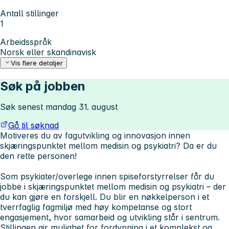
Antall stillinger
1
Arbeidsspråk
Norsk eller skandinavisk
Vis flere detaljer
Søk på jobben
Søk senest mandag 31. august
Gå til søknad
Motiveres du av
fag
utvikling og innovasjon
innen
skjæringspunktet mellom medisin og psykiatri? Da er du
den rette personen!
Som
psykiater/overlege innen spiseforstyrrelser
får du
jobbe i skjæringspunktet mellom medisin og psykiatri – der
du kan gjøre en forskjell. Du blir en nøkkelperson i et
tverrfaglig fagmiljø med høy kompetanse og stort
engasjement, hvor samarbeid og utvikling står i sentrum.
Stillingen gir mulighet for fordypning i et komplekst og