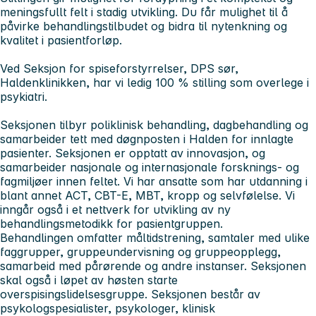
meningsfullt felt i stadig utvikling. Du får mulighet til å
påvirke behandlingstilbudet og bidra til nytenkning og
kvalitet i pasientforløp.
Ved
Seksjon for spiseforstyrrelser
, DPS sør,
Haldenklinikken, har vi ledig 100 % stilling som overlege i
psykiatri.
Seksjonen tilbyr poliklinisk behandling, dagbehandling og
samarbeider tett med døgnposten i Halden for innlagte
pasienter. Seksjonen er opptatt av innovasjon, og
samarbeider nasjonale og internasjonale forsknings- og
fagmiljøer innen feltet. Vi har ansatte som har utdanning i
blant annet ACT, CBT-E, MBT, kropp og selvfølelse. Vi
inngår også i et nettverk for utvikling av ny
behandlingsmetodikk for pasientgruppen.
Behandlingen omfatter måltidstrening, samtaler med ulike
faggrupper, gruppeundervisning og gruppeopplegg,
samarbeid med pårørende og andre instanser. Seksjonen
skal også i løpet av høsten starte
overspisingslidelsesgruppe. Seksjonen består av
psykologspesialister, psykologer, klinisk