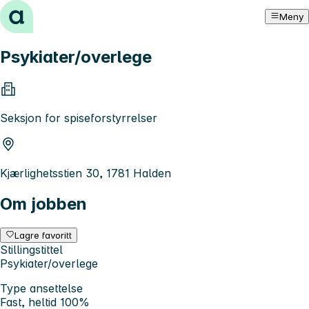
Hopp til innhold
Meny
Psykiater/overlege
Seksjon for spiseforstyrrelser
Kjærlighetsstien 30, 1781 Halden
Om jobben
Lagre favoritt
Stillingstittel
Psykiater/overlege
Type ansettelse
Fast, heltid 100%