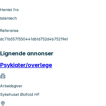
Hentet fra
talentech
Referanse
dc71b557f550441db1d752d4b75219e1
Lignende annonser
Psykiater/overlege
Arbeidsgiver
Sykehuset Østfold HF