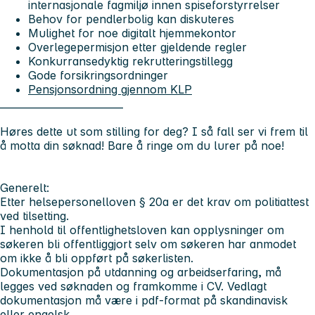
internasjonale fagmiljø innen spiseforstyrrelser
Behov for pendlerbolig kan diskuteres
Mulighet for noe digitalt hjemmekontor
Overlegepermisjon etter gjeldende regler
Konkurransedyktig rekrutteringstillegg
Gode forsikringsordninger
Pensjonsordning gjennom KLP
_________________________
Høres dette ut som stilling for deg? I så fall ser vi frem til
å motta din søknad! Bare å ringe om du lurer på noe!
Generelt:
Etter helsepersonelloven § 20a er det krav om politiattest
ved tilsetting.
I henhold til offentlighetsloven kan opplysninger om
søkeren bli offentliggjort selv om søkeren har anmodet
om ikke å bli oppført på søkerlisten.
Dokumentasjon på utdanning og arbeidserfaring, må
legges ved søknaden og framkomme i CV. Vedlagt
dokumentasjon må være i pdf-format på skandinavisk
eller engelsk