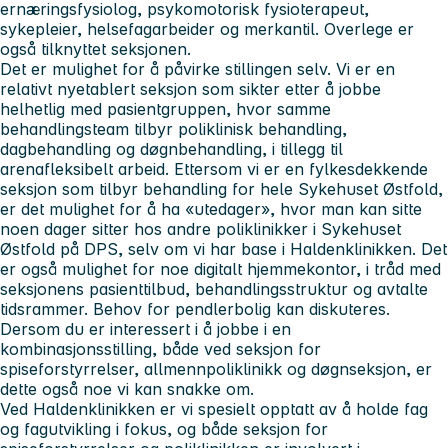
ernæringsfysiolog, psykomotorisk fysioterapeut,
sykepleier, helsefagarbeider og merkantil. Overlege er
også tilknyttet seksjonen.
Det er mulighet for å påvirke stillingen selv. Vi er en
relativt nyetablert seksjon som sikter etter å jobbe
helhetlig med pasientgruppen, hvor samme
behandlingsteam tilbyr poliklinisk behandling,
dagbehandling og døgnbehandling, i tillegg til
arenafleksibelt arbeid. Ettersom vi er en fylkesdekkende
seksjon som tilbyr behandling for hele Sykehuset Østfold,
er det mulighet for å ha «utedager», hvor man kan sitte
noen dager sitter hos andre poliklinikker i Sykehuset
Østfold på DPS, selv om vi har base i Haldenklinikken. Det
er også mulighet for noe digitalt hjemmekontor, i tråd med
seksjonens pasienttilbud, behandlingsstruktur og avtalte
tidsrammer. Behov for pendlerbolig kan diskuteres.
Dersom du er interessert i å jobbe i en
kombinasjonsstilling, både ved seksjon for
spiseforstyrrelser, allmennpoliklinikk og døgnseksjon, er
dette også noe vi kan snakke om.
Ved Haldenklinikken er vi spesielt opptatt av å holde fag
og fagutvikling i fokus, og både seksjon for