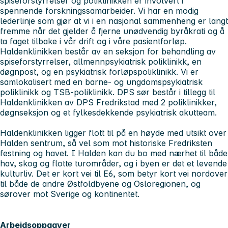
spiseforstyrrelser og poliklinikken er involvert i
spennende forskningssamarbeider. Vi har en modig
lederlinje som gjør at vi i en nasjonal sammenheng er langt
fremme når det gjelder å fjerne unødvendig byråkrati og å
ta faget tilbake i vår drift og i våre pasientforløp.
Haldenklinikken består av en seksjon for behandling av
spiseforstyrrelser, allmennpsykiatrisk poliklinikk, en
døgnpost, og en psykiatrisk forløpspoliklinikk. Vi er
samlokalisert med en barne- og ungdomspsykiatrisk
poliklinikk og TSB-poliklinikk. DPS sør består i tillegg til
Haldenklinikken av DPS Fredrikstad med 2 poliklinikker,
døgnseksjon og et fylkesdekkende psykiatrisk akutteam.
Haldenklinikken ligger flott til på en høyde med utsikt over
Halden sentrum, så vel som mot historiske Fredriksten
festning og havet. I Halden kan du bo med nærhet til både
hav, skog og flotte turområder, og i byen er det et levende
kulturliv. Det er kort vei til E6, som betyr kort vei nordover
til både de andre Østfoldbyene og Osloregionen, og
sørover mot Sverige og kontinentet.
Arbeidsoppgaver