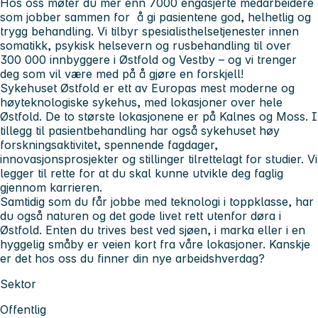
Hos oss møter du mer enn 7000 engasjerte medarbeidere
som jobber sammen for å gi pasientene god, helhetlig og
trygg behandling. Vi tilbyr spesialisthelsetjenester innen
somatikk, psykisk helsevern og rusbehandling til over
300 000 innbyggere i Østfold og Vestby – og vi trenger
deg som vil være med på å gjøre en forskjell!
Sykehuset Østfold er ett av Europas mest moderne og
høyteknologiske sykehus, med lokasjoner over hele
Østfold. De to største lokasjonene er på Kalnes og Moss. I
tillegg til pasientbehandling har også sykehuset høy
forskningsaktivitet, spennende fagdager,
innovasjonsprosjekter og stillinger tilrettelagt for studier. Vi
legger til rette for at du skal kunne utvikle deg faglig
gjennom karrieren.
Samtidig som du får jobbe med teknologi i toppklasse, har
du også naturen og det gode livet rett utenfor døra i
Østfold. Enten du trives best ved sjøen, i marka eller i en
hyggelig småby er veien kort fra våre lokasjoner. Kanskje
er det hos oss du finner din nye arbeidshverdag?
Sektor
Offentlig