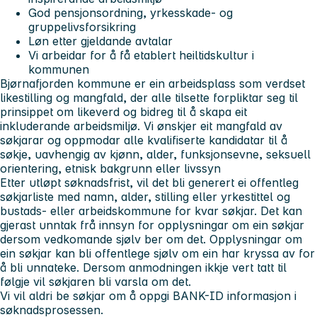
God pensjonsordning, yrkesskade- og
gruppelivsforsikring
Løn etter gjeldande avtalar
Vi arbeidar for å få etablert heiltidskultur i
kommunen
Bjørnafjorden kommune er ein arbeidsplass som verdset
likestilling og mangfald, der alle tilsette forpliktar seg til
prinsippet om likeverd og bidreg til å skapa eit
inkluderande arbeidsmiljø. Vi ønskjer eit mangfald av
søkjarar og oppmodar alle kvalifiserte kandidatar til å
søkje, uavhengig av kjønn, alder, funksjonsevne, seksuell
orientering, etnisk bakgrunn eller livssyn
Etter utløpt søknadsfrist, vil det bli generert ei offentleg
søkjarliste med namn, alder, stilling eller yrkestittel og
bustads- eller arbeidskommune for kvar søkjar. Det kan
gjerast unntak frå innsyn for opplysningar om ein søkjar
dersom vedkomande sjølv ber om det. Opplysningar om
ein søkjar kan bli offentlege sjølv om ein har kryssa av for
å bli unnateke. Dersom anmodningen ikkje vert tatt til
følgje vil søkjaren bli varsla om det.
Vi vil aldri be søkjar om å oppgi BANK-ID informasjon i
søknadsprosessen.