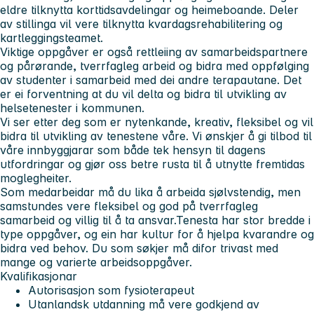
eldre tilknytta korttidsavdelingar og heimeboande. Deler
av stillinga vil vere tilknytta kvardagsrehabilitering og
kartleggingsteamet.
Viktige oppgåver er også rettleiing av samarbeidspartnere
og pårørande, tverrfagleg arbeid og bidra med oppfølging
av studenter i samarbeid med dei andre terapautane. Det
er ei forventning at du vil delta og bidra til utvikling av
helsetenester i kommunen.
Vi ser etter deg som er nytenkande, kreativ, fleksibel og vil
bidra til utvikling av tenestene våre. Vi ønskjer å gi tilbod til
våre innbyggjarar som både tek hensyn til dagens
utfordringar og gjør oss betre rusta til å utnytte fremtidas
moglegheiter.
Som medarbeidar må du lika å arbeida sjølvstendig, men
samstundes vere fleksibel og god på tverrfagleg
samarbeid og villig til å ta ansvar.Tenesta har stor bredde i
type oppgåver, og ein har kultur for å hjelpa kvarandre og
bidra ved behov. Du som søkjer må difor trivast med
mange og varierte arbeidsoppgåver.
Kvalifikasjonar
Autorisasjon som fysioterapeut
Utanlandsk utdanning må vere godkjend av