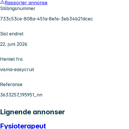
Rapporter annonse
Stillingsnummer
733c53ce-808a-451a-8efe-3eb34b21dcec
Sist endret
22. juni 2026
Hentet fra
visma-easycruit
Referanse
3633257_195951_nn
Lignende annonser
Fysioterapeut