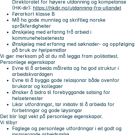
Direktoratet for høyere utdanning og kompetanse
(HK-dir):
https://hkdir.no/utdanning-fra-utlandet
Førarkort klasse B
Må ha gode munnleg og skriftleg norske
språkferdigheiter
Ønskjeleg med erfaring frå arbeid i
kommunehelsetenesta
Ønskjeleg med erfaring med søknader- og oppfølging
på bruk av hjelpemidlar
Vi gjer merksam på at du må leggja fram politiattest.
Personlege eigenskapar
Evne til å arbeida målretta og ha god struktur i
arbeidskvardagen
Evne til å byggja gode relasjonar både ovenfor
brukarar og kollegaer
Ønsker å bidra til forebyggande satsing for
helsetenester
Likar utfordringar, tar initiativ til å arbeida for
forbetringar og gode løysingar
Det blir lagt vekt på personlege eigenskapar.
Vi tilbyr
Faglege og personlege utfordringar i eit godt og
inspirerande arbeidsmiljø