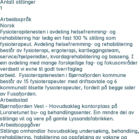
Antall stillinger
1
Arbeidsspråk
Norsk
Fysioterapitenesten i avdeling helsefremming- og
rehabilitering har ledig ein fast 100 % stilling som
fysioterapeut. Avdeling helsefremming- og rehabilitering
består av fysioterapi, ergoterapi, kartleggingsteam,
service/hjelpemidler, kvardagrehabilitering og basseng. I
ein avdeling med mange forskjellige fag- og fokusområder
verdsett vi evne til godt tverrfagleg
arbeid.
Fysioterapitenesten i Bjørnafjorden kommune
består av 15 fysioterapeuter med driftsavtale og 6
kommunalt tilsette fysioterapeuter, fordelt på begge sider
av Fusafjorden.
Arbeidsstad
Bjørnafjorden Vest - Hovudsakleg kontorplass på
Luranetunet bu- og behandlingssenter. Ein mindre del av
stillinga vil og vere på gamle Lyssandsfabrikken.
Arbeidsoppgåver
Stillinga omhandlar hovudsakleg undersøking, behandling,
rehabilitering, habilitering og oppfølging av vaksne og