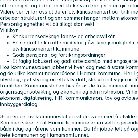
utfordringer, og bidrar med kloke vurderinger som gir retn
Videre ser vi for oss at du er utviklingsorientert og flink me
arbeider strukturert og ser sammenhenger mellom økonomi, 
Personlig egnethet vil bli tillagt stor vekt.
Vi tilbyr
Konkurransedyktige lønns- og arbeidsvilkår
En sentral lederrolle med stor påvirkningsmulighet i
utviklingsorientert kommune
Gode pensjons- og forsikringsordninger
Et faglig fokusert og godt arbeidsmiljø med engasjerte
Hos kommunestaben jobber vi hver dag med å støtte kommu
og de ulike kommunalområdene i Hamar kommune. Her ligg
utvikling, god styring og effektiv drift, slik at innbyggerne f
framtiden. Kommunestaben består av de to kommunalområ
organisasjonsutvikling og økonomi og administrasjon. Vi har 
økonomi, digitalisering, HR, kommunikasjon, lov og avtalev
innbyggerdialog.
Som en del av kommunestaben vil du være med å utvikle 
Sammen sikrer vi at Hamar kommune er en velfungerende o
både i dag og i årene som kommer. Du får jobbe tett på o
hele kommunen og Hamarsamfunnet.