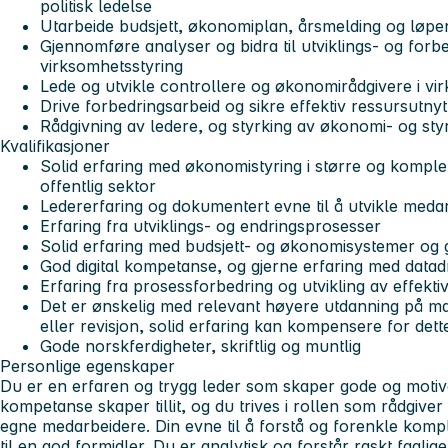
politisk ledelse
Utarbeide budsjett, økonomiplan, årsmelding og løp
Gjennomføre analyser og bidra til utviklings- og for
virksomhetsstyring
Lede og utvikle controllere og økonomirådgivere i v
Drive forbedringsarbeid og sikre effektiv ressursutny
Rådgivning av ledere, og styrking av økonomi- og sty
Kvalifikasjoner
Solid erfaring med økonomistyring i større og komple
offentlig sektor
Ledererfaring og dokumentert evne til å utvikle meda
Erfaring fra utviklings- og endringsprosesser
Solid erfaring med budsjett- og økonomisystemer og
God digital kompetanse, og gjerne erfaring med datad
Erfaring fra prosessforbedring og utvikling av effekt
Det er ønskelig med relevant høyere utdanning på ma
eller revisjon, solid erfaring kan kompensere for dett
Gode norskferdigheter, skriftlig og muntlig
Personlige egenskaper
Du er en erfaren og trygg leder som skaper gode og motiver
kompetanse skaper tillit, og du trives i rollen som rådgiver 
egne medarbeidere. Din evne til å forstå og forenkle kompl
til en god formidler. Du er analytisk og forstår raskt fagli