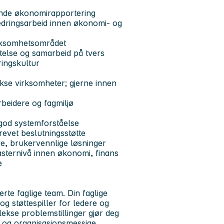
ende økonomirapportering
bedringsarbeid innen økonomi- og
irksomhetsområdet
ttelse og samarbeid på tvers
ringskultur
kse virksomheter; gjerne innen
rbeidere og fagmiljø
 god systemforståelse
revet beslutningsstøtte
ive, brukervennlige løsninger
sternivå innen økonomi, finans
e
te faglige team. Din faglige
og støttespiller for ledere og
ekse problemstillinger gjør deg
ge og organisasjonsmessige