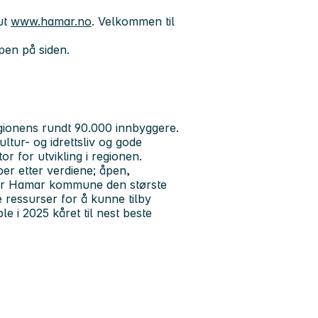
ut
www.hamar.no
. Velkommen til
pen på siden.
egionens rundt 90.000 innbyggere.
ltur- og idrettsliv og gode
r for utvikling i regionen.
ber etter verdiene; åpen,
, er Hamar kommune den største
 ressurser for å kunne tilby
e i 2025 kåret til nest beste