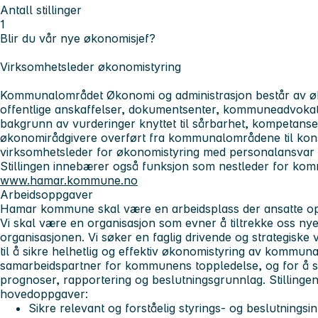
Antall stillinger
1
Blir du vår nye økonomisjef?
Virksomhetsleder økonomistyring
Kommunalområdet Økonomi og administrasjon består av øk
offentlige anskaffelser, dokumentsenter, kommuneadvokat
bakgrunn av vurderinger knyttet til sårbarhet, kompetanse 
økonomirådgivere overført fra kommunalområdene til kons
virksomhetsleder for økonomistyring med personalansvar f
Stillingen innebærer også funksjon som nestleder for k
www.hamar.kommune.no
Arbeidsoppgaver
Hamar kommune skal være en arbeidsplass der ansatte opp
Vi skal være en organisasjon som evner å tiltrekke oss nye
organisasjonen. Vi søker en faglig drivende og strategiske
til å sikre helhetlig og effektiv økonomistyring av kommun
samarbeidspartner for kommunens toppledelse, og for å sikr
prognoser, rapportering og beslutningsgrunnlag. Stillingen
hovedoppgaver:
Sikre relevant og forståelig styrings- og beslutningsin