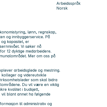
Arbeidsspråk
Norsk
onomistyring, lønn, regnskap,
en og innbyggerservice. På
og kapasitet, er
ernnivået. Vi søker nå
or 12 dyktige medarbeidere.
ommunalområdet. Mer om oss på
lever arbeidsglede og mestring.
 kolleger og videreutvikle
 virksomhetsleder som skal bidra
alområdene. Du vil være en viktig
e kvalitet i budsjett,
 vil blant annet ha følgende
formasjon til administrativ og