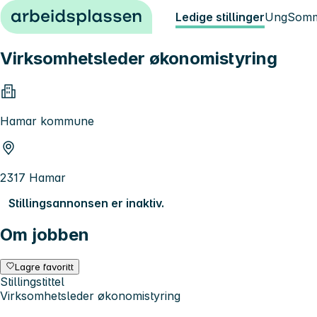
Hopp til innhold
Ledige stillinger
Ung
Somm
Virksomhetsleder økonomistyring
Hamar kommune
2317 Hamar
Stillingsannonsen er inaktiv.
Om jobben
Lagre favoritt
Stillingstittel
Virksomhetsleder økonomistyring