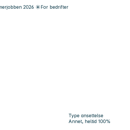
erjobben
2026
☀️
For bedrifter
Type ansettelse
Annet, heltid 100%