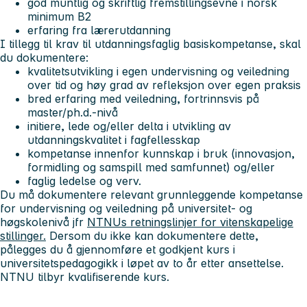
god muntlig og skriftlig fremstillingsevne i norsk
minimum B2
erfaring fra lærerutdanning
I tillegg til krav til utdanningsfaglig basiskompetanse, skal
du dokumentere:
kvalitetsutvikling i egen undervisning og veiledning
over tid og høy grad av refleksjon over egen praksis
bred erfaring med veiledning, fortrinnsvis på
master/ph.d.-nivå
initiere, lede og/eller delta i utvikling av
utdanningskvalitet i fagfellesskap
kompetanse innenfor kunnskap i bruk (innovasjon,
formidling og samspill med samfunnet) og/eller
faglig ledelse og verv.
Du må dokumentere relevant grunnleggende kompetanse
for undervisning og veiledning på universitet- og
høgskolenivå jfr
NTNUs retningslinjer for vitenskapelige
stillinger.
Dersom du ikke kan dokumentere dette,
pålegges du å gjennomføre et godkjent kurs i
universitetspedagogikk i løpet av to år etter ansettelse.
NTNU tilbyr kvalifiserende kurs.