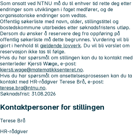
Som ansatt ved NTNU må du til enhver tid rette deg etter
endringer som utviklingen i faget medfører, og de
organisatoriske endringer som vedtas.
Offentlig søkerliste med navn, alder, stillingstittel og
bostedskommune utarbeides etter søknadsfristens utløp.
Dersom du ønsker å reservere deg fra oppføring på
offentlig søkerliste må dette begrunnes. Vurdering vil bli
gjort i henhold til
gjeldende lovverk
. Du vil bli varslet om
reservasjon ikke tas til følge.
Hvis du har spørsmål om stillingen kan du ta kontakt med
senterleder Kjersti Wæge, e-post:
kjersti.wage@matematikksenteret.no
.
Hvis du har spørsmål om ansettelsesprosessen kan du ta
kontakt med HR-rådgiver Terese Brå, e-post:
terese.bra@ntnu.no
.
Søknadsfrist: 31.08.2026
Kontaktpersoner for stillingen
Terese Brå
HR-rådgiver