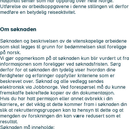
nasjonalt senter som har oppdrag over hele Norge.
Utførelse av arbeidsoppgavene i denne stillingen vil derfor
medføre en betydelig reiseaktivitet.
Om søknaden
Søknaden og beskrivelsen av de vitenskapelige arbeidene
som skal legges til grunn for bedømmelsen skal foreligge
på norsk.
Vi gjør oppmerksom på at søknaden kun blir vurdert ut fra
informasjonen som foreligger ved søknadsfristen. Sørg
derfor for at søknaden din tydelig viser hvordan dine
ferdigheter og erfaringer oppfyller kriteriene som er
beskrevet over. Søknad og alle vedlegg sendes
elektronisk via Jobbnorge. Ved forespørsel må du kunne
fremskaffe bekreftede kopier av din dokumentasjon.
Hvis du har hatt permisjon eller annet avbrekk i din
karriere, er det viktig at dette kommer fram i søknaden din
slik at rekrutteringsgruppen kan ta hensyn til dette og at
mengden av forskningen din kan være redusert som et
resultat.
Søknaden må inneholde: