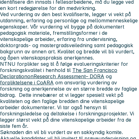
identifisere din innsats i fellesarbeidene, må du legge ved
en kort redegjørelse for din medvirkning.
Ved vurdering av den best kvalifiserte, legger vi vekt på
utdanning, erfaring og personlige og mellommenneskelige
egenskaper. Vår vurdering vil bygge på dokumentert
pedagogisk materiale, fremstillingsformer i de
vitenskapelige arbeider, erfaring fra undervisning,
doktorgrads- og mastergradsveiledning samt pedagogisk
bakgrunn av annen art. Kvalitet og bredde vil bli vurdert,
og åpen vitenskapspraksis anerkjennes.
NTNU forplikter seg til å følge evalueringskriterier for
forskningskvalitet i henhold til
The San Francisco
DeclarationonResearch Assessment– DORA
og
forpliktelsene i CoARA
om ansvarlig vurdering av
forskning og anerkjennelse av en større bredde av faglige
bidrag. Dette innebærer at vi legger spesielt vekt på
kvaliteten og den faglige bredden dine vitenskapelige
arbeider dokumenterer. Vi tar også hensyn til
forskningsledelse og deltakelse i forskningsprosjekter. Vi
legger størst vekt på dine vitenskapelige arbeider fra de
siste fem år.
Søknaden din vil bli vurdert av en sakkyndig komite.
Aktuelle kandidater vil bli invitert til prøveundervisning og