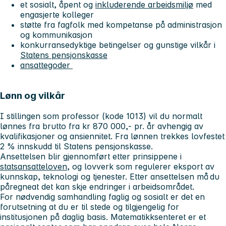
et sosialt, åpent og
inkluderende arbeidsmiljø
med
engasjerte kolleger
støtte fra fagfolk med kompetanse på administrasjon
og kommunikasjon
konkurransedyktige betingelser og gunstige vilkår i
Statens pensjonskasse
ansattegoder
Lønn og vilkår
I stillingen som professor (kode 1013) vil du normalt
lønnes fra brutto fra kr 870 000,- pr. år avhengig av
kvalifikasjoner og ansiennitet. Fra lønnen trekkes lovfestet
2 % innskudd til Statens pensjonskasse.
Ansettelsen blir gjennomført etter prinsippene i
statsansatteloven
, og lovverk som regulerer eksport av
kunnskap, teknologi og tjenester. Etter ansettelsen må du
påregneat det kan skje endringer i arbeidsområdet.
For nødvendig samhandling faglig og sosialt er det en
forutsetning at du er til stede og tilgjengelig for
institusjonen på daglig basis. Matematikksenteret er et