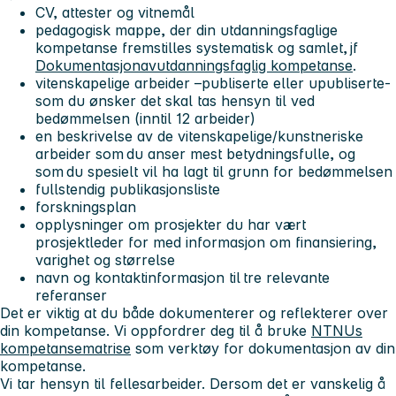
CV, attester og vitnemål
pedagogisk mappe, der din utdanningsfaglige
kompetanse fremstilles systematisk og samlet, jf
Dokumentasjonavutdanningsfaglig kompetanse
.
vitenskapelige arbeider –publiserte eller upubliserte-
som du ønsker det skal tas hensyn til ved
bedømmelsen (inntil 12 arbeider)
en beskrivelse av de vitenskapelige/kunstneriske
arbeider som du anser mest betydningsfulle, og
som du spesielt vil ha lagt til grunn for bedømmelsen
fullstendig publikasjonsliste
forskningsplan
opplysninger om prosjekter du har vært
prosjektleder for med informasjon om finansiering,
varighet og størrelse
navn og kontaktinformasjon til tre relevante
referanser
Det er viktig at du både dokumenterer og reflekterer over
din kompetanse. Vi oppfordrer deg til å bruke
NTNUs
kompetansematrise
som verktøy for dokumentasjon av din
kompetanse.
Vi tar hensyn til fellesarbeider. Dersom det er vanskelig å