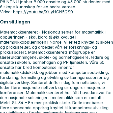
På NTNU jobber 9 000 ansatte og 43 000 studenter med
å skape kunnskap for en bedre verden.
Video:
https://youtu.be/Xt-yHCN5QS0
Om stillingen
Matematikksenteret - Nasjonalt senter for matematikk i
opplæringen - skal bidra til økt kvalitet i
matematikkopplæringen i Norge. Vi er tett knyttet til skolen
og praksisfeltet, og arbeidet vårt er forsknings- og
praksisbasert. Matematikksenterets målgruppe er
lærerutdanningene, skole- og barnehageeiere, ledere og
ansatte i skolen, barnehagen og PP tjenesten. Våre 30
ansatte har bred kompetanse innenfor
matematikkdidaktikk og jobber med kompetanseutvikling,
forskning, formidling og utvikling av læringsressurser og
digitale verktøy. Senteret drifter i dag fem nettsteder, vi
leder flere nasjonale nettverk og arrangerer nasjonale
konferanser. Matematikksenteret har fått hovedansvar for
den nasjonale satsningen i matematikk som er omtalt i
Meld. St. 34 – En mer praktisk skole. Dette innebærer
flere spennende oppdrag knyttet til kompetanseutvikling
og utvikling av forskningsbaserte læringsressurser.