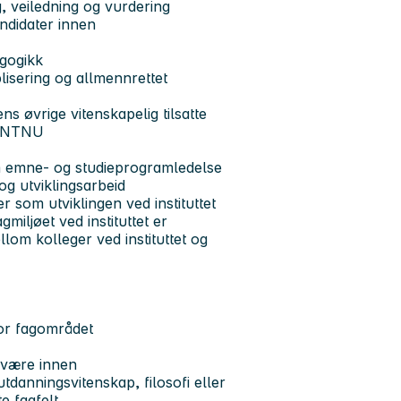
, veiledning og vurdering
ndidater innen
agogikk
blisering og allmennrettet
s øvrige vitenskapelig tilsatte
ed NTNU
om emne- og studieprogramledelse
og utviklingsarbeid
 som utviklingen ved instituttet
miljøet ved instituttet er
lom kolleger ved instituttet og
for fagområdet
t være innen
tdanningsvitenskap, filosofi eller
e fagfelt.