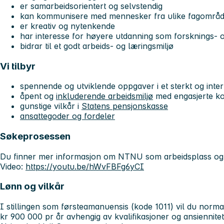
er samarbeidsorientert og selvstendig
kan kommunisere med mennesker fra ulike fagområd
er kreativ og nytenkende
har interesse for høyere utdanning som forsknings- og
bidrar til et godt arbeids- og læringsmiljø
Vi tilbyr
spennende og utviklende oppgaver i et sterkt og inter
åpent og
inkluderende arbeidsmiljø
med engasjerte ko
gunstige vilkår i
Statens pensjonskasse
ansattegoder og fordeler
Søkeprosessen
Du finner mer informasjon om NTNU som arbeidsplass o
Video:
https://youtu.be/hWvFBFg6yCI
Lønn og vilkår
I stillingen som førsteamanuensis (kode 1011) vil du norma
kr 900 000 pr år avhengig av kvalifikasjoner og ansiennitet