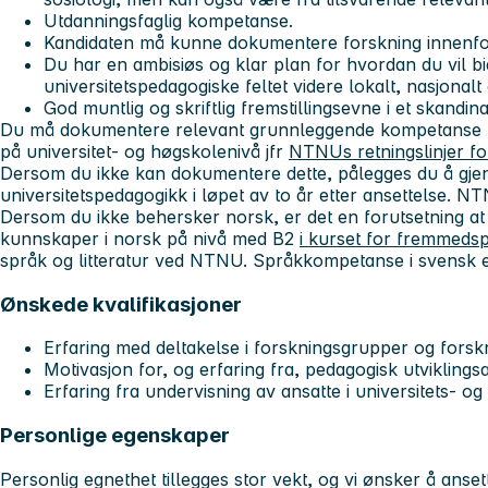
Utdanningsfaglig kompetanse.
Kandidaten må kunne dokumentere forskning innenfor
Du har en ambisiøs og klar plan for hvordan du vil bidr
universitetspedagogiske feltet videre lokalt, nasjonalt 
God muntlig og skriftlig fremstillingsevne i et skandi
Du må dokumentere relevant grunnleggende kompetanse fo
på universitet- og høgskolenivå jfr
NTNUs retningslinjer for 
Dersom du ikke kan dokumentere dette, pålegges du å gjen
universitetspedagogikk i løpet av to år etter ansettelse. NT
Dersom du ikke behersker norsk, er det en forutsetning at 
kunnskaper i norsk på nivå med B2
i kurset for fremmedsp
språk og litteratur ved NTNU. Språkkompetanse i svensk ell
Ønskede kvalifikasjoner
Erfaring med deltakelse i forskningsgrupper og forsk
Motivasjon for, og erfaring fra, pedagogisk utviklings
Erfaring fra undervisning av ansatte i universitets- 
Personlige egenskaper
Personlig egnethet tillegges stor vekt, og vi ønsker å ans