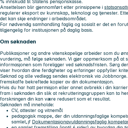
% innskudd til Statens pensjonskasse.
Ansettelsen blir gjennomført etter prinsippene i
statsansat
regulerer eksport av kunnskap, teknologi og tjenester. Et
det kan skje endringer i arbeidsområdet.
For nødvendig samhandling faglig og sosialt er det en foruts
tilgjengelig for institusjonen på daglig basis.
Om søknaden
Publikasjoner og andre vitenskapelige arbeider som du ønsk
vurdering, må følge søknaden. Vi gjør oppmerksom på at s
informasjonen som foreligger ved søknadsfristen. Sørg derf
viser hvordan dine ferdigheter og erfaringer oppfyller krit
Søknad og alle vedlegg sendes elektronisk via Jobbnorge
fremskaffe bekreftede kopier av din dokumentasjon.
Hvis du har hatt permisjon eller annet avbrekk i din karrier
fram i søknaden din slik at rekrutteringsgruppen kan ta he
forskningen din kan være redusert som et resultat.
Søknaden må inneholde:
CV, attester og vitnemål
pedagogisk mappe, der din utdanningsfaglige kompeta
samlet, jf
Dokumentasjonavutdanningsfaglig kompeta
en samlet fremstilling (inntil 6 sider) av hvordan din t