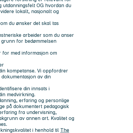
g utdanningsfelt
OG
hvordan du
t videre lokalt, nasjonalt og
 som du ønsker det skal tas
unstneriske arbeider som du anser
til grunn for bedømmelsen
r for med informasjon om
er
 din kompetanse. Vi oppfordrer
 dokumentasjon av din
entifisere din innsats i
din medvirkning.
tdanning, erfaring og personlige
gge på dokumentert pedagogisk
 erfaring fra undervisning,
kgrunn av annen art. Kvalitet og
nes.
kningskvalitet i henhold til
The