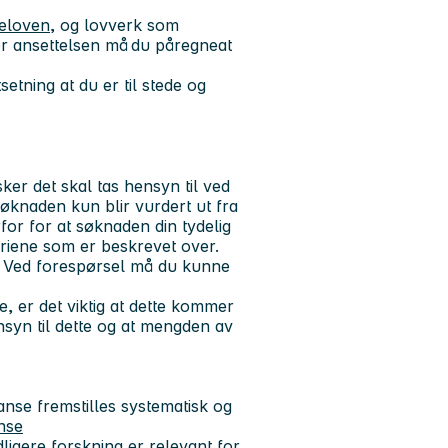
teloven
, og lovverk som
ter ansettelsen må du påregneat
etning at du er til stede og
er det skal tas hensyn til ved
øknaden kun blir vurdert ut fra
or for at søknaden din tydelig
eriene som er beskrevet over.
. Ved forespørsel må du kunne
e, er det viktig at dette kommer
nsyn til dette og at mengden av
nse fremstilles systematisk og
nse
idligere forskning er relevant for