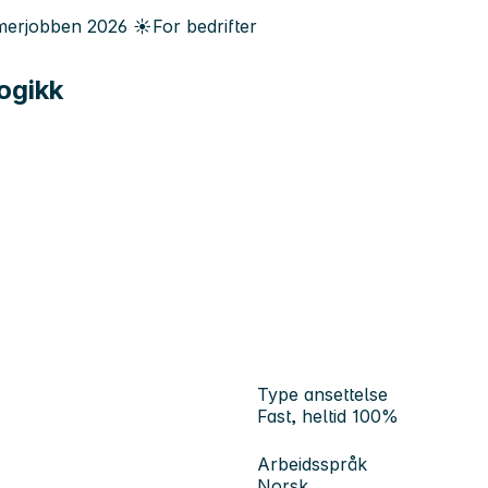
erjobben
2026
☀️
For bedrifter
ogikk
Type ansettelse
Fast, heltid 100%
Arbeidsspråk
Norsk