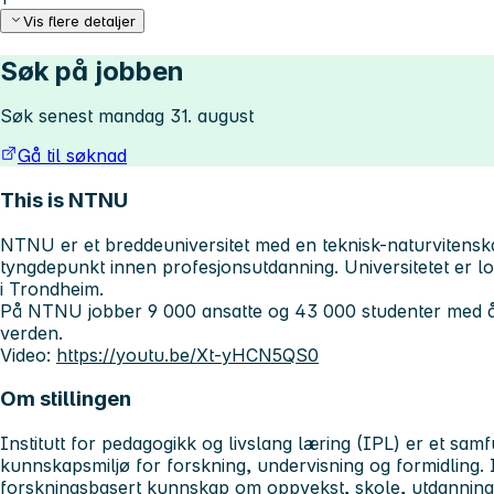
Vis flere detaljer
Søk på jobben
Søk senest mandag 31. august
Gå til søknad
This is NTNU
NTNU er et breddeuniversitet med en teknisk-naturvitenska
tyngdepunkt innen profesjonsutdanning. Universitetet er lo
i Trondheim.
På NTNU jobber 9 000 ansatte og 43 000 studenter med 
verden.
Video:
https://youtu.be/Xt-yHCN5QS0
Om stillingen
Institutt for pedagogikk og livslang læring (IPL) er et sam
kunnskapsmiljø for forskning, undervisning og formidling. I
forskningsbasert kunnskap om oppvekst, skole, utdanning og