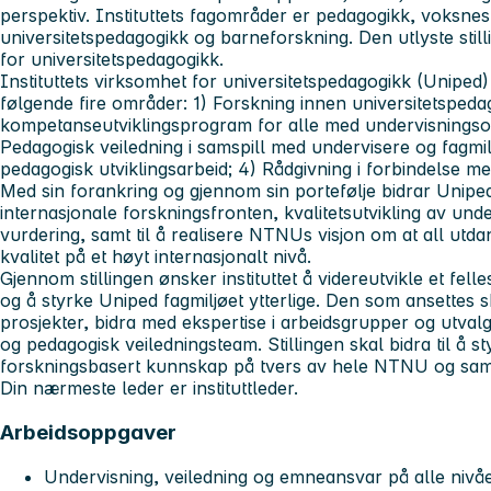
perspektiv. Instituttets fagområder er pedagogikk, voksnes
universitetspedagogikk og barneforskning. Den utlyste still
for universitetspedagogikk.
Instituttets virksomhet for universitetspedagogikk (Uniped)
følgende fire områder: 1) Forskning innen universitetspeda
kompetanseutviklingsprogram for alle med undervisning
Pedagogisk veiledning i samspill med undervisere og fagmilj
pedagogisk utviklingsarbeid; 4) Rådgivning i forbindelse m
Med sin forankring og gjennom sin portefølje bidrar Uniped
internasjonale forskningsfronten, kvalitetsutvikling av unde
vurdering, samt til å realisere NTNUs visjon om at all utd
kvalitet på et høyt internasjonalt nivå.
Gjennom stillingen ønsker instituttet å videreutvikle et fel
og å styrke Uniped fagmiljøet ytterlige. Den som ansettes s
prosjekter, bidra med ekspertise i arbeidsgrupper og utvalg
og pedagogisk veiledningsteam. Stillingen skal bidra til å sty
forskningsbasert kunnskap på tvers av hele NTNU og sam
Din nærmeste leder er instituttleder.
Arbeidsoppgaver
Undervisning, veiledning og emneansvar på alle nivåe