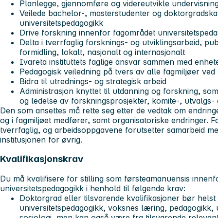
Planlegge, gjennomføre og videreutvikle undervisning
Veilede bachelor-, masterstudenter og doktorgradska
universitetspedagogikk
Drive forskning innenfor fagområdet universitetsped
Delta i tverrfaglig forsknings- og utviklingsarbeid, pu
formidling, lokalt, nasjonalt og internasjonalt
Ivareta instituttets faglige ansvar sammen med enheten
Pedagogisk veiledning på tvers av alle fagmiljøer v
Bidra til utrednings- og strategisk arbeid
Administrasjon knyttet til utdanning og forskning, s
og ledelse av forskningsprosjekter, komite-, utvalgs- 
Den som ansettes må rette seg etter de vedtak om endringer
og i fagmiljøet medfører, samt organisatoriske endringer. Fag
tverrfaglig, og arbeidsoppgavene forutsetter samarbeid mel
institusjonen for øvrig.
Kvalifikasjonskrav
Du må kvalifisere for stilling som førsteamanuensis innen
universitetspedagogikk i henhold til følgende krav:
Doktorgrad eller tilsvarende kvalifikasjoner bør hels
universitetspedagogikk, voksnes læring, pedagogikk, u
sosiologi, men kan også være fra tilsvarende relevant