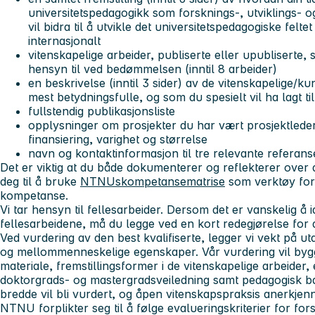
universitetspedagogikk som forsknings-, utviklings- o
vil bidra til å utvikle det universitetspedagogiske felte
internasjonalt
vitenskapelige arbeider, publiserte eller upubliserte,
hensyn til ved bedømmelsen (inntil 8 arbeider)
en beskrivelse (inntil 3 sider) av de vitenskapelige/k
mest betydningsfulle, og som du spesielt vil ha lagt 
fullstendig publikasjonsliste
opplysninger om prosjekter du har vært prosjektlede
finansiering, varighet og størrelse
navn og kontaktinformasjon til tre relevante referans
Det er viktig at du både dokumenterer og reflekterer over
deg til å bruke
NTNUskompetansematrise
som verktøy for
kompetanse.
Vi tar hensyn til fellesarbeider. Dersom det er vanskelig å id
fellesarbeidene, må du legge ved en kort redegjørelse for 
Ved vurdering av den best kvalifiserte, legger vi vekt på u
og mellommenneskelige egenskaper. Vår vurdering vil by
materiale, fremstillingsformer i de vitenskapelige arbeider,
doktorgrads- og mastergradsveiledning samt pedagogisk ba
bredde vil bli vurdert, og åpen vitenskapspraksis anerkjen
NTNU forplikter seg til å følge evalueringskriterier for fors