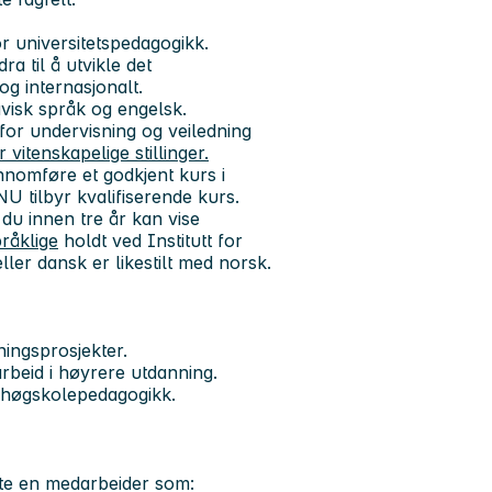
 universitetspedagogikk.
a til å utvikle det
og internasjonalt.
navisk språk
og
engelsk.
r undervisning og veiledning
vitenskapelige stillinger.
nomføre et godkjent kurs i
NU tilbyr kvalifiserende kurs.
du innen tre år kan vise
råklige
holdt ved Institutt for
er dansk er likestilt med norsk.
ningsprosjekter.
arbeid i høyrere utdanning.
og høgskolepedagogikk.
ette en medarbeider som: