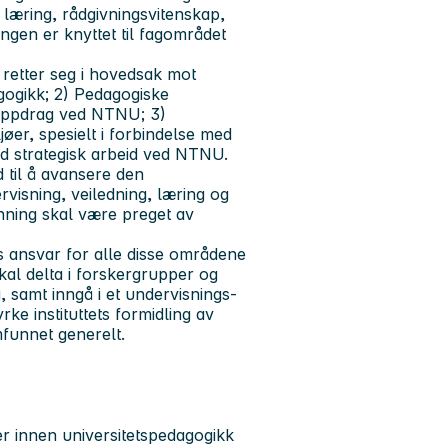
 læring, rådgivningsvitenskap,
ingen er knyttet til fagområdet
 retter seg i hovedsak mot
gogikk; 2) Pedagogiske
soppdrag ved NTNU; 3)
øer, spesielt i forbindelse med
ed strategisk arbeid ved NTNU.
 til å avansere den
rvisning, veiledning, læring og
anning skal være preget av
les ansvar for alle disse områdene
kal delta i forskergrupper og
, samt inngå i et undervisnings-
rke instituttets formidling av
funnet generelt.
r innen universitetspedagogikk