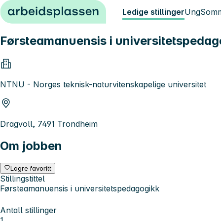
Hopp til innhold
Ledige stillinger
Ung
Somm
Førsteamanuensis i universitetspedag
NTNU - Norges teknisk-naturvitenskapelige universitet
Dragvoll, 7491 Trondheim
Om jobben
Lagre favoritt
Stillingstittel
Førsteamanuensis i universitetspedagogikk
Antall stillinger
1