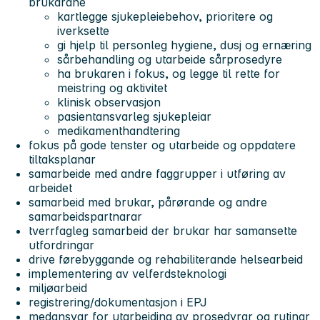
brukarane
kartlegge sjukepleiebehov, prioritere og
iverksette
gi hjelp til personleg hygiene, dusj og ernæring
sårbehandling og utarbeide sårprosedyre
ha brukaren i fokus, og legge til rette for
meistring og aktivitet
klinisk observasjon
pasientansvarleg sjukepleiar
medikamenthandtering
fokus på gode tenster og utarbeide og oppdatere
tiltaksplanar
samarbeide med andre faggrupper i utføring av
arbeidet
samarbeid med brukar, pårørande og andre
samarbeidspartnarar
tverrfagleg samarbeid der brukar har samansette
utfordringar
drive førebyggande og rehabiliterande helsearbeid
implementering av velferdsteknologi
miljøarbeid
registrering/dokumentasjon i EPJ
medansvar for utarbeiding av prosedyrar og rutinar