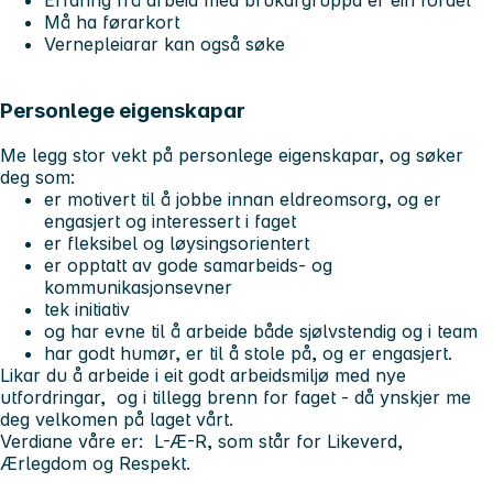
Erfaring frå arbeid med brukargruppa er ein fordel
Må ha førarkort
Vernepleiarar kan også søke
Personlege eigenskapar
Me legg stor vekt på personlege eigenskapar, og søker
deg som:
er motivert til å jobbe innan eldreomsorg, og er
engasjert og interessert i faget
er fleksibel og løysingsorientert
er opptatt av gode samarbeids- og
kommunikasjonsevner
tek initiativ
og har evne til å arbeide både sjølvstendig og i team
har godt humør, er til å stole på, og er engasjert.
Likar du å arbeide i eit godt arbeidsmiljø med nye
utfordringar, og i tillegg brenn for faget - då ynskjer me
deg velkomen på laget vårt.
Verdiane våre er: L-Æ-R, som står for Likeverd,
Ærlegdom og Respekt.