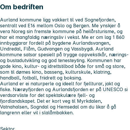
Om bedriften
Aurland kommune ligg vakkert til ved Sognefjorden,
sentralt ved E16 mellom Oslo og Bergen. Me ynskjer å
vera Noreg sin fremste kommune på heilårsturisme, og
har eit mangfaldig næringsliv i vekst. Me er om lag 1 860
innbyggjarar fordelt på bygdene Aurlandsvangen,
Undredal, Flåm, Gudvangen og Vassbygdi. Aurland
kommune satsar spesielt på trygge oppvekstkår, nærings-
og bustadutvikling og god tenesteyting. Kommunen har
gode kino, kultur- og idrettstilbod både for små og store,
som til dømes kino, basseng, kulturskule, klatring,
handball, fotball, friidrett og boksing.
Aurland er ei naturperle og ideelt for fjellturar, jakt og
fiske. Nærøyfjorden og Aurlandsfjorden er på UNESCO si
verdsarvliste for det spektakulære fjell- og
fjordlandskapet. Det er kort veg til Myrkdalen,
Vatnahalsen, Sogndal og Hemsedal om du likar å gå
langrenn eller vil i slalåmbakken.
Sektor