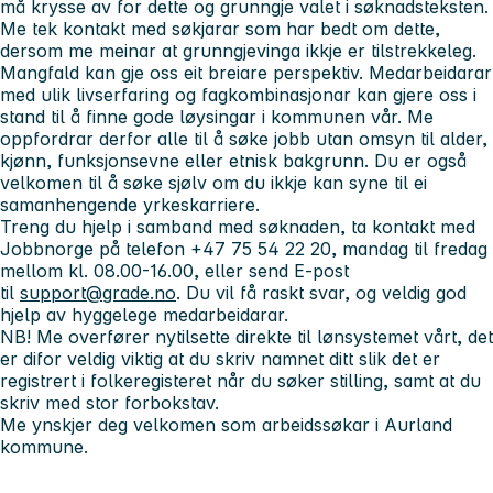
må krysse av for dette og grunngje valet i søknadsteksten.
Me tek kontakt med søkjarar som har bedt om dette,
dersom me meinar at grunngjevinga ikkje er tilstrekkeleg.
Mangfald kan gje oss eit breiare perspektiv. Medarbeidarar
med ulik livserfaring og fagkombinasjonar kan gjere oss i
stand til å finne gode løysingar i kommunen vår. Me
oppfordrar derfor alle til å søke jobb utan omsyn til alder,
kjønn, funksjonsevne eller etnisk bakgrunn. Du er også
velkomen til å søke sjølv om du ikkje kan syne til ei
samanhengende yrkeskarriere.
Treng du hjelp i samband med søknaden, ta kontakt med
Jobbnorge på telefon +47 75 54 22 20, mandag til fredag
mellom kl. 08.00-16.00, eller send E-post
til
support@grade.no
. Du vil få raskt svar, og veldig god
hjelp av hyggelege medarbeidarar.
NB! Me overfører nytilsette direkte til lønsystemet vårt, det
er difor veldig viktig at du skriv namnet ditt slik det er
registrert i folkeregisteret når du søker stilling, samt at du
skriv med stor forbokstav.
Me ynskjer deg velkomen som arbeidssøkar i Aurland
kommune.