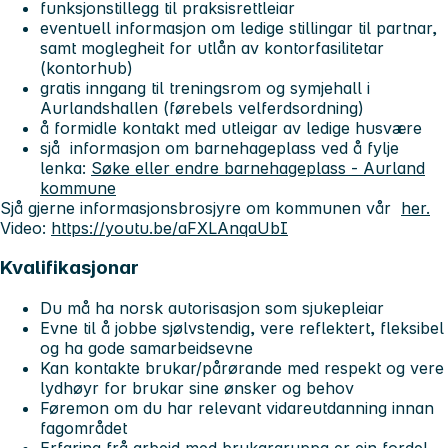
funksjonstillegg til praksisrettleiar
eventuell informasjon om ledige stillingar til partnar,
samt moglegheit for utlån av kontorfasilitetar
(kontorhub)
gratis inngang til treningsrom og symjehall i
Aurlandshallen (førebels velferdsordning)
å formidle kontakt med utleigar av ledige husvære
sjå informasjon om barnehageplass ved å fylje
lenka:
Søke eller endre barnehageplass - Aurland
kommune
Sjå gjerne informasjonsbrosjyre om kommunen vår
her.
Video:
https://youtu.be/aFXLAnqaUbI
Kvalifikasjonar
Du må ha norsk autorisasjon som sjukepleiar
Evne til å jobbe sjølvstendig, vere reflektert, fleksibel
og ha gode samarbeidsevne
Kan kontakte brukar/pårørande med respekt og vere
lydhøyr for brukar sine ønsker og behov
Føremon om du har relevant vidareutdanning innan
fagområdet