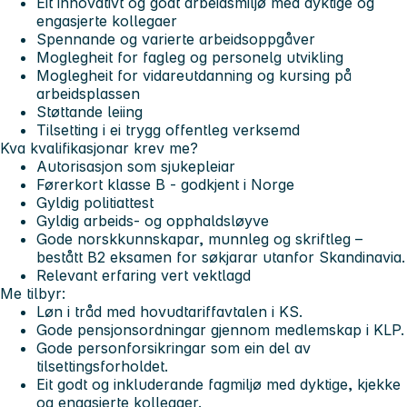
Eit innovativt og godt arbeidsmiljø med dyktige og
engasjerte kollegaer
Spennande og varierte arbeidsoppgåver
Moglegheit for fagleg og personelg utvikling
Moglegheit for vidareutdanning og kursing på
arbeidsplassen
Støttande leiing
Tilsetting i ei trygg offentleg verksemd
Kva kvalifikasjonar krev me?
Autorisasjon som sjukepleiar
Førerkort klasse B - godkjent i Norge
Gyldig politiattest
Gyldig arbeids- og opphaldsløyve
Gode norskkunnskapar, munnleg og skriftleg –
bestått B2 eksamen for søkjarar utanfor Skandinavia.
Relevant erfaring vert vektlagd
Me tilbyr:
Løn i tråd med hovudtariffavtalen i KS.
Gode pensjonsordningar gjennom medlemskap i KLP.
Gode personforsikringar som ein del av
tilsettingsforholdet.
Eit godt og inkluderande fagmiljø med dyktige, kjekke
og engasjerte kollegaer.