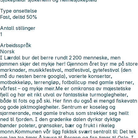
Type ansettelse
Fast, deltid 50%
Antall stillinger
1
Arbeidsspråk
Norsk
I Lærdal bur det berre rundt 2 200 menneske, men
jammen skjer det mykje her! Gjennom året byr me på store
marknader, musikkfestival, matfestival, gytefestival (den
må du nesten berre googla), varierte konsertar,
motbakkeløp, terrengløp, fotballcup med gamle stjerner,
vårfest – og mykje meir.
Me er omkransa av majestetiske
fjell og har eit rikt utval av fantastiske turmoglegheiter,
både til fots og på ski. Her finn du også ei mengd fiskevatn
og gode jaktmoglegheiter. Sentrum er koseleg og
sjarmerande, med gamle trehus som strekkjer seg heilt
ned til fjorden. I den grøderike dalen dyrkar dyktige
bønder poteter, grønsaker, bær og frukt i rikeleg
monn.
Kommunen vår ligg faktisk svært sentralt til: Det tek
om lag tre timar å køyra til Bergen og fire timar til Oslo. I