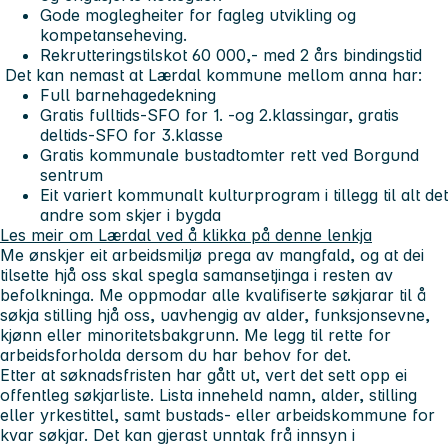
Gode moglegheiter for fagleg utvikling og
kompetanseheving.
Rekrutteringstilskot 60 000,- med 2 års bindingstid
Det kan nemast at Lærdal kommune mellom anna har:
Full barnehagedekning
Gratis fulltids-SFO for 1. -og 2.klassingar, gratis
deltids-SFO for 3.klasse
Gratis kommunale bustadtomter rett ved Borgund
sentrum
Eit variert kommunalt kulturprogram i tillegg til alt det
andre som skjer i bygda
Les meir om Lærdal ved å klikka på denne lenkja
Me ønskjer eit arbeidsmiljø prega av mangfald, og at dei
tilsette hjå oss skal spegla samansetjinga i resten av
befolkninga. Me oppmodar alle kvalifiserte søkjarar til å
søkja stilling hjå oss, uavhengig av alder, funksjonsevne,
kjønn eller minoritetsbakgrunn. Me legg til rette for
arbeidsforholda dersom du har behov for det.
Etter at søknadsfristen har gått ut, vert det sett opp ei
offentleg søkjarliste. Lista inneheld namn, alder, stilling
eller yrkestittel, samt bustads- eller arbeidskommune for
kvar søkjar. Det kan gjerast unntak frå innsyn i