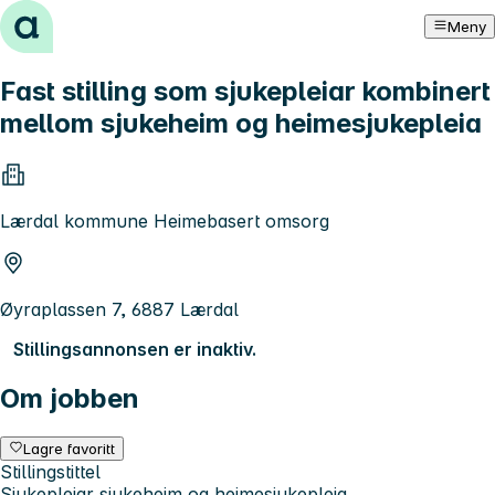
Hopp til innhold
Meny
Fast stilling som sjukepleiar kombinert
mellom sjukeheim og heimesjukepleia
Lærdal kommune Heimebasert omsorg
Øyraplassen 7, 6887 Lærdal
Stillingsannonsen er inaktiv.
Om jobben
Lagre favoritt
Stillingstittel
Sjukepleiar sjukeheim og heimesjukepleia