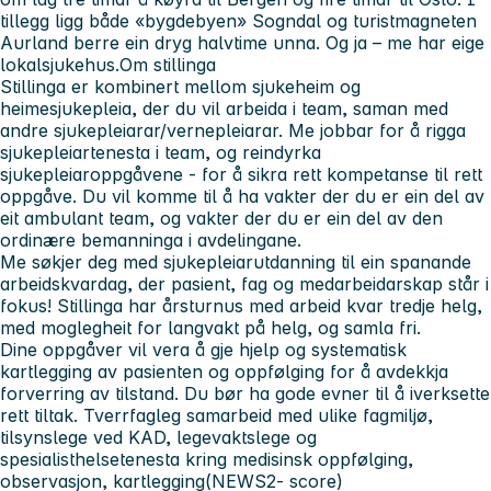
tillegg ligg både «bygdebyen» Sogndal og turistmagneten
Aurland berre ein dryg halvtime unna. Og ja – me har eige
lokalsjukehus.
Om stillinga
Stillinga er kombinert mellom sjukeheim og
heimesjukepleia, der du vil arbeida i team, saman med
andre sjukepleiarar/vernepleiarar. Me jobbar for å rigga
sjukepleiartenesta i team, og reindyrka
sjukepleiaroppgåvene - for å sikra rett kompetanse til rett
oppgåve. Du vil komme til å ha vakter der du er ein del av
eit ambulant team, og vakter der du er ein del av den
ordinære bemanninga i avdelingane.
Me søkjer deg med sjukepleiarutdanning til ein spanande
arbeidskvardag, der pasient, fag og medarbeidarskap står i
fokus! Stillinga har årsturnus med arbeid kvar tredje helg,
med moglegheit for langvakt på helg, og samla fri.
Dine oppgåver vil vera å gje hjelp og systematisk
kartlegging av pasienten og oppfølging for å avdekkja
forverring av tilstand. Du bør ha gode evner til å iverksette
rett tiltak. Tverrfagleg samarbeid med ulike fagmiljø,
tilsynslege ved KAD, legevaktslege og
spesialisthelsetenesta kring medisinsk oppfølging,
observasjon, kartlegging(NEWS2- score)