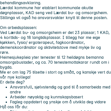
behandlingsavklaring.
Lærdal kommune har etablert kommunale akutte
døgnplassar, KAD seng ved Lærdal bu- og omsorgsheim.
Stillinga vil også ha ansvarsvakter knytt til denne posten.
Om arbeidsplassen:
Ved Lærdal bu- og omsorgsheim er det 23 plassar; 1 KAD,
4 korttids- og 18 langtidsplassar. I tillegg har me eige
kjøkken, fysio/ ergoterapeut, fagkoordinator,
demenskoordinator og aktivitetstove med mykje liv og
røre.
Heimesjukepleia yter tenester til 12 heildøgns bemanna
omsorgsbustader, og ca. 70 tenestemottakarar rundt om i
bygda.
Me er om lag 75 tilsette i stort og smått, og kanskje vert du
vår nye kollega!
Er dette deg?
Ansvarsfull, sjølvstendig og god til å samarbeida med
andre
Arbeider nøyaktig og kunnskapsbasert
Fagleg oppdatert og ynskje om å utvikla deg vidare
Hjå oss får du: