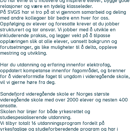
Du har evne til å motivere og inspirere elever, bygge gode
relasjoner og være en tydelig klasseleder.
På SVGS har vi tro på at vi gjennom samarbeid og deling
med andre kollegaer blir bedre enn hver for oss.
Oppfølging av elever og foresatte krever at du jobber
strukturert og tar ansvar. Vi jobber med å utvikle en
inkluderende praksis, og legger vekt på å tilpasse
opplæringen slik at alle elever, uansett bakgrunn og
forutsetninger, gis like muligheter til å delta, oppleve
mestring og utvikling.
Har du utdanning og erfaring innenfor elektrofag,
oppdatert kompetanse innenfor fagområdet, og brenner
for å videreformidle faget til ungdom i videregående skole,
vil vi gjerne høre fra deg.
Sandefjord videregående skole er Norges største
videregående skole med over 2000 elever og nesten 400
ansatte.
Skolen har linjer for både yrkesrettet og
studiespesialiserende utdanning.
Vi tilbyr totalt 16 utdanningsprogram fordelt på
yrkesfaglige og studieforberedende program og har i