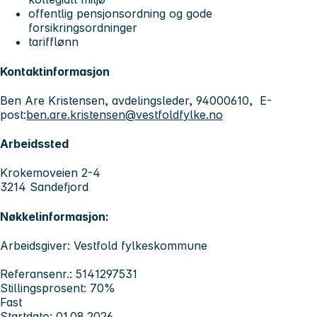
offentlig pensjonsordning og gode
forsikringsordninger
tarifflønn
Kontaktinformasjon
Ben Are Kristensen, avdelingsleder, 94000610, E-
post:
ben.are.kristensen@vestfoldfylke.no
Arbeidssted
Krokemoveien 2-4
3214 Sandefjord
Nøkkelinformasjon:
Arbeidsgiver: Vestfold fylkeskommune
Referansenr.: 5141297531
Stillingsprosent: 70%
Fast
Startdato: 01.08.2026