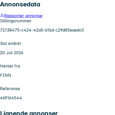
Annonsedata
Rapporter annonse
Stillingsnummer
72138475-c424-42a5-b1bd-c29d85eaedc0
Sist endret
20. juli 2026
Hentet fra
FINN
Referanse
469164544
Lignende annonser