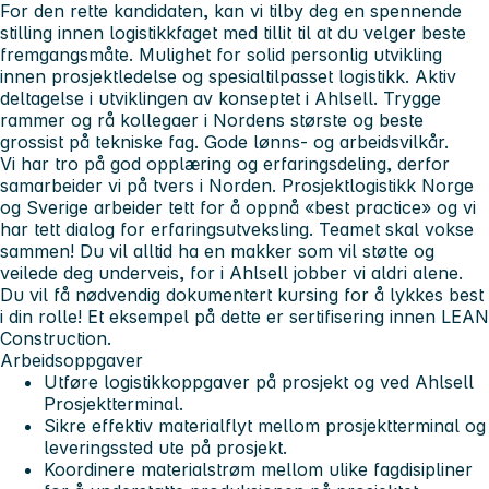
For den rette kandidaten, kan vi tilby deg en spennende
stilling innen logistikkfaget med tillit til at du velger beste
fremgangsmåte. Mulighet for solid personlig utvikling
innen prosjektledelse og spesialtilpasset logistikk. Aktiv
deltagelse i utviklingen av konseptet i Ahlsell. Trygge
rammer og rå kollegaer i Nordens største og beste
grossist på tekniske fag. Gode lønns- og arbeidsvilkår.
Vi har tro på god opplæring og erfaringsdeling, derfor
samarbeider vi på tvers i Norden. Prosjektlogistikk Norge
og Sverige arbeider tett for å oppnå «best practice» og vi
har tett dialog for erfaringsutveksling. Teamet skal vokse
sammen! Du vil alltid ha en makker som vil støtte og
veilede deg underveis, for i Ahlsell jobber vi aldri alene.
Du vil få nødvendig dokumentert kursing for å lykkes best
i din rolle! Et eksempel på dette er sertifisering innen LEAN
Construction.
Arbeidsoppgaver
Utføre logistikkoppgaver på prosjekt og ved Ahlsell
Prosjektterminal.
Sikre effektiv materialflyt mellom prosjektterminal og
leveringssted ute på prosjekt.
Koordinere materialstrøm mellom ulike fagdisipliner