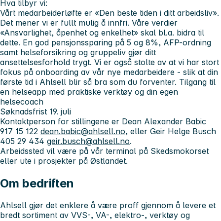
Hva tilbyr vi:
Vårt medarbeiderløfte er «Den beste tiden i ditt arbeidsliv».
Det mener vi er fullt mulig å innfri. Våre verdier
«Ansvarlighet, åpenhet og enkelhet» skal bl.a. bidra til
dette. En god pensjonssparing på 5 og 8%, AFP-ordning
samt helseforsikring og gruppeliv gjør ditt
ansettelsesforhold trygt. Vi er også stolte av at vi har stort
fokus på onboarding av vår nye medarbeidere - slik at din
første tid i Ahlsell blir så bra som du forventer. Tilgang til
en helseapp med praktiske verktøy og din egen
helsecoach
Søknadsfrist 19. juli
Kontaktperson for stillingene er Dean Alexander Babic
917 15 122
dean.babic@ahlsell.no
, eller Geir Helge Busch
405 29 434
geir.busch@ahlsell.no
.
Arbeidssted vil være på vår terminal på Skedsmokorset
eller ute i prosjekter på Østlandet.
Om bedriften
Ahlsell gjør det enklere å være proff gjennom å levere et
bredt sortiment av VVS-, VA-, elektro-, verktøy og