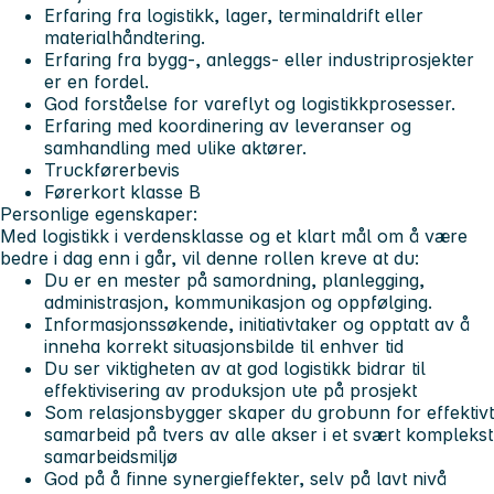
Erfaring fra logistikk, lager, terminaldrift eller
materialhåndtering.
Erfaring fra bygg-, anleggs- eller industriprosjekter
er en fordel.
God forståelse for vareflyt og logistikkprosesser.
Erfaring med koordinering av leveranser og
samhandling med ulike aktører.
Truckførerbevis
Førerkort klasse B
Personlige egenskaper:
Med logistikk i verdensklasse og et klart mål om å være
bedre i dag enn i går, vil denne rollen kreve at du:
Du er en mester på samordning, planlegging,
administrasjon, kommunikasjon og oppfølging.
Informasjonssøkende, initiativtaker og opptatt av å
inneha korrekt situasjonsbilde til enhver tid
Du ser viktigheten av at god logistikk bidrar til
effektivisering av produksjon ute på prosjekt
Som relasjonsbygger skaper du grobunn for effektivt
samarbeid på tvers av alle akser i et svært komplekst
samarbeidsmiljø
God på å finne synergieffekter, selv på lavt nivå