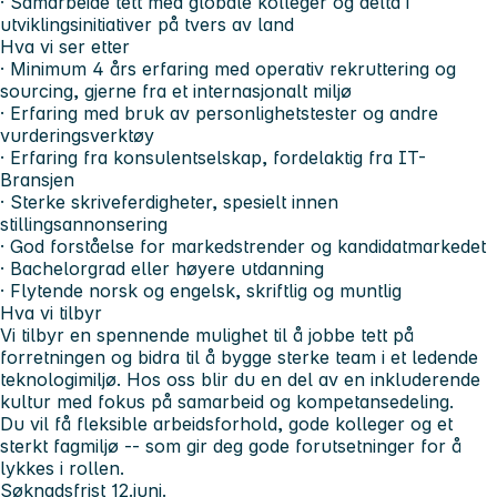
· Samarbeide tett med globale kolleger og delta i
utviklingsinitiativer på tvers av land
Hva vi ser etter
· Minimum 4 års erfaring med operativ rekruttering og
sourcing, gjerne fra et internasjonalt miljø
· Erfaring med bruk av personlighetstester og andre
vurderingsverktøy
· Erfaring fra konsulentselskap, fordelaktig fra IT-
Bransjen
· Sterke skriveferdigheter, spesielt innen
stillingsannonsering
· God forståelse for markedstrender og kandidatmarkedet
· Bachelorgrad eller høyere utdanning
· Flytende norsk og engelsk, skriftlig og muntlig
Hva vi tilbyr
Vi tilbyr en spennende mulighet til å jobbe tett på
forretningen og bidra til å bygge sterke team i et ledende
teknologimiljø. Hos oss blir du en del av en inkluderende
kultur med fokus på samarbeid og kompetansedeling.
Du vil få fleksible arbeidsforhold, gode kolleger og et
sterkt fagmiljø -- som gir deg gode forutsetninger for å
lykkes i rollen.
Søknadsfrist 12.juni.