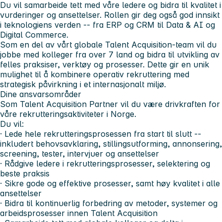
Du vil samarbeide tett med våre ledere og bidra til kvalitet i
vurderinger og ansettelser. Rollen gir deg også god innsikt
i teknologiens verden -- fra ERP og CRM til Data & AI og
Digital Commerce.
Som en del av vårt globale Talent Acquisition-team vil du
jobbe med kolleger fra over 7 land og bidra til utvikling av
felles praksiser, verktøy og prosesser. Dette gir en unik
mulighet til å kombinere operativ rekruttering med
strategisk påvirkning i et internasjonalt miljø.
Dine ansvarsområder
Som Talent Acquisition Partner vil du være drivkraften for
våre rekrutteringsaktiviteter i Norge.
Du vil:
· Lede hele rekrutteringsprosessen fra start til slutt --
inkludert behovsavklaring, stillingsutforming, annonsering,
screening, tester, intervjuer og ansettelser
· Rådgive ledere i rekrutteringsprosesser, selektering og
beste praksis
· Sikre gode og effektive prosesser, samt høy kvalitet i alle
ansettelser
· Bidra til kontinuerlig forbedring av metoder, systemer og
arbeidsprosesser innen Talent Acquisition