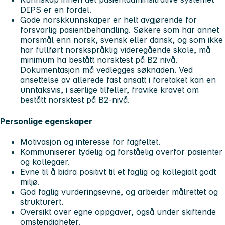
DIPS er en fordel.
Gode norskkunnskaper er helt avgjørende for
forsvarlig pasientbehandling. Søkere som har annet
morsmål enn norsk, svensk eller dansk, og som ikke
har fullført norskspråklig videregående skole, må
minimum ha bestått norsktest på B2 nivå.
Dokumentasjon må vedlegges søknaden. Ved
ansettelse av allerede fast ansatt i foretaket kan en
unntaksvis, i særlige tilfeller, fravike kravet om
bestått norsktest på B2-nivå.
Personlige egenskaper
Motivasjon og interesse for fagfeltet.
Kommuniserer tydelig og forståelig overfor pasienter
og kollegaer.
Evne til å bidra positivt til et faglig og kollegialt godt
miljø.
God faglig vurderingsevne, og arbeider målrettet og
strukturert.
Oversikt over egne oppgaver, også under skiftende
omstendigheter.