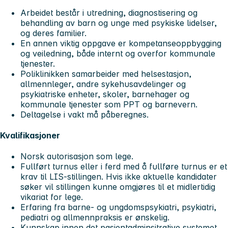
Arbeidet består i utredning, diagnostisering og
behandling av barn og unge med psykiske lidelser,
og deres familier.
En annen viktig oppgave er kompetanseoppbygging
og veiledning, både internt og overfor kommunale
tjenester.
Poliklinikken samarbeider med helsestasjon,
allmennleger, andre sykehusavdelinger og
psykiatriske enheter, skoler, barnehager og
kommunale tjenester som PPT og barnevern.
Deltagelse i vakt må påberegnes.
Kvalifikasjoner
Norsk autorisasjon som lege.
Fullført turnus eller i ferd med å fullføre turnus er et
krav til LIS-stillingen. Hvis ikke aktuelle kandidater
søker vil stillingen kunne omgjøres til et midlertidig
vikariat for lege.
Erfaring fra barne- og ungdomspsykiatri, psykiatri,
pediatri og allmennpraksis er ønskelig.
Kunnskap innen det pasientadminsitrative systemet