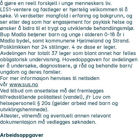
å gjøre en reell forskjell i unge menneskers liv.
LIS1-ventere og fastleger er hjertelig velkommen til å
søke. Vi verdsetter mangfold i erfaring og bakgrunn, og
ser etter deg som har engasjement for psykisk helse og
ønsker å bidra til et trygt og utviklende behandlingsmiljø.
Bup Madla betjener barn og unge i alderen 0-18 år i
Madla bydel, samt kommunene Hjelmeland og Strand.
Poliklinikken har 24 stillinger. 4 av disse er leger.
Avdelingen har totalt 37 leger som blant annet har felles
obligatorisk undervisning. Hovedoppgaven for avdelingen
er å undersøke, diagnostisere, gi råd og behandle barn/
ungdom og deres familier.
For mer informasjon henvises til nettsiden
vår
www.sus.no
Ved tilbud om ansettelse må det fremlegges
tilfredsstillende politiattest (vandel), jfr Lov om
helsepersonell § 20a (gjelder arbeid med barn og
utviklingshemmede).
Attester, vitnemål og eventuell annen relevant
dokumentasjon må vedlegges søknaden.
Arbeidsoppgaver