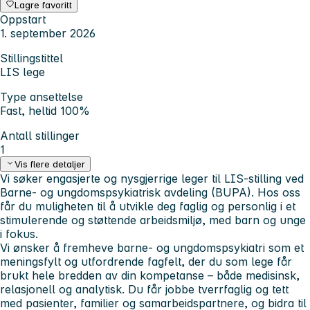
Lagre favoritt
Oppstart
1. september 2026
Stillingstittel
LIS lege
Type ansettelse
Fast, heltid 100%
Antall stillinger
1
Vis flere detaljer
Vi søker engasjerte og nysgjerrige leger til LIS-stilling ved
Barne- og ungdomspsykiatrisk avdeling (BUPA). Hos oss
får du muligheten til å utvikle deg faglig og personlig i et
stimulerende og støttende arbeidsmiljø, med barn og unge
i fokus.
Vi ønsker å fremheve barne- og ungdomspsykiatri som et
meningsfylt og utfordrende fagfelt, der du som lege får
brukt hele bredden av din kompetanse – både medisinsk,
relasjonell og analytisk. Du får jobbe tverrfaglig og tett
med pasienter, familier og samarbeidspartnere, og bidra til